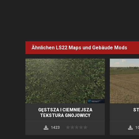
Ähnlichen LS22
Maps und Gebäude
Mods
GĘSTSZA I CIEMNIEJSZA
S
TEKSTURA GNOJOWICY
1423
1