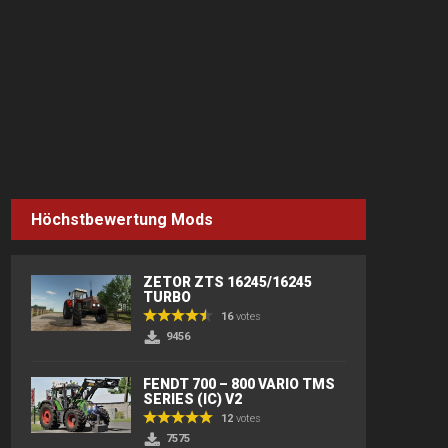
Höchstbewertung Mods
ZETOR ZTS 16245/16245
TURBO
16
votes
9456
FENDT 700 – 800 VARIO TMS
SERIES (IC) V2
12
votes
7575