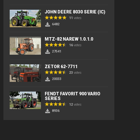
JOHN DEERE 8030 SERIE (IC)
11
votes
6482
MTZ-82 NAREW 1.0.1.0
16
votes
27541
ZETOR 62-7711
23
votes
20033
FENDT FAVORIT 900 VARIO
SERIES
12
votes
8936