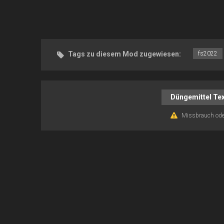
Tags zu diesem Mod zugewiesen:
fs2022
Düngemittel Tex
Missbrauch ode