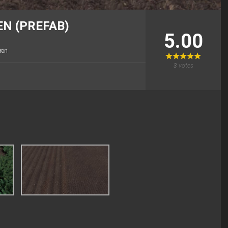
N (PREFAB)
5.00
ren
3
votes