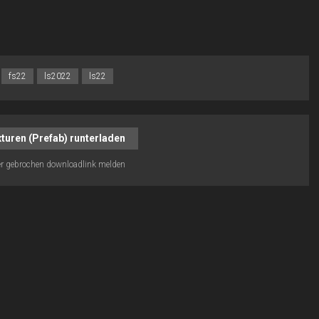
fs22
ls2022
ls22
turen (Prefab) runterladen
r gebrochen downloadlink melden