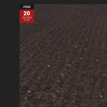
FS22
20
03.2024
22:36