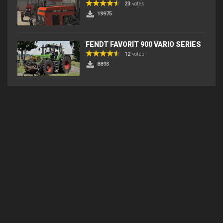
23
votes
19975
FENDT FAVORIT 900 VARIO SERIES
12
votes
8893