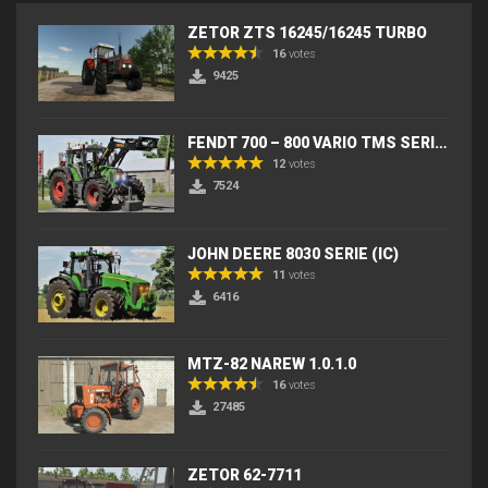
ZETOR ZTS 16245/16245 TURBO
16
votes
9425
FENDT 700 – 800 VARIO TMS SERIES (IC) V2
12
votes
7524
JOHN DEERE 8030 SERIE (IC)
11
votes
6416
MTZ-82 NAREW 1.0.1.0
16
votes
27485
ZETOR 62-7711