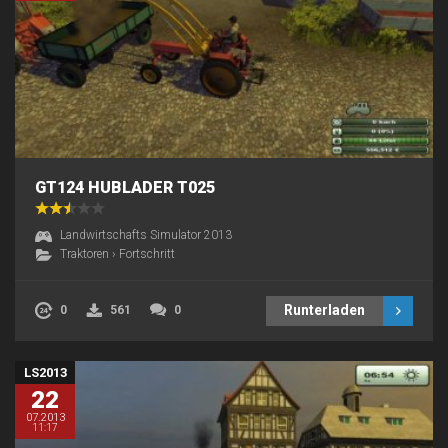
GT124 HUBLADER T025
Landwirtschafts Simulator 2013
Traktoren
›
Fortschritt
Runterladen
0
561
0
LS2013
22
07.2013
11:17