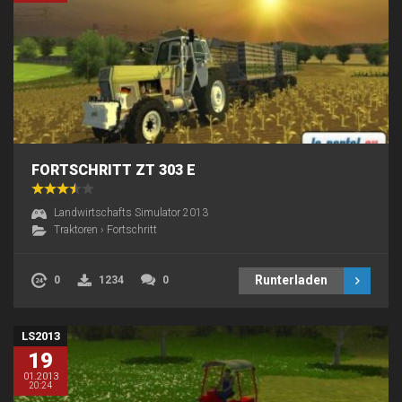
FORTSCHRITT ZT 303 E
Landwirtschafts Simulator 2013
Traktoren
›
Fortschritt
Runterladen
0
1234
0
LS2013
19
01.2013
20:24