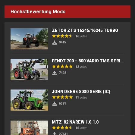
Höchstbewertung Mods
ZETOR ZTS 16245/16245 TURBO
16
votes
9415
FENDT 700 – 800 VARIO TMS SERIES (IC) V2
12
votes
7492
JOHN DEERE 8030 SERIE (IC)
11
votes
6381
MTZ-82 NAREW 1.0.1.0
16
votes
27431