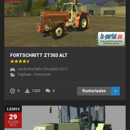
FORTSCHRITT ZT303 ALT
Landwirtschafts Simulator 2013
Traktoren
›
Fortschritt
Runterladen
0
1223
0
LS2013
29
12.2012
18:22