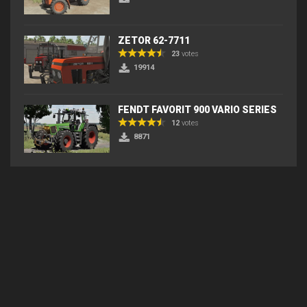
ZETOR 62-7711
23
votes
19914
FENDT FAVORIT 900 VARIO SERIES
12
votes
8871