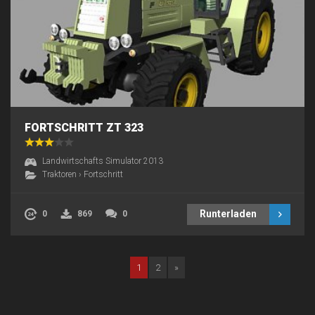
FORTSCHRITT ZT 323
Landwirtschafts Simulator 2013
Traktoren
›
Fortschritt
Runterladen
0
869
0
1
2
»