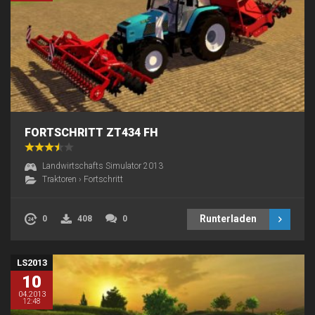
FORTSCHRITT ZT434 FH
Landwirtschafts Simulator 2013
Traktoren
›
Fortschritt
Runterladen
0
408
0
LS2013
10
04.2013
12:48