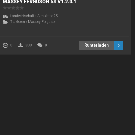
MASSEY FERGUSON 5S V1.2.0.1
Landwirtschafts Simulator 25
Traktoren
›
Massey Ferguson
Runterladen
0
303
0