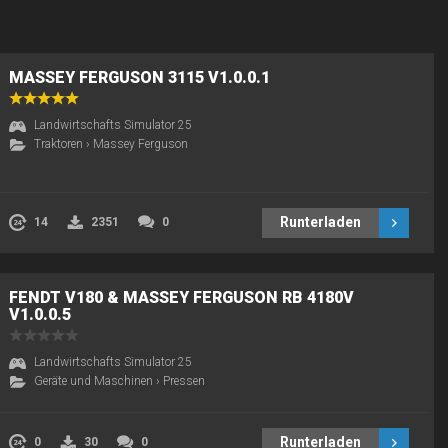
MASSEY FERGUSON 3115 V1.0.0.1
Landwirtschafts Simulator 25
Traktoren
›
Massey Ferguson
Runterladen
14
2351
0
FENDT V180 & MASSEY FERGUSON RB 4180V
V1.0.0.5
Landwirtschafts Simulator 25
Geräte und Maschinen
›
Pressen
Runterladen
0
30
0