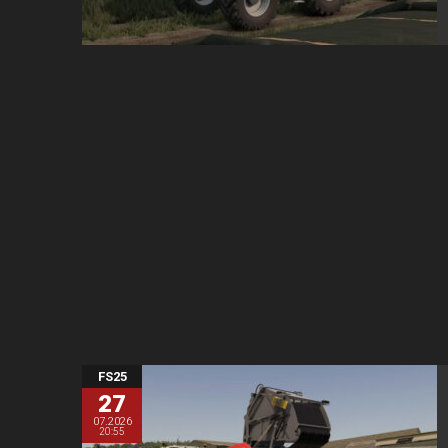
FS25
27
07.2026
20:55