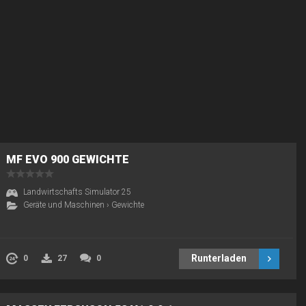
MF EVO 900 GEWICHTE
Landwirtschafts Simulator 25
Geräte und Maschinen
›
Gewichte
Runterladen
0
27
0