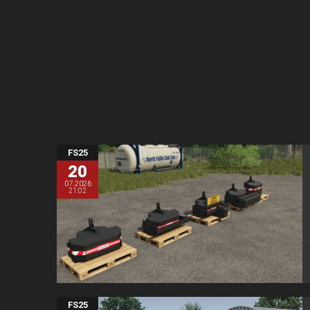
FS25
20
07.2026
21:02
FS25