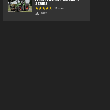
SERIES
12
votes
8892