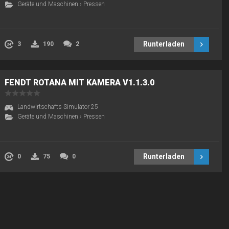
Geräte und Maschinen
›
Pressen
Runterladen
3
190
2
FENDT ROTANA MIT KAMERA V1.1.3.0
Landwirtschafts Simulator 25
Geräte und Maschinen
›
Pressen
Runterladen
0
75
0