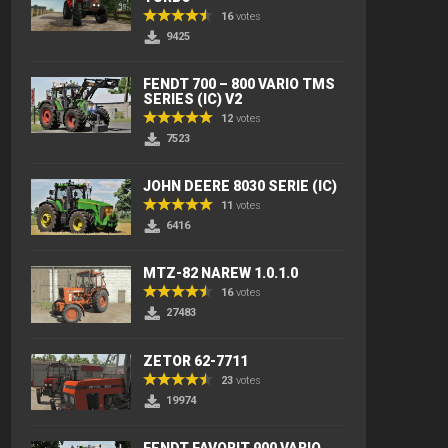
16
votes
9425
FENDT 700 – 800 VARIO TMS
SERIES (IC) V2
12
votes
7523
JOHN DEERE 8030 SERIE (IC)
11
votes
6416
MTZ-82 NAREW 1.0.1.0
16
votes
27483
ZETOR 62-7711
23
votes
19974
FENDT FAVORIT 900 VARIO