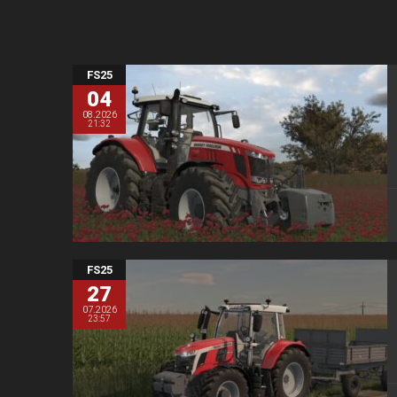
FS25
04
08.2026
21:32
FS25
27
07.2026
23:57