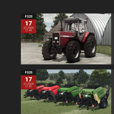
FS25
17
07.2026
21:44
FS25
17
07.2026
21:30