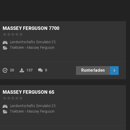
MASSEY FERGUSON 7700
Landwirtschafts Simulator 25
Traktoren
›
Massey Ferguson
Runterladen
20
137
0
MASSEY FERGUSON 6S
Landwirtschafts Simulator 25
Traktoren
›
Massey Ferguson