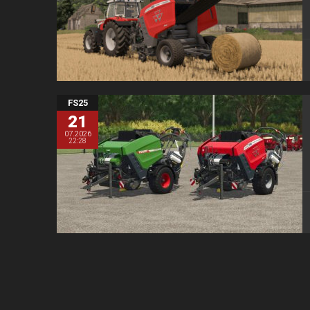
FS25
21
07.2026
22:28