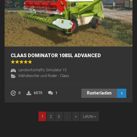
CLAAS DOMINATOR 108SL ADVANCED
Landwirtschafts Simulator 15
Mähdrescher und Roder
›
Claas
Runterladen
0
6575
1
1
2
3
...
»
Letzte »