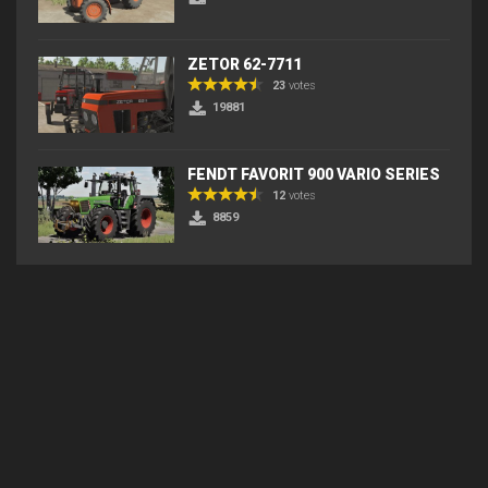
ZETOR 62-7711
23
votes
19881
FENDT FAVORIT 900 VARIO SERIES
12
votes
8859