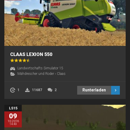
CLAAS LEXION 550
Landwirtschafts Simulator 15
Mähdrescher und Roder
›
Claas
Runterladen
1
11687
2
LS15
09
10.2016
14:49