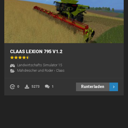
CLAAS LEXION 795 V1.2
Landwirtschafts Simulator 15
Mähdrescher und Roder
›
Claas
Runterladen
0
5273
1