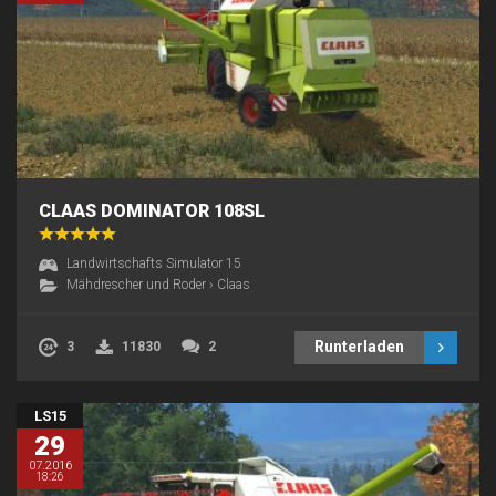
CLAAS DOMINATOR 108SL
Landwirtschafts Simulator 15
Mähdrescher und Roder
›
Claas
Runterladen
3
11830
2
LS15
29
07.2016
18:26