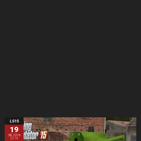
LS15
19
08.2016
22:19