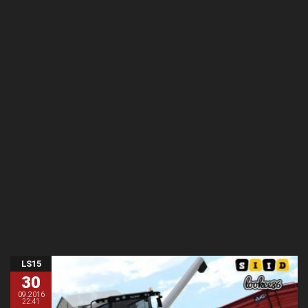
LS15
30
09.2016
22:41