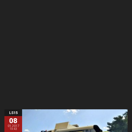
LS15
08
01.2017
19:43