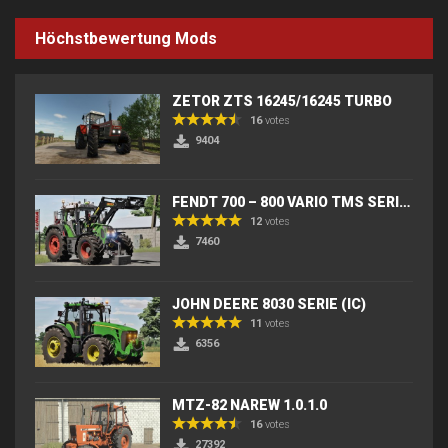
Höchstbewertung Mods
ZETOR ZTS 16245/16245 TURBO
16
votes
9404
FENDT 700 – 800 VARIO TMS SERIES (IC) V2
12
votes
7460
JOHN DEERE 8030 SERIE (IC)
11
votes
6356
MTZ-82 NAREW 1.0.1.0
16
votes
27392