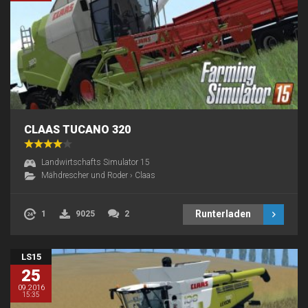
CLAAS TUCANO 320
Landwirtschafts Simulator 15
Mähdrescher und Roder
›
Claas
Runterladen
1
9025
2
LS15
25
09.2016
15:35