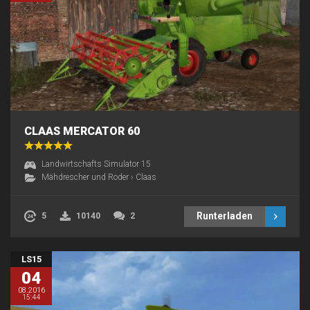
CLAAS MERCATOR 60
Landwirtschafts Simulator 15
Mähdrescher und Roder
›
Claas
Runterladen
5
10140
2
LS15
04
08.2016
15:44