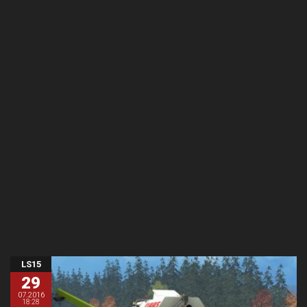
LS15
29
07.2016
18:28