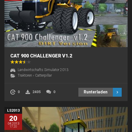
CAT 900 CHALLENGER V1.2
Landwirtschafts Simulator 2013
Traktoren
›
Catterpillar
Runterladen
0
2405
0
LS2013
20
04.2013
17:20