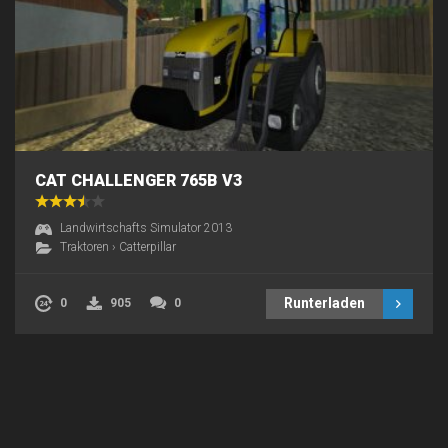
CAT CHALLENGER 765B V3
Landwirtschafts Simulator 2013
Traktoren
›
Catterpillar
Runterladen
0
905
0