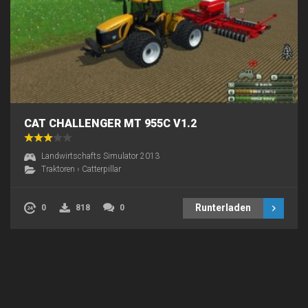
CAT CHALLENGER MT 955C V1.2
Landwirtschafts Simulator 2013
Traktoren
›
Catterpillar
Runterladen
0
818
0