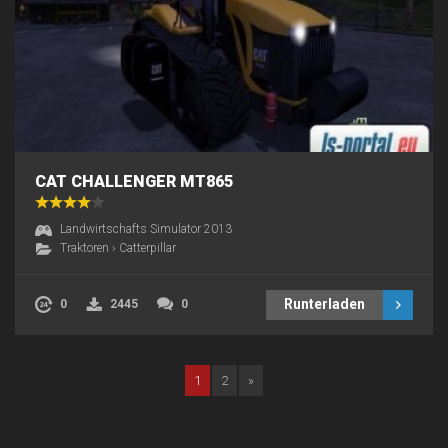
CAT CHALLENGER MT865
Landwirtschafts Simulator 2013
Traktoren
›
Catterpillar
Runterladen
0
2445
0
1
2
»