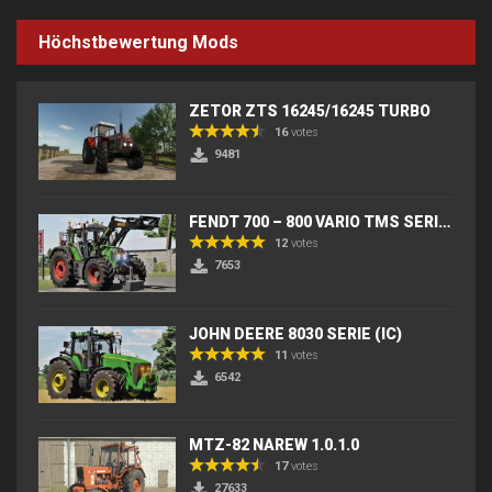
Höchstbewertung Mods
ZETOR ZTS 16245/16245 TURBO
16
votes
9481
FENDT 700 – 800 VARIO TMS SERIES (IC) V2
12
votes
7653
JOHN DEERE 8030 SERIE (IC)
11
votes
6542
MTZ-82 NAREW 1.0.1.0
17
votes
27633