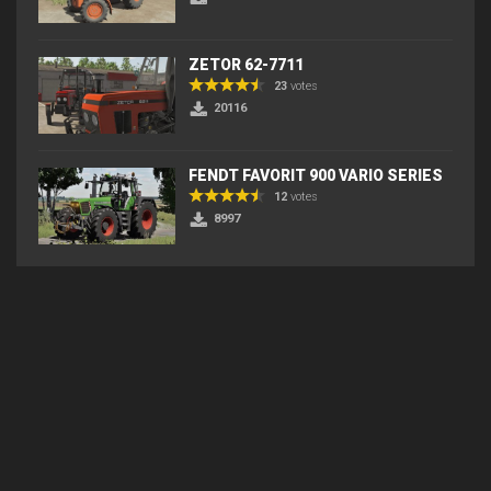
ZETOR 62-7711
23
votes
20116
FENDT FAVORIT 900 VARIO SERIES
12
votes
8997