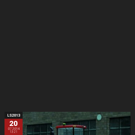
LS2013
20
07.2014
13:21