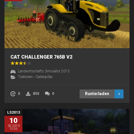
CAT CHALLENGER 765B V2
Landwirtschafts Simulator 2013
Traktoren
›
Catterpillar
Runterladen
0
855
0
LS2013
10
02.2013
10:59