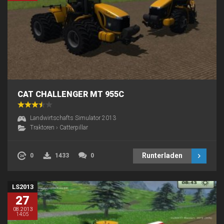
CAT CHALLENGER MT 955C
Landwirtschafts Simulator 2013
Traktoren
›
Catterpillar
Runterladen
0
1433
0
LS2013
27
08.2013
14:05