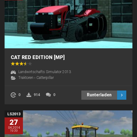
CAT RED EDITION [MP]
Landwirtschafts Simulator 2013
Traktoren
›
Catterpillar
Runterladen
0
914
0
LS2013
27
04.2014
19:39