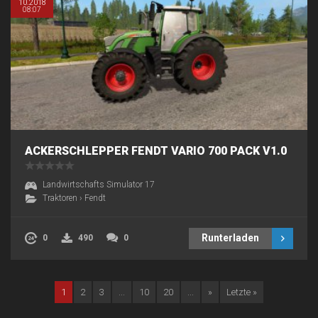
10.2018
08:07
ACKERSCHLEPPER FENDT VARIO 700 PACK V1.0
Landwirtschafts Simulator 17
Traktoren
›
Fendt
Runterladen
0
490
0
1
2
3
...
10
20
...
»
Letzte »