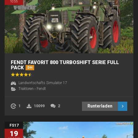
10:55
FENDT FAVORIT 800 TURBOSHIFT SERIE FULL
PACK
DH
Landwirtschafts Simulator 17
Traktoren
›
Fendt
Runterladen
1
10099
2
FS17
19