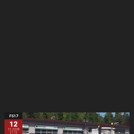
FS17
12
11.2018
21:15