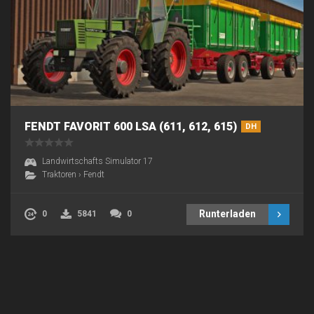
FENDT FAVORIT 600 LSA (611, 612, 615)
DH
Landwirtschafts Simulator 17
Traktoren
›
Fendt
Runterladen
0
5841
0