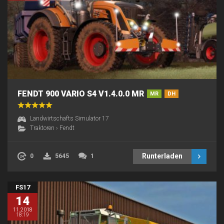
FENDT 900 VARIO S4 V1.4.0.0 MR
MR
DH
Landwirtschafts Simulator 17
Traktoren
›
Fendt
Runterladen
0
5645
1
FS17
14
11.2018
18:19