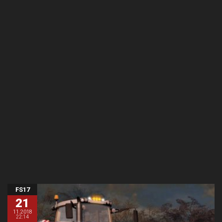
FS17
21
11.2018
22:14