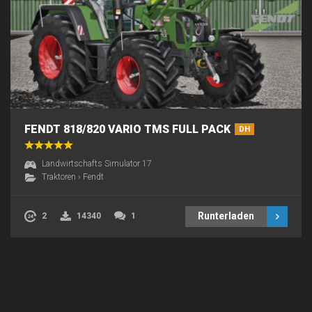
FENDT 818/820 VARIO TMS FULL PACK
DH
Landwirtschafts Simulator 17
Traktoren
›
Fendt
Runterladen
2
14340
1