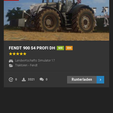
FENDT 900 S4 PROFI DH
MR
DH
Landwirtschafts Simulator 17
Traktoren
›
Fendt
Runterladen
0
3321
0