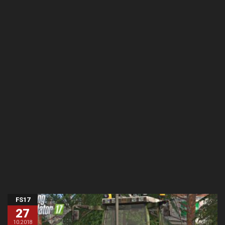
FS17
27
10.2018