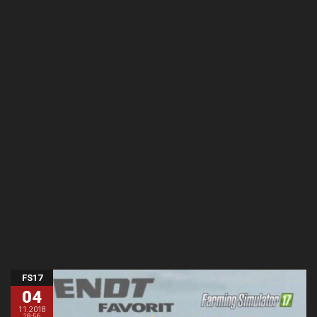
FS17
04
11.2018
18:56