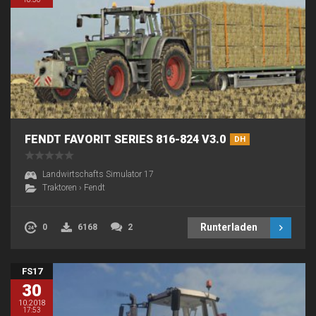
FENDT FAVORIT SERIES 816-824 V3.0
DH
Landwirtschafts Simulator 17
Traktoren
›
Fendt
Runterladen
0
6168
2
FS17
30
10.2018
17:53