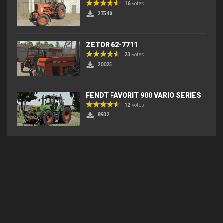
16
votes
27540
ZETOR 62-7711
23
votes
20025
FENDT FAVORIT 900 VARIO SERIES
12
votes
8932