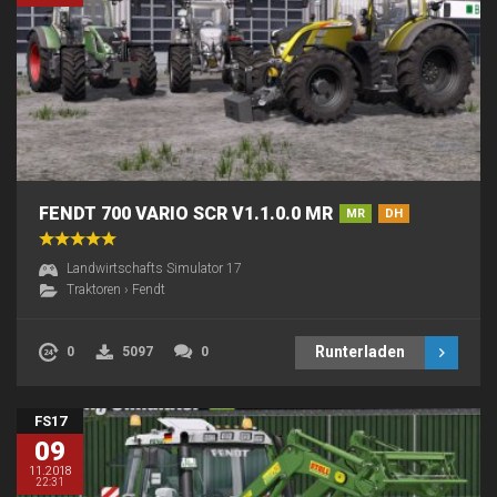
FENDT 700 VARIO SCR V1.1.0.0 MR
MR
DH
Landwirtschafts Simulator 17
Traktoren
›
Fendt
Runterladen
0
5097
0
FS17
09
11.2018
22:31