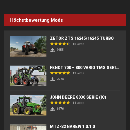
Höchstbewertung Mods
ZETOR ZTS 16245/16245 TURBO
16
votes
9455
FENDT 700 – 800 VARIO TMS SERIES (IC) V2
12
votes
7574
JOHN DEERE 8030 SERIE (IC)
11
votes
6476
MTZ-82 NAREW 1.0.1.0