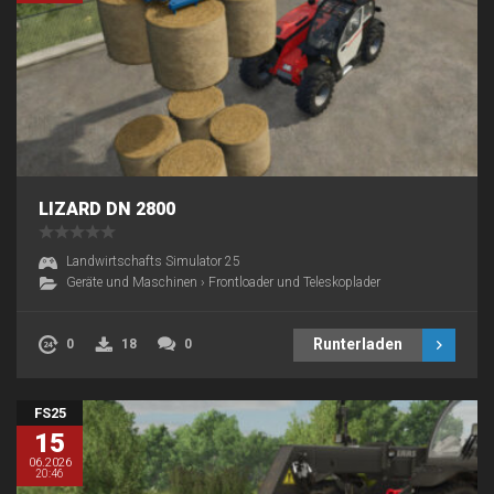
LIZARD DN 2800
Landwirtschafts Simulator 25
Geräte und Maschinen
›
Frontloader und Teleskoplader
Runterladen
0
18
0
FS25
15
06.2026
20:46