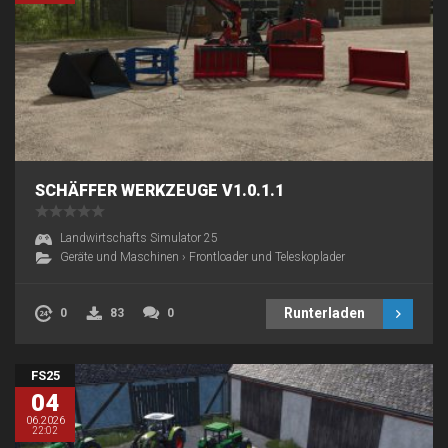
SCHÄFFER WERKZEUGE V1.0.1.1
Landwirtschafts Simulator 25
Geräte und Maschinen
›
Frontloader und Teleskoplader
Runterladen
0
83
0
FS25
04
06.2026
22:02