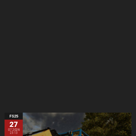
FS25
27
07.2026
23:13