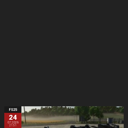
FS25
24
07.2026
21:51