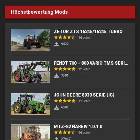
Höchstbewertung Mods
ZETOR ZTS 16245/16245 TURBO
16
votes
9422
FENDT 700 – 800 VARIO TMS SERIES (IC) V2
12
votes
7501
JOHN DEERE 8030 SERIE (IC)
11
votes
6392
MTZ-82 NAREW 1.0.1.0
16
votes
27447