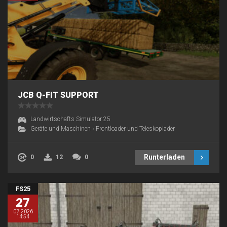
JCB Q-FIT SUPPORT
Landwirtschafts Simulator 25
Geräte und Maschinen
›
Frontloader und Teleskoplader
Runterladen
0
12
0
FS25
27
07.2026
14:54