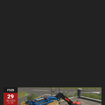
FS25
29
06.2026
21:25