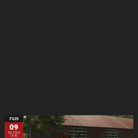
FS25
09
06.2026
19:46