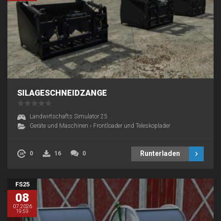
SILAGESCHNEIDZANGE
Landwirtschafts Simulator 25
Geräte und Maschinen
›
Frontloader und Teleskoplader
Runterladen
0
16
0
FS25
08
07.2026
19:59