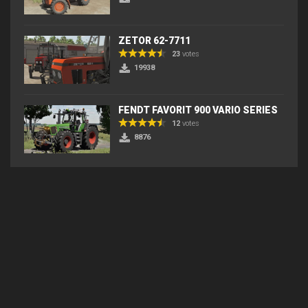
ZETOR 62-7711
23
votes
19938
FENDT FAVORIT 900 VARIO SERIES
12
votes
8876