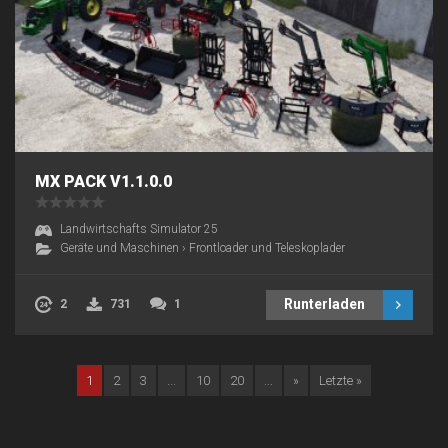
MX PACK V1.1.0.0
Landwirtschafts Simulator 25
Geräte und Maschinen
›
Frontloader und Teleskoplader
Runterladen
2
731
1
1
2
3
...
10
20
...
»
Letzte »