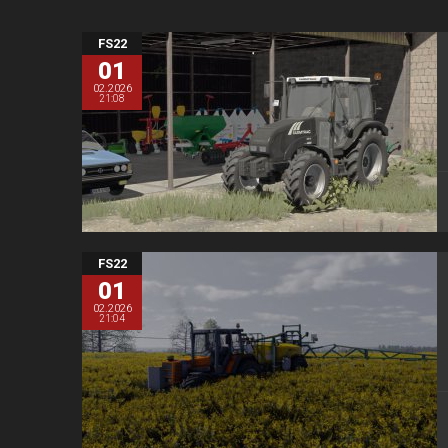
FS22
01
02.2026
21:08
FS22
01
02.2026
21:04