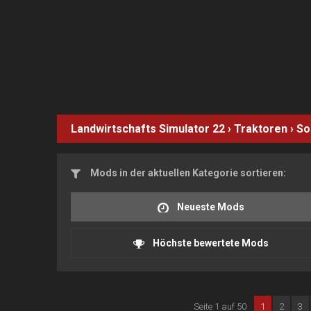
Landwirtschafts Simulator 22
›
Traktoren
›
So
Mods in der aktuellen Kategorie sortieren:
Neueste Mods
Höchste bewertete Mods
Seite 1 auf 50
1
2
3