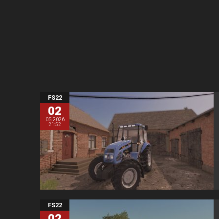
FS22
02
05.2026
21:52
FS22
02