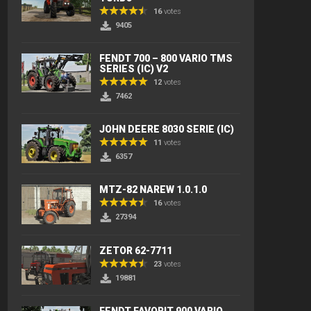
16
votes
9405
FENDT 700 – 800 VARIO TMS
SERIES (IC) V2
12
votes
7462
JOHN DEERE 8030 SERIE (IC)
11
votes
6357
MTZ-82 NAREW 1.0.1.0
16
votes
27394
ZETOR 62-7711
23
votes
19881
FENDT FAVORIT 900 VARIO