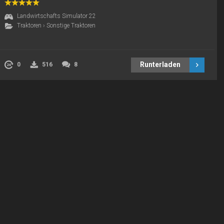
Landwirtschafts Simulator 22
Traktoren
›
Sonstige Traktoren
Runterladen
0
516
8