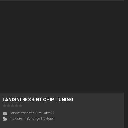
LANDINI REX 4 GT CHIP TUNING
Landwirtschafts Simulator 22
Traktoren
›
Sonstige Traktoren