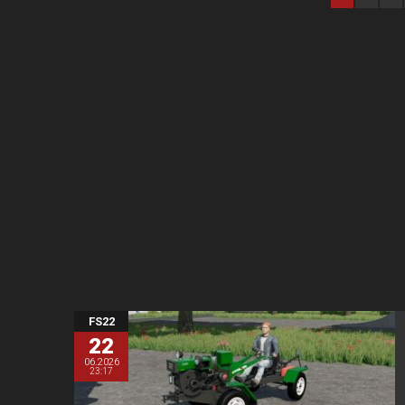
FS22
22
06.2026
23:17