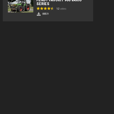
SERIES
12
votes
8859