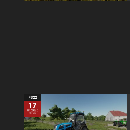
FS22
17
01.2026
18:49