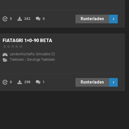
Runterladen
0
242
0
FIATAGRI 1×0-90 BETA
Landwirtschafts Simulator 22
Traktoren
›
Sonstige Traktoren
Runterladen
0
298
1