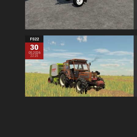
FS22
30
05.2026
22:25