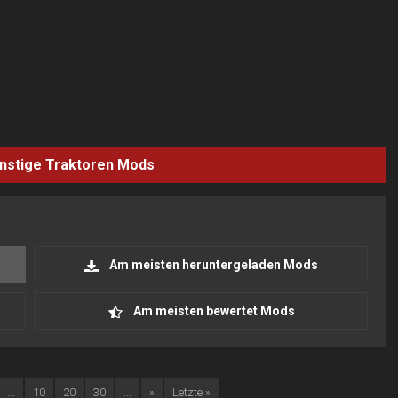
nstige Traktoren
Mods
Am meisten heruntergeladen Mods
Am meisten bewertet Mods
...
10
20
30
...
»
Letzte »