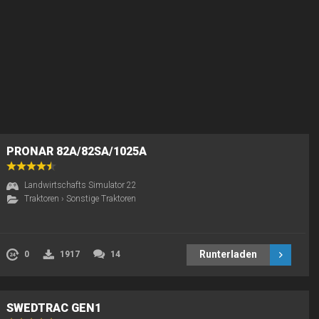
PRONAR 82A/82SA/1025A
Landwirtschafts Simulator 22
Traktoren
›
Sonstige Traktoren
Runterladen
0
1917
14
SWEDTRAC GEN1