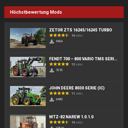
Höchstbewertung Mods
ZETOR ZTS 16245/16245 TURBO
16
votes
9456
FENDT 700 – 800 VARIO TMS SERIES (IC) V2
12
votes
7575
JOHN DEERE 8030 SERIE (IC)
11
votes
6482
MTZ-82 NAREW 1.0.1.0
16
votes