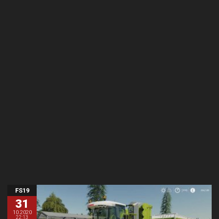
FS19
31
10.2020
22:13