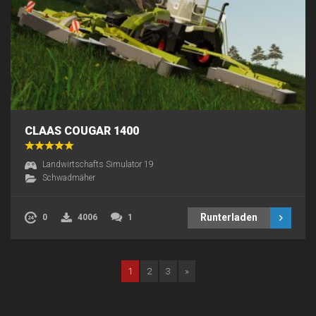
CLAAS COUGAR 1400
Landwirtschafts Simulator 19
Schwadmäher
Runterladen
0
4006
1
1
2
3
»