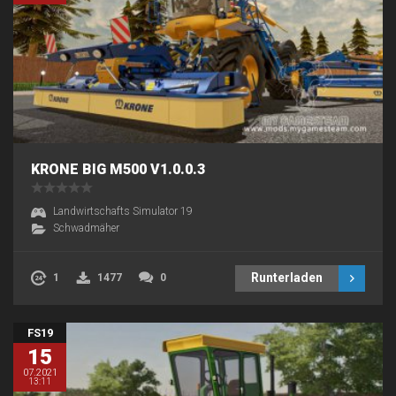
KRONE BIG M500 V1.0.0.3
Landwirtschafts Simulator 19
Schwadmäher
Runterladen
1
1477
0
FS19
15
07.2021
13:11