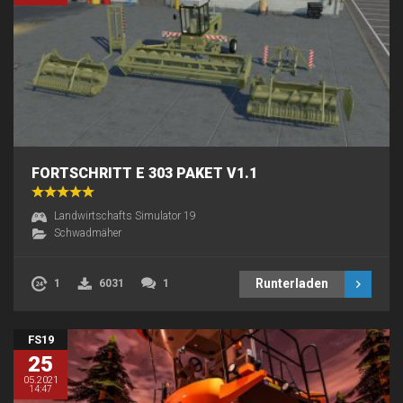
FORTSCHRITT E 303 PAKET V1.1
Landwirtschafts Simulator 19
Schwadmäher
Runterladen
1
6031
1
FS19
25
05.2021
14:47