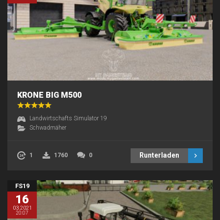
KRONE BIG M500
Landwirtschafts Simulator 19
Schwadmäher
Runterladen
1
1760
0
FS19
16
03.2021
20:07