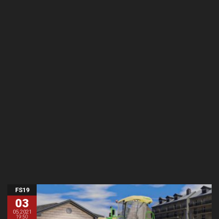
FS19
03
05.2021
19:50