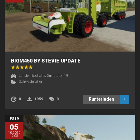
BIGM450 BY STEVIE UPDATE
Landwirtschafts Simulator 19
Schwadmäher
Runterladen
0
1959
0
FS19
05
10.2020
12:08