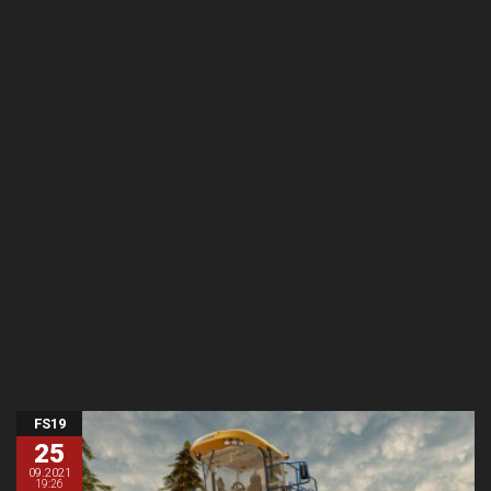
FS19
25
09.2021
19:26