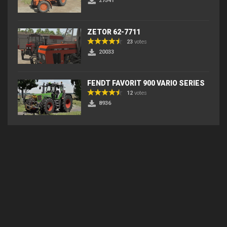
27541
ZETOR 62-7711
23
votes
20033
FENDT FAVORIT 900 VARIO SERIES
12
votes
8936