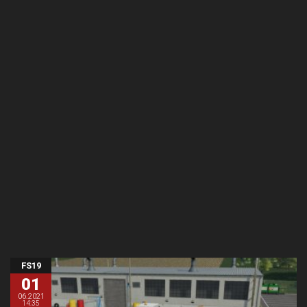
FS19
01
06.2021
14:35