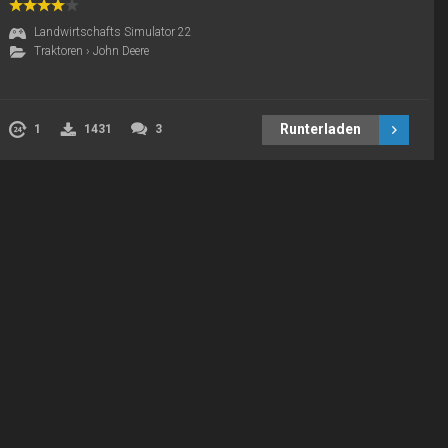
Landwirtschafts Simulator 22
Traktoren
›
John Deere
Runterladen
1
1431
3