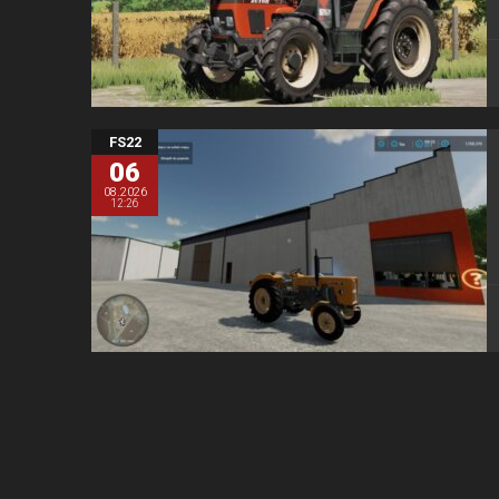
FS22
06
08.2026
12:26