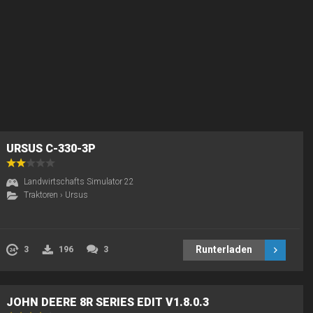
URSUS C-330-3P
Landwirtschafts Simulator 22
Traktoren
›
Ursus
Runterladen
3
196
3
JOHN DEERE 8R SERIES EDIT V1.8.0.3