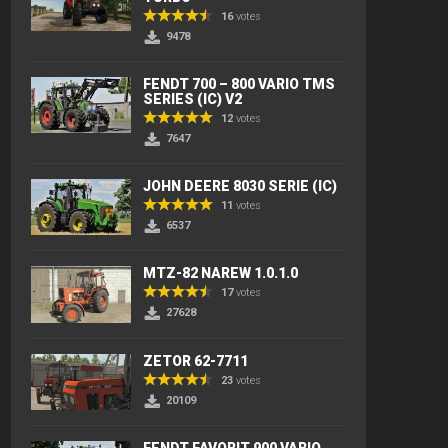
16
votes
9478
FENDT 700 – 800 VARIO TMS
SERIES (IC) V2
12
votes
7647
JOHN DEERE 8030 SERIE (IC)
11
votes
6537
MTZ-82 NAREW 1.0.1.0
17
votes
27628
ZETOR 62-7711
23
votes
20109
FENDT FAVORIT 900 VARIO