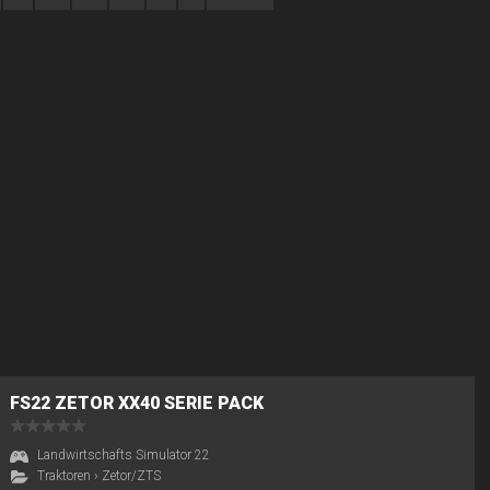
FS22 ZETOR XX40 SERIE PACK
Landwirtschafts Simulator 22
Traktoren
›
Zetor/ZTS