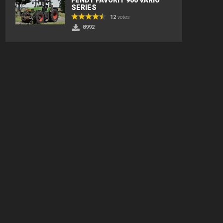
SERIES
12
votes
8992