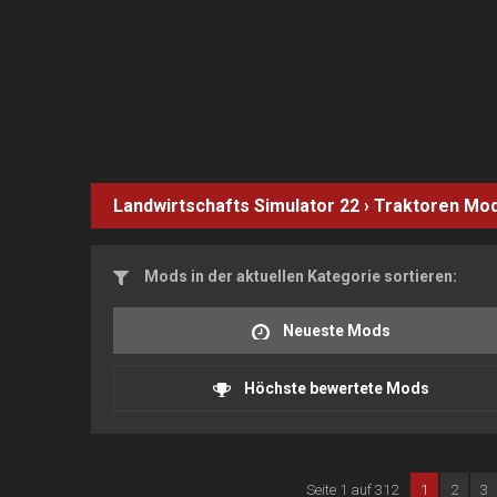
Landwirtschafts Simulator 22
›
Traktoren
Mo
Mods in der aktuellen Kategorie sortieren:
Neueste Mods
Höchste bewertete Mods
Seite 1 auf 312
1
2
3