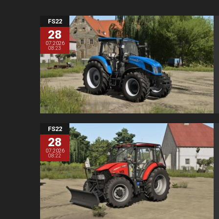
FS22
28
07.2026
08:23
FS22
28
07.2026
08:22