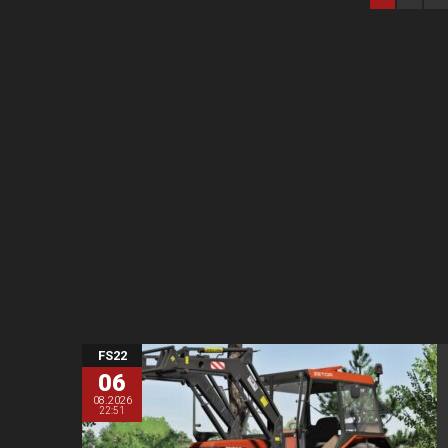
FS22
06
08.2026
22:51