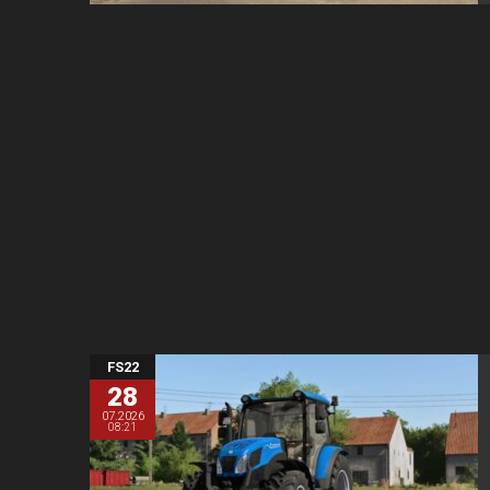
FS22
28
07.2026
08:21