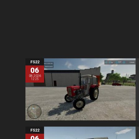
FS22
06
08.2026
12:25
FS22
06