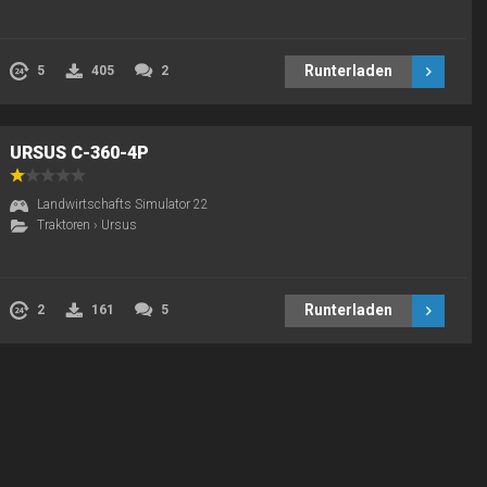
Runterladen
5
405
2
URSUS C-360-4P
Landwirtschafts Simulator 22
Traktoren
›
Ursus
Runterladen
2
161
5