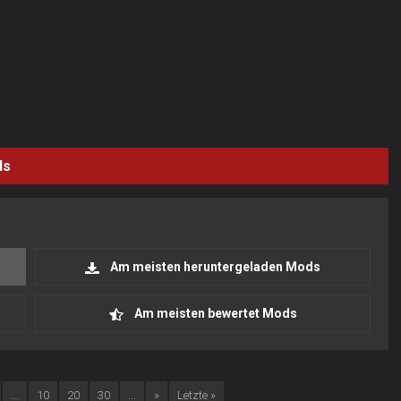
ds
Am meisten heruntergeladen Mods
Am meisten bewertet Mods
...
10
20
30
...
»
Letzte »