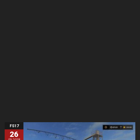
FS17
26
09.2018