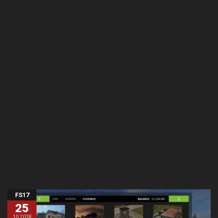
FS17
25
10.2018