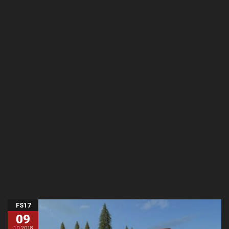
FS17
09
10.2018