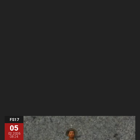
FS17
05
02.2026
08:24