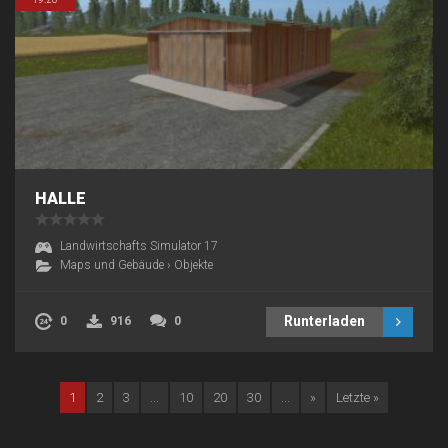
HALLE
Landwirtschafts Simulator 17
Maps und Gebäude
›
Objekte
Runterladen
0
916
0
1
2
3
...
10
20
30
...
»
Letzte »