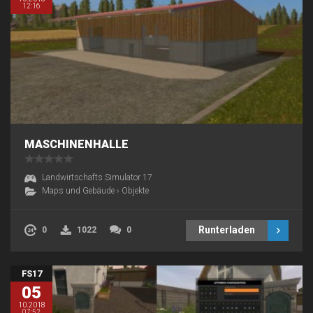
12:16
MASCHINENHALLE
Landwirtschafts Simulator 17
Maps und Gebäude
›
Objekte
Runterladen
0
1022
0
FS17
05
10.2018
07:52