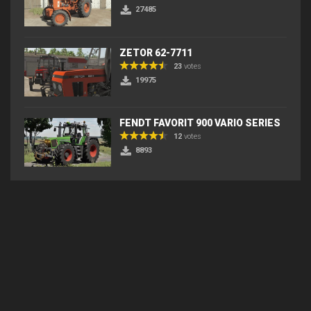
27485
ZETOR 62-7711
23
votes
19975
FENDT FAVORIT 900 VARIO SERIES
12
votes
8893