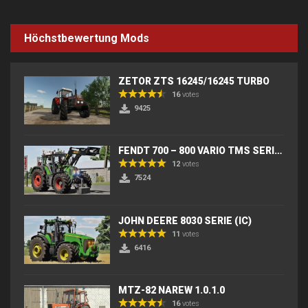
Höchstbewertung Mods
ZETOR ZTS 16245/16245 TURBO
16
votes
9425
FENDT 700 – 800 VARIO TMS SERIES (IC) V2
12
votes
7524
JOHN DEERE 8030 SERIE (IC)
11
votes
6416
MTZ-82 NAREW 1.0.1.0
16
votes