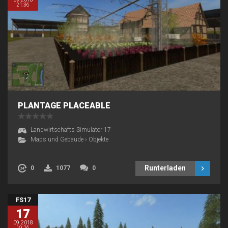
21:36
PLANTAGE PLACEABLE
Landwirtschafts Simulator 17
Maps und Gebäude
›
Objekte
Runterladen
0
1077
0
FS17
17
09.2018
19:26