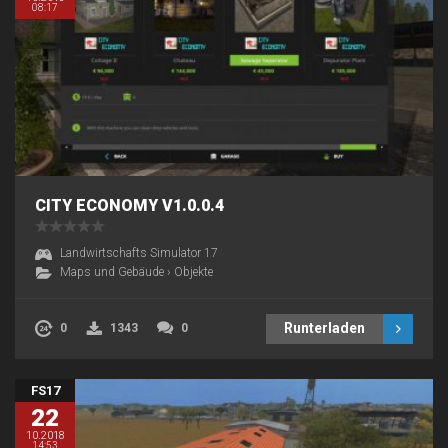
08:17
CITY ECONOMY V1.0.0.4
Landwirtschafts Simulator 17
Maps und Gebäude
›
Objekte
Runterladen
0
1343
0
FS17
22
10.2018
14:53