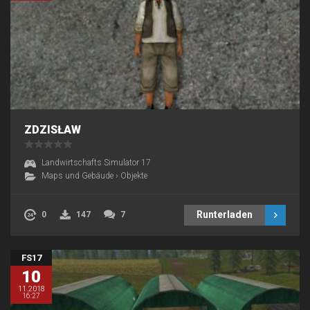
ZDZISŁAW
Landwirtschafts Simulator 17
Maps und Gebäude
›
Objekte
Runterladen
0
147
7
FS17
10
11.2018
16:27