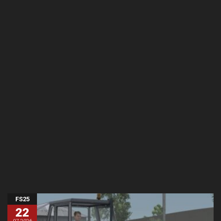
FS25
22