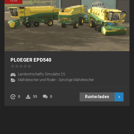
15:55
PLOEGER EPD540
Landwirtschafts Simulator 25
Mähdrescher und Roder
›
Sonstige Mähdrescher
Runterladen
0
55
0