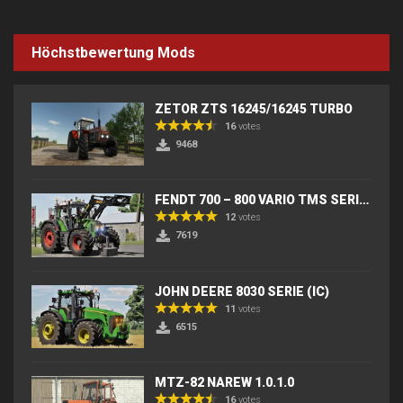
Höchstbewertung Mods
ZETOR ZTS 16245/16245 TURBO
16
votes
9468
FENDT 700 – 800 VARIO TMS SERIES (IC) V2
12
votes
7619
JOHN DEERE 8030 SERIE (IC)
11
votes
6515
MTZ-82 NAREW 1.0.1.0
16
votes