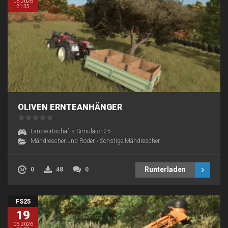
06.2026
21:35
OLIVEN ERNTEANHÄNGER
Landwirtschafts Simulator 25
Mähdrescher und Roder
›
Sonstige Mähdrescher
Runterladen
0
48
0
FS25
19
05.2026