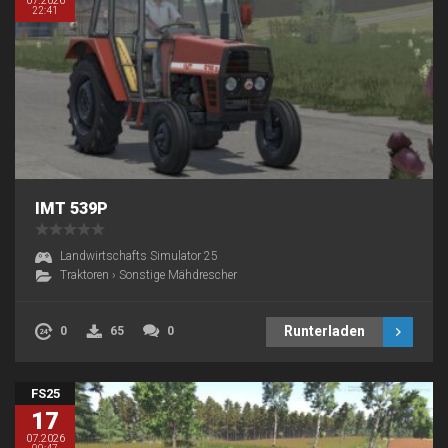
07.2026
22:41
IMT 539P
Landwirtschafts Simulator 25
Traktoren
›
Sonstige Mähdrescher
Runterladen
0
65
0
FS25
17
07.2026