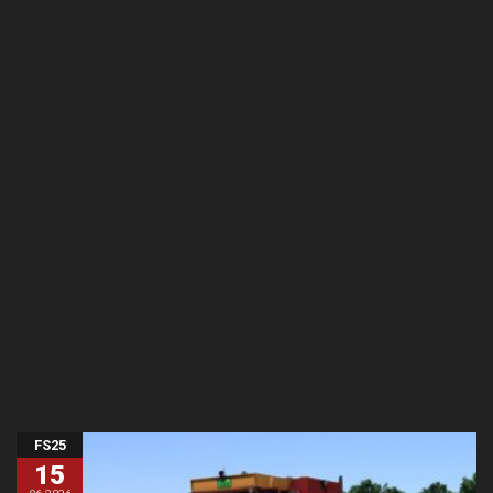
FS25
15