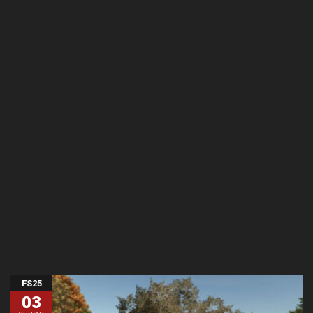
FS25
03