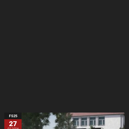
FS25
27
07.2026