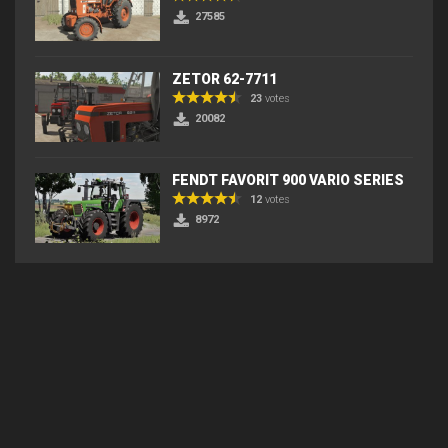
27585
ZETOR 62-7711
23
votes
20082
FENDT FAVORIT 900 VARIO SERIES
12
votes
8972