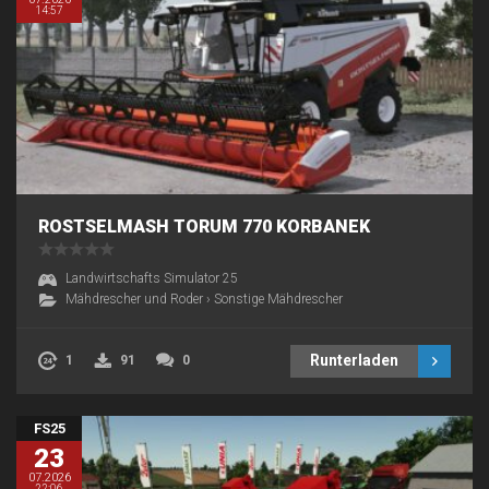
14:57
ROSTSELMASH TORUM 770 KORBANEK
Landwirtschafts Simulator 25
Mähdrescher und Roder
›
Sonstige Mähdrescher
Runterladen
1
91
0
FS25
23
07.2026
22:06