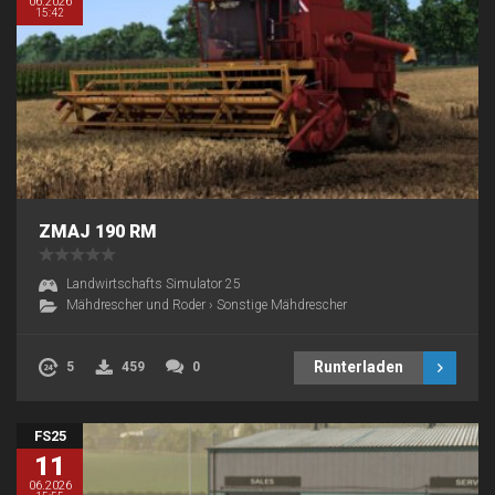
06.2026
15:42
ZMAJ 190 RM
Landwirtschafts Simulator 25
Mähdrescher und Roder
›
Sonstige Mähdrescher
Runterladen
5
459
0
FS25
11
06.2026