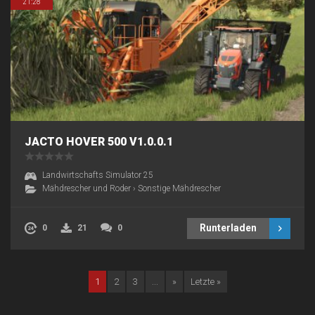
21:28
JACTO HOVER 500 V1.0.0.1
Landwirtschafts Simulator 25
Mähdrescher und Roder
›
Sonstige Mähdrescher
Runterladen
0
21
0
1
2
3
...
»
Letzte »