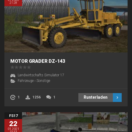
21:28
MOTOR GRADER DZ-143
Landwirtschafts Simulator 17
Fahrzeuge
›
Sonstige
Runterladen
1
1256
1
FS17
22
01.2021
19:33