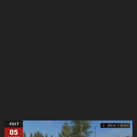
FS17
05