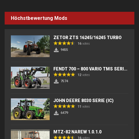
Höchstbewertung Mods
ZETOR ZTS 16245/16245 TURBO
16
votes
9455
FENDT 700 – 800 VARIO TMS SERIES (IC) V2
12
votes
7574
JOHN DEERE 8030 SERIE (IC)
11
votes
6479
MTZ-82 NAREW 1.0.1.0
16
votes