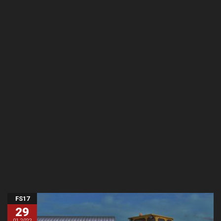
FS17
29
01.2022