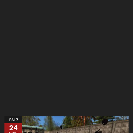
FS17
24