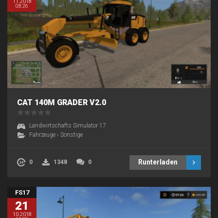
11.2018
08:26
CAT 140M GRADER V2.0
Landwirtschafts Simulator 17
Fahrzeuge
›
Sonstige
Runterladen
0
1348
0
FS17
21
10.2018