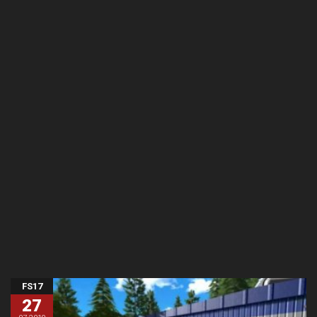
FS17
27