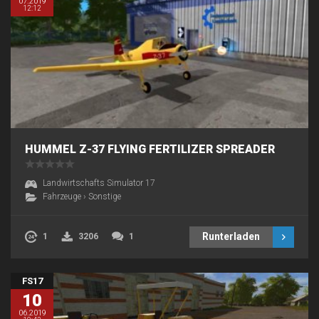
07.2019
12:12
HUMMEL Z-37 FLYING FERTILIZER SPREADER
Landwirtschafts Simulator 17
Fahrzeuge
›
Sonstige
Runterladen
1
3206
1
FS17
10
06.2019