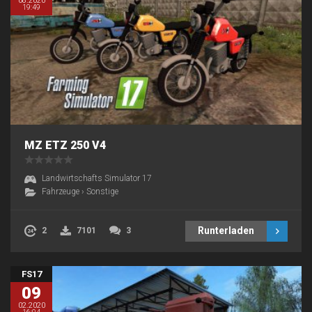
08.2020
19:49
MZ ETZ 250 V4
Landwirtschafts Simulator 17
Fahrzeuge
›
Sonstige
Runterladen
2
7101
3
FS17
09
02.2020