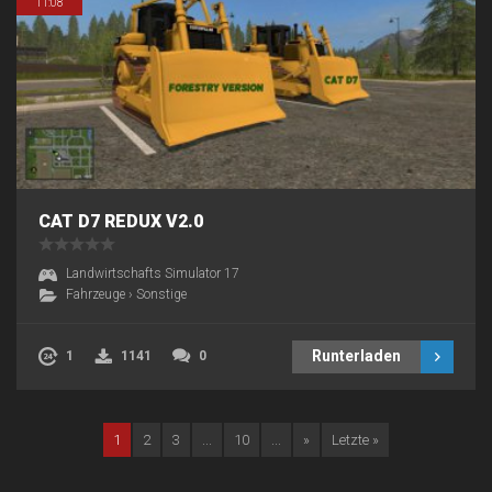
11:08
CAT D7 REDUX V2.0
Landwirtschafts Simulator 17
Fahrzeuge
›
Sonstige
Runterladen
1
1141
0
1
2
3
...
10
...
»
Letzte »