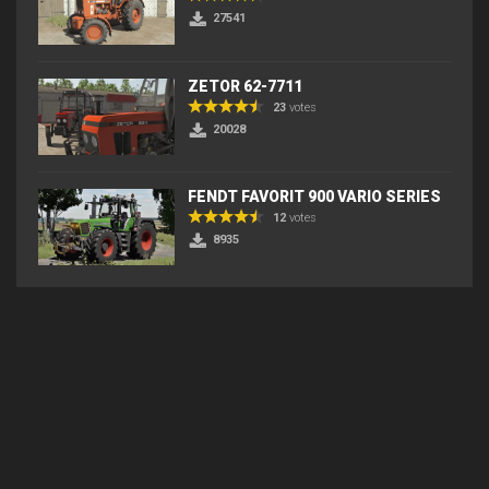
27541
ZETOR 62-7711
23
votes
20028
FENDT FAVORIT 900 VARIO SERIES
12
votes
8935