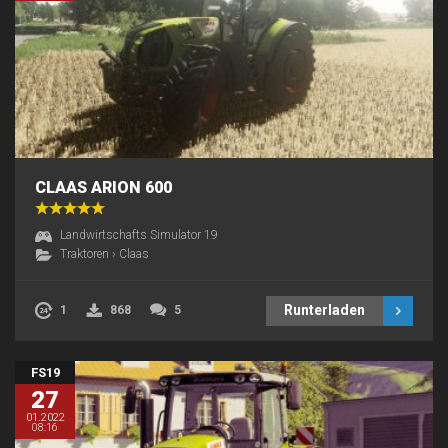
CLAAS ARION 600
Landwirtschafts Simulator 19
Traktoren
›
Claas
Runterladen
1
868
5
FS19
27
01.2022
08:16