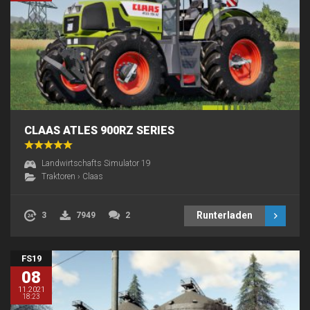
CLAAS ATLES 900RZ SERIES
Landwirtschafts Simulator 19
Traktoren
›
Claas
Runterladen
3
7949
2
FS19
08
11.2021
18:23