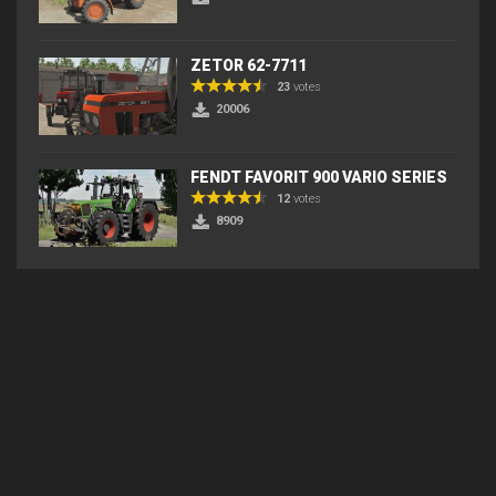
ZETOR 62-7711
23
votes
20006
FENDT FAVORIT 900 VARIO SERIES
12
votes
8909