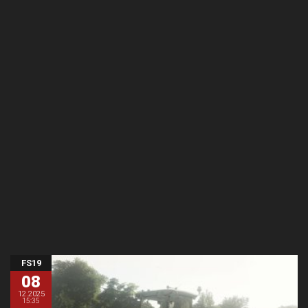
FS19
08
12.2025
15:35