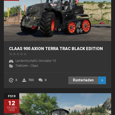
CLAAS 900 AXION TERRA TRAC BLACK EDITION
Landwirtschafts Simulator 19
Traktoren
›
Claas
Runterladen
0
703
0
FS19
12
10.2021
14:50