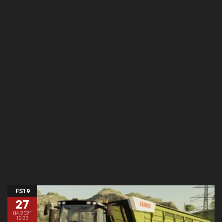
FS19
27
04.2021
12:33