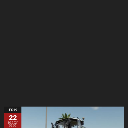
FS19
22
10.2021
08:09