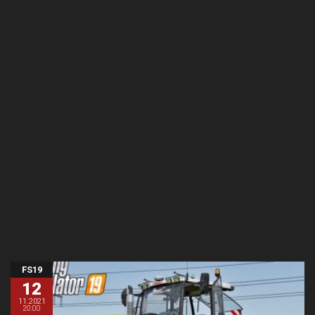
FS19
12
11.2021
20:00