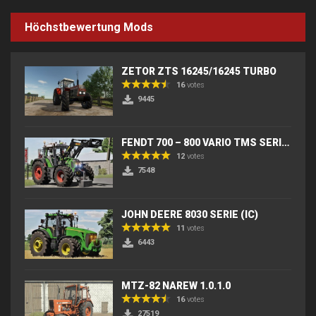
Höchstbewertung Mods
ZETOR ZTS 16245/16245 TURBO
16
votes
9445
FENDT 700 – 800 VARIO TMS SERIES (IC) V2
12
votes
7548
JOHN DEERE 8030 SERIE (IC)
11
votes
6443
MTZ-82 NAREW 1.0.1.0
16
votes
27519