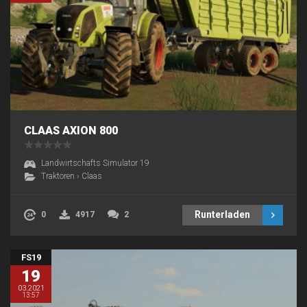
CLAAS AXION 800
Landwirtschafts Simulator 19
Traktoren
›
Claas
Runterladen
0
4917
2
FS19
19
03.2021
13:57