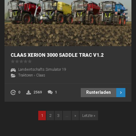
CLAAS XERION 3000 SADDLE TRAC V1.2
Landwirtschafts Simulator 19
Traktoren
›
Claas
Runterladen
0
2569
1
1
2
3
...
»
Letzte »