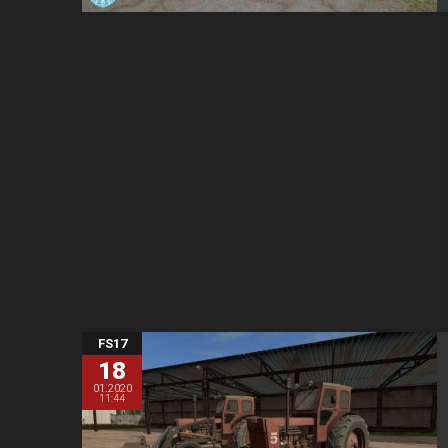
FS17
18
01.2020
11:44