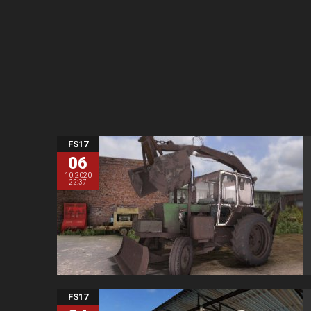
FS17
06
10.2020
22:37
FS17