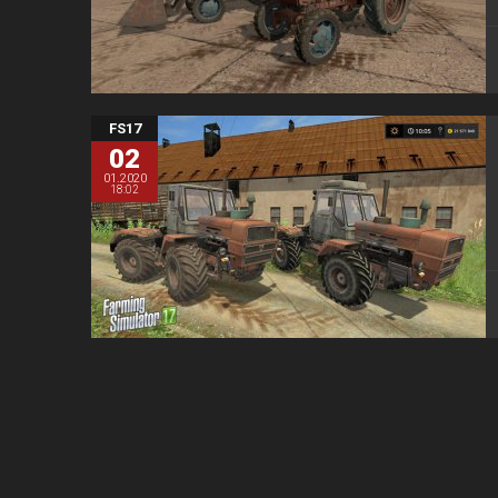
FS17
02
01.2020
18:02