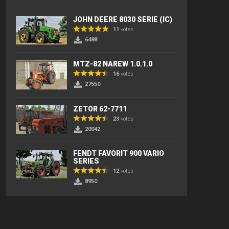
JOHN DEERE 8030 SERIE (IC)
11
votes
6488
MTZ-82 NAREW 1.0.1.0
16
votes
27550
ZETOR 62-7711
23
votes
20042
FENDT FAVORIT 900 VARIO
SERIES
12
votes
8950