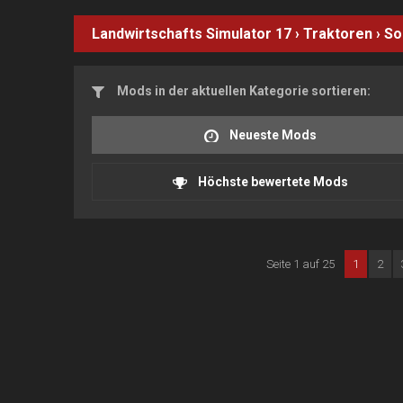
Landwirtschafts Simulator 17
›
Traktoren
›
So
Mods in der aktuellen Kategorie sortieren:
Neueste Mods
Höchste bewertete Mods
Seite 1 auf 25
1
2