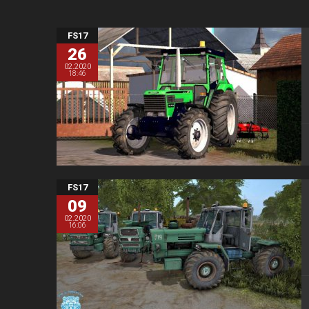
FS17
26
02.2020
18:46
FS17
09
02.2020
16:06