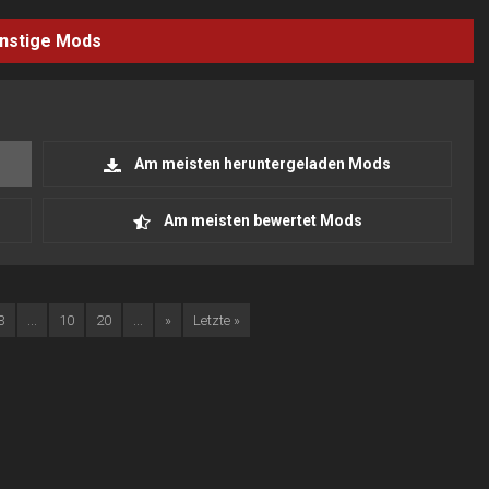
nstige
Mods
Am meisten heruntergeladen Mods
Am meisten bewertet Mods
3
...
10
20
...
»
Letzte »