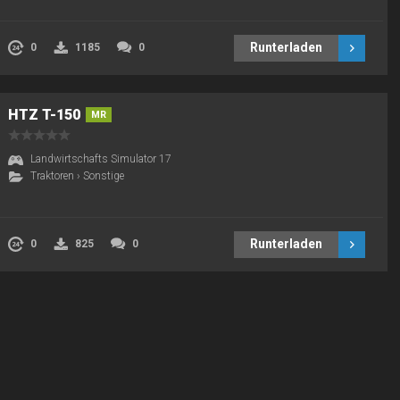
Runterladen
0
1185
0
HTZ T-150
MR
Landwirtschafts Simulator 17
Traktoren
›
Sonstige
Runterladen
0
825
0