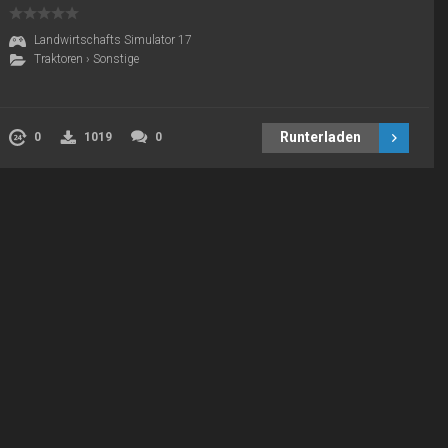
Landwirtschafts Simulator 17
Traktoren
›
Sonstige
Runterladen
0
1019
0