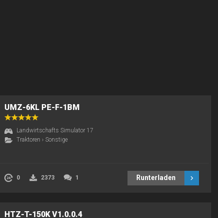
UMZ-6KL PE-F-1BM
Landwirtschafts Simulator 17
Traktoren
›
Sonstige
Runterladen
0
2373
1
HTZ-T-150K V1.0.0.4