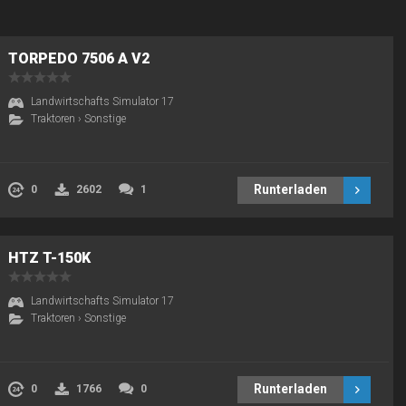
TORPEDO 7506 A V2
Landwirtschafts Simulator 17
Traktoren
›
Sonstige
Runterladen
0
2602
1
HTZ T-150K
Landwirtschafts Simulator 17
Traktoren
›
Sonstige
Runterladen
0
1766
0