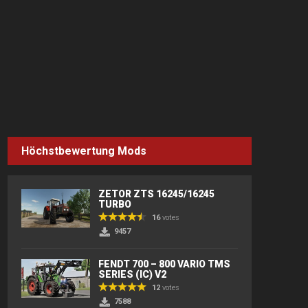
Höchstbewertung Mods
ZETOR ZTS 16245/16245
TURBO
16
votes
9457
FENDT 700 – 800 VARIO TMS
SERIES (IC) V2
12
votes
7588