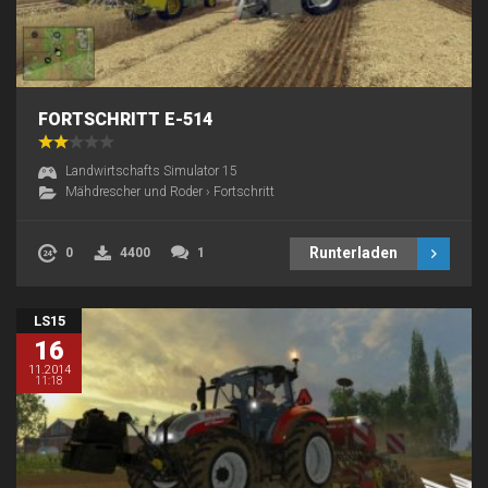
FORTSCHRITT E-514
Landwirtschafts Simulator 15
Mähdrescher und Roder
›
Fortschritt
Runterladen
0
4400
1
LS15
16
11.2014
11:18