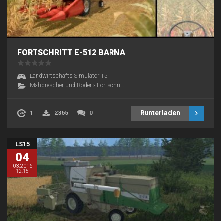
FORTSCHRITT E-512 BARNA
Landwirtschafts Simulator 15
Mähdrescher und Roder
›
Fortschritt
Runterladen
1
2365
0
LS15
04
03.2016
12:15