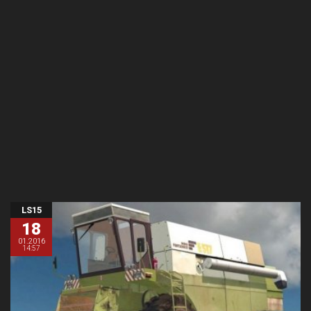
LS15
18
01.2016
14:57