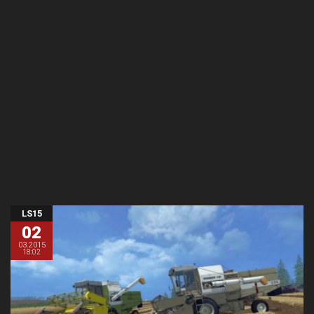
LS15
02
03.2015
18:02