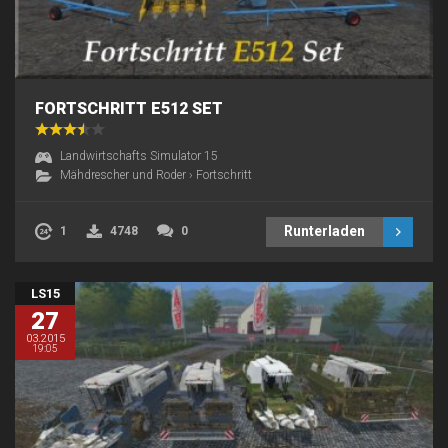
FORTSCHRITT E512 SET
Landwirtschafts Simulator 15
Mähdrescher und Roder
›
Fortschritt
Runterladen
1
4748
0
LS15
27
03.2015
19:05