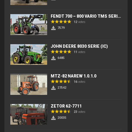
FENDT 700 – 800 VARIO TMS SERIES (IC) V2
12
votes
7579
JOHN DEERE 8030 SERIE (IC)
11
votes
6485
MTZ-82 NAREW 1.0.1.0
16
votes
27542
ZETOR 62-7711
23
votes
20035