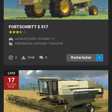
FORTSCHRITT E 517
Landwirtschafts Simulator 15
Mähdrescher und Roder
›
Fortschritt
Runterladen
2
3144
0
LS15
17
12.2015
08:08