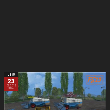
LS15
23
08.2015
10:52