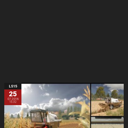
LS15
25
07.2016
15:32