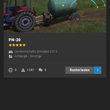
PN-20
Landwirtschafts Simulator 2013
Anhänger
›
Sonstige
Runterladen
0
1187
0