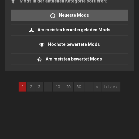
Mods in der aktuellen Kategorie sortieren:
Neueste Mods
Am meisten heruntergeladen Mods
Höchste bewertete Mods
Am meisten bewertet Mods
1
2
3
...
10
20
30
...
»
Letzte »