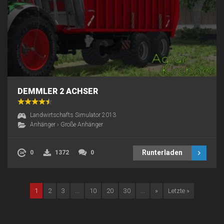
DEMMLER 2 ACHSER
Landwirtschafts Simulator 2013
Anhänger
›
Große Anhänger
Runterladen
0
1372
0
1
2
3
...
10
20
30
...
»
Letzte »