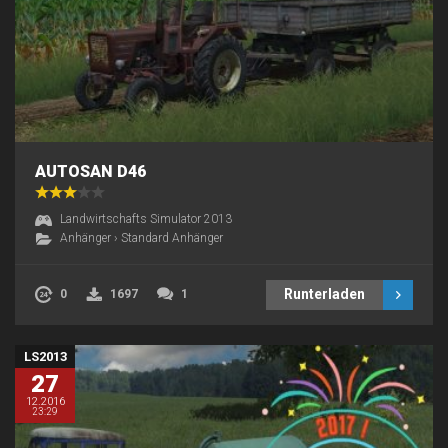
AUTOSAN D46
Landwirtschafts Simulator 2013
Anhänger
›
Standard Anhänger
Runterladen
0
1697
1
LS2013
27
12.2016
23:29