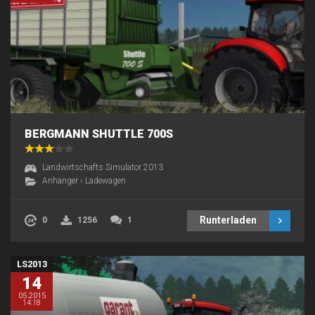
BERGMANN SHUTTLE 700S
Landwirtschafts Simulator 2013
Anhänger
›
Ladewagen
Runterladen
0
1256
1
LS2013
14
05.2015
14:18