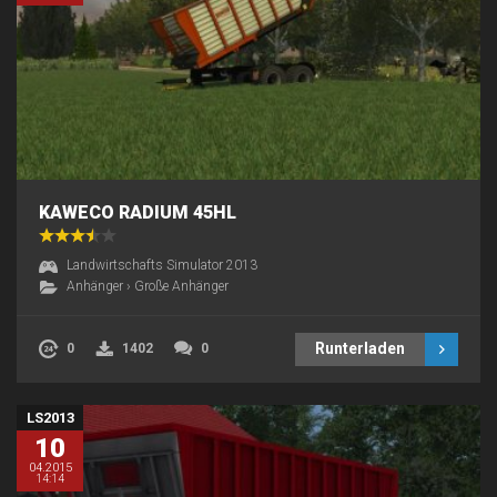
KAWECO RADIUM 45HL
Landwirtschafts Simulator 2013
Anhänger
›
Große Anhänger
Runterladen
0
1402
0
LS2013
10
04.2015
14:14