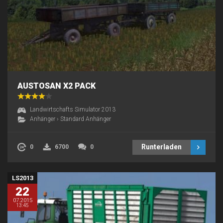
AUSTOSAN X2 PACK
Landwirtschafts Simulator 2013
Anhänger
›
Standard Anhänger
Runterladen
0
6700
0
LS2013
22
07.2015
13:45