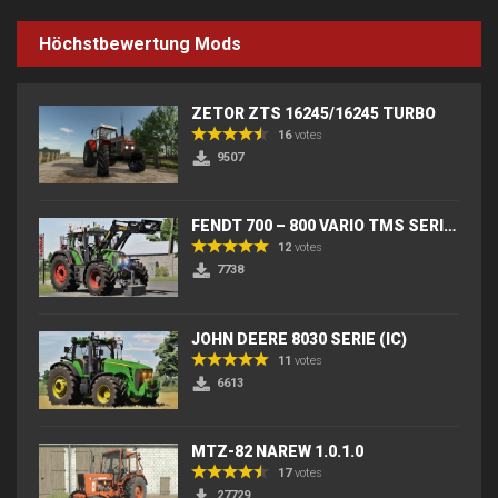
Höchstbewertung Mods
ZETOR ZTS 16245/16245 TURBO
16
votes
9507
FENDT 700 – 800 VARIO TMS SERIES (IC) V2
12
votes
7738
JOHN DEERE 8030 SERIE (IC)
11
votes
6613
MTZ-82 NAREW 1.0.1.0
17
votes
27729