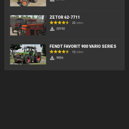
ZETOR 62-7711
23
votes
20192
FENDT FAVORIT 900 VARIO SERIES
12
votes
9036