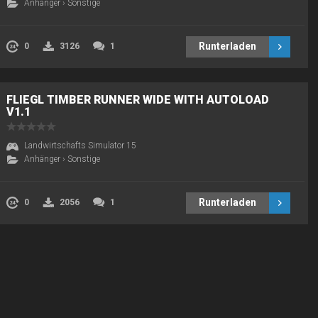
Anhänger
›
Sonstige
Runterladen
0
3126
1
FLIEGL TIMBER RUNNER WIDE WITH AUTOLOAD
V1.1
Landwirtschafts Simulator 15
Anhänger
›
Sonstige
Runterladen
0
2056
1