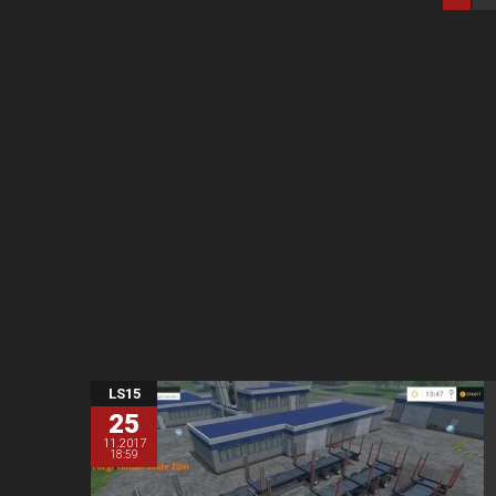
LS15
25
11.2017
18:59