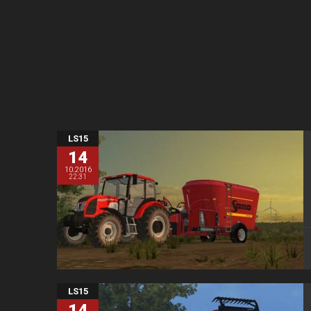
LS15
14
10.2016
22:31
LS15
14