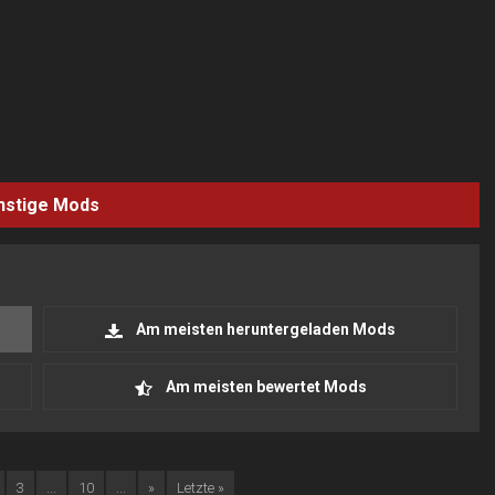
nstige
Mods
Am meisten heruntergeladen Mods
Am meisten bewertet Mods
3
...
10
...
»
Letzte »