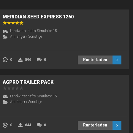
MERIDIAN SEED EXPRESS 1260
Landwirtschafts Simulator 15
Anhänger
›
Sonstige
Runterladen
0
596
0
AGPRO TRAILER PACK
Landwirtschafts Simulator 15
Anhänger
›
Sonstige
Runterladen
0
644
0