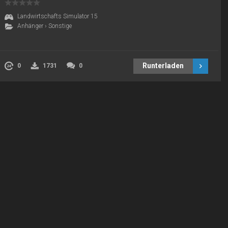
Landwirtschafts Simulator 15
Anhänger
›
Sonstige
Runterladen
0
1731
0