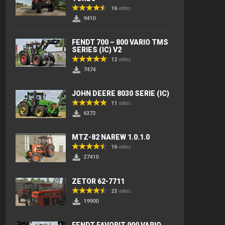
16
votes
9410
FENDT 700 – 800 VARIO TMS
SERIES (IC) V2
12
votes
7474
JOHN DEERE 8030 SERIE (IC)
11
votes
6372
MTZ-82 NAREW 1.0.1.0
16
votes
27410
ZETOR 62-7711
23
votes
19900
FENDT FAVORIT 900 VARIO