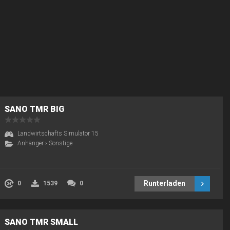
SANO TMR BIG
Landwirtschafts Simulator 15
Anhänger
›
Sonstige
Runterladen
0
1539
0
SANO TMR SMALL