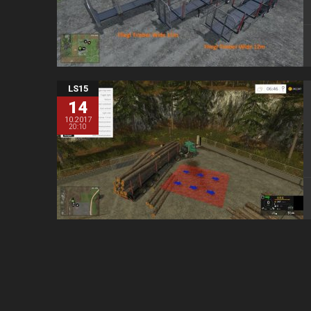
LS15
14
10.2017
20:10