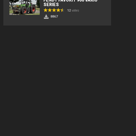
SERIES
12
votes
8867