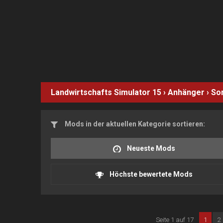
Landwirtschafts Simulator 15
›
Anhänger
›
So
Mods in der aktuellen Kategorie sortieren:
Neueste Mods
Höchste bewertete Mods
Seite 1 auf 17
1
2