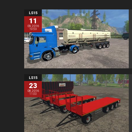
LS15
11
09.2016
19:59
LS15
23
08.2016
11:00