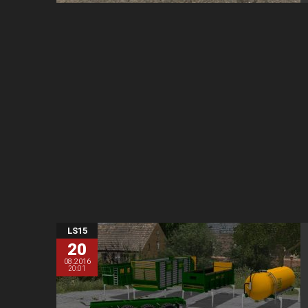
LS15
20
08.2016
20:01