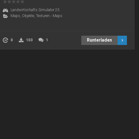
Landwirtschafts Simulator 25
Maps, Objekte, Texturen
›
Maps
Runterladen
0
103
1