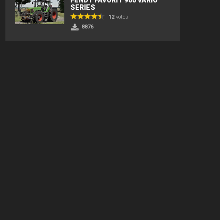
SERIES
12
votes
8876