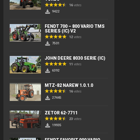
16
votes
9422
FENDT 700 – 800 VARIO TMS
SERIES (IC) V2
12
votes
7501
JOHN DEERE 8030 SERIE (IC)
11
votes
6392
MTZ-82 NAREW 1.0.1.0
16
votes
27445
ZETOR 62-7711
23
votes
19935
FENDT FAVORIT 900 VARIO