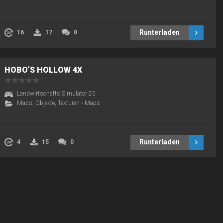
Runterladen
16
17
0
HOBO’S HOLLOW 4X
Landwirtschafts Simulator 25
Maps, Objekte, Texturen
›
Maps
Runterladen
4
15
0