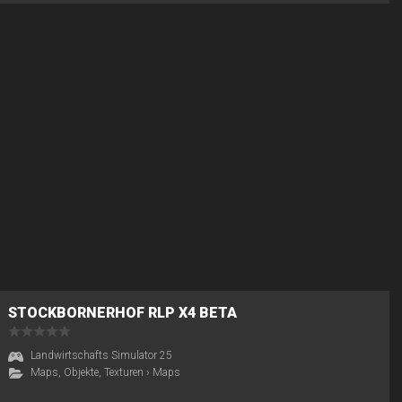
STOCKBORNERHOF RLP X4 BETA
Landwirtschafts Simulator 25
Maps, Objekte, Texturen
›
Maps