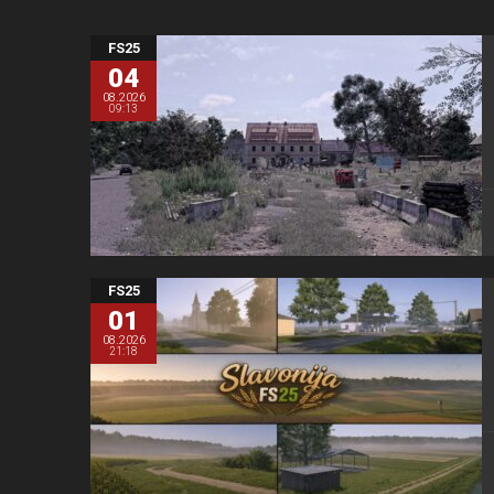
FS25
04
08.2026
09:13
FS25
01
08.2026
21:18