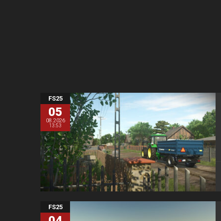
FS25
05
08.2026
13:53
FS25
04