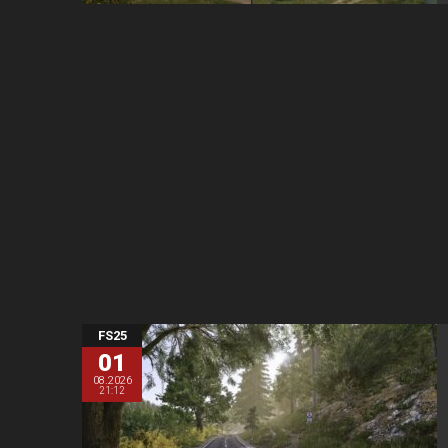
FS25
01
08.2026
21:12