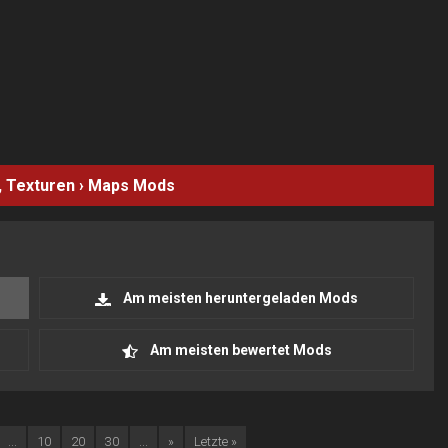
, Texturen
›
Maps
Mods
Am meisten heruntergeladen Mods
Am meisten bewertet Mods
...
10
20
30
...
»
Letzte »