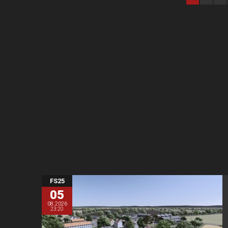
FS25
05
08.2026
23:20