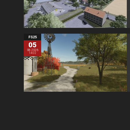
FS25
05
08.2026
14:02