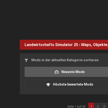
Landwirtschafts Simulator 25
›
Maps, Objekte
Mods in der aktuellen Kategorie sortieren:
Neueste Mods
Höchste bewertete Mods
Seite 1 auf 63
1
2
3