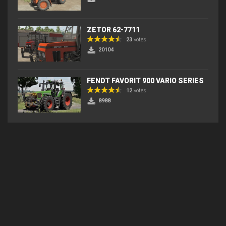
ZETOR 62-7711
23
votes
20104
FENDT FAVORIT 900 VARIO SERIES
12
votes
8988