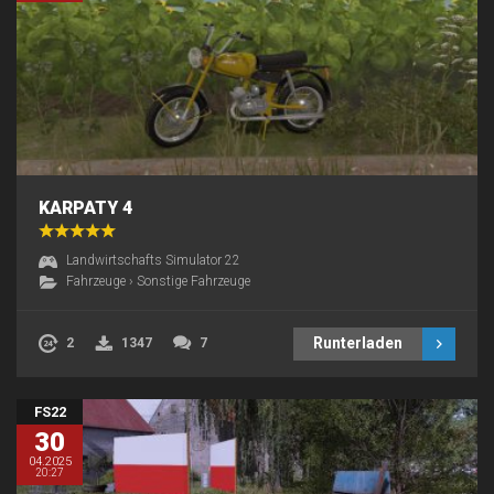
KARPATY 4
Landwirtschafts Simulator 22
Fahrzeuge
›
Sonstige Fahrzeuge
Runterladen
2
1347
7
FS22
30
04.2025
20:27