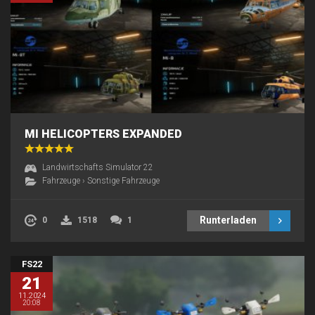
MI HELICOPTERS EXPANDED
Landwirtschafts Simulator 22
Fahrzeuge
›
Sonstige Fahrzeuge
Runterladen
0
1518
1
FS22
21
11.2024
20:08