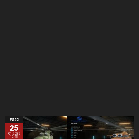
FS22
25
01.2025
12:45