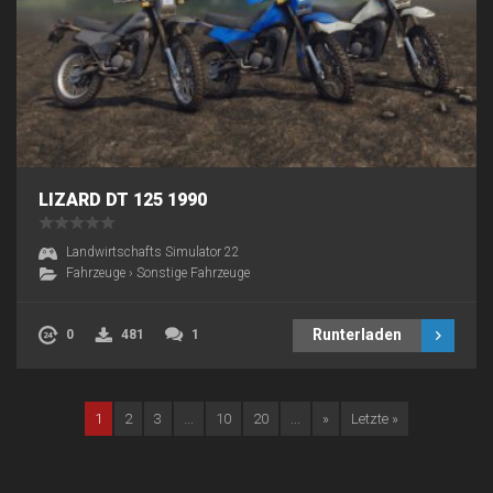
LIZARD DT 125 1990
Landwirtschafts Simulator 22
Fahrzeuge
›
Sonstige Fahrzeuge
Runterladen
0
481
1
1
2
3
...
10
20
...
»
Letzte »