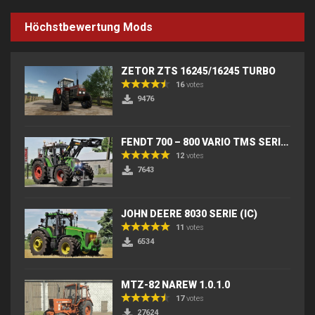
Höchstbewertung Mods
ZETOR ZTS 16245/16245 TURBO
16
votes
9476
FENDT 700 – 800 VARIO TMS SERIES (IC) V2
12
votes
7643
JOHN DEERE 8030 SERIE (IC)
11
votes
6534
MTZ-82 NAREW 1.0.1.0
17
votes
27624