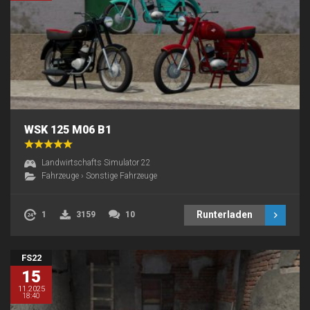
WSK 125 M06 B1
Landwirtschafts Simulator 22
Fahrzeuge
›
Sonstige Fahrzeuge
Runterladen
1
3159
10
FS22
15
11.2025
18:40