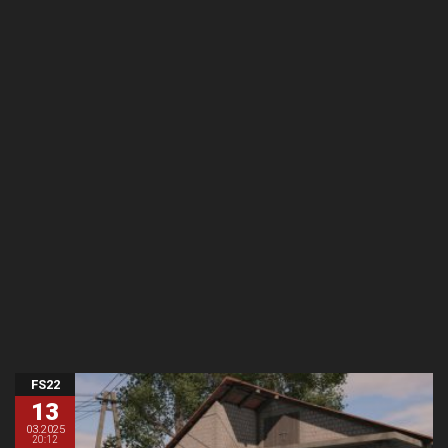
FS22
13
03.2025
20:12