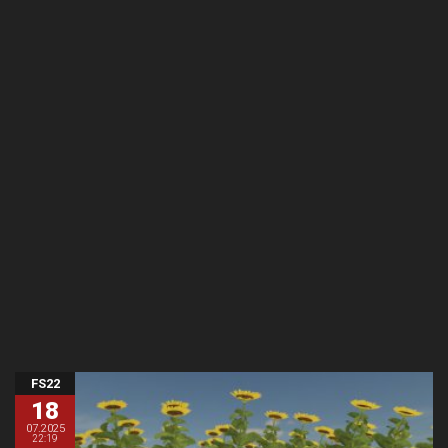
FS22
18
07.2025
22:19