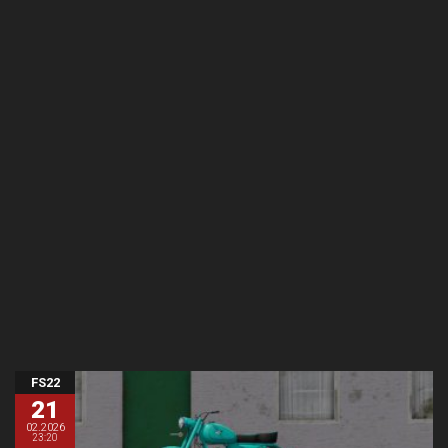
FS22
21
02.2026
23:20