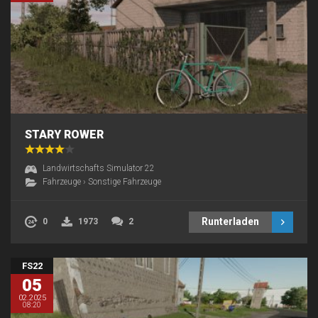
STARY ROWER
Landwirtschafts Simulator 22
Fahrzeuge
›
Sonstige Fahrzeuge
Runterladen
0
1973
2
FS22
05
02.2025
08:20