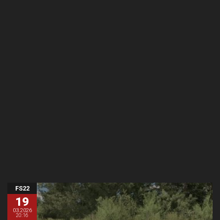
FS22
19
03.2026
20:16