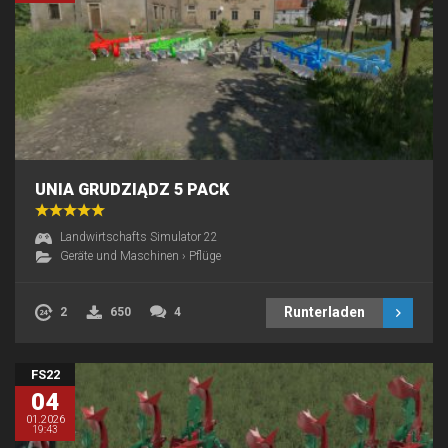
UNIA GRUDZIĄDZ 5 PACK
Landwirtschafts Simulator 22
Geräte und Maschinen
›
Pflüge
Runterladen
2
650
4
FS22
04
01.2026
19:43