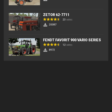
ZETOR 62-7711
23
votes
20087
FENDT FAVORIT 900 VARIO SERIES
12
votes
8972