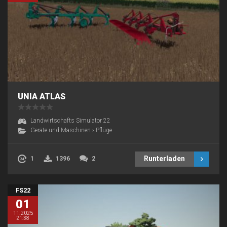
UNIA ATLAS
Landwirtschafts Simulator 22
Geräte und Maschinen
›
Pflüge
Runterladen
1
1396
2
FS22
01
11.2025
21:38