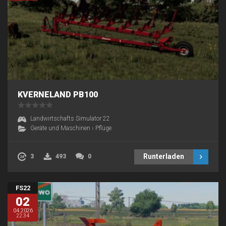
KVERNELAND PB100
Landwirtschafts Simulator 22
Geräte und Maschinen
›
Pflüge
Runterladen
3
493
0
FS22
02
04.2026
22:34