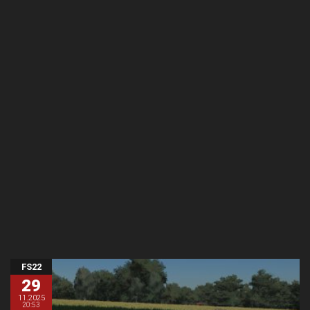
FS22
29
11.2025
20:53