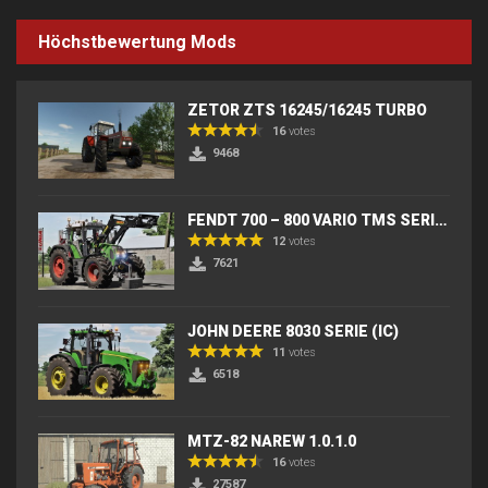
Höchstbewertung Mods
ZETOR ZTS 16245/16245 TURBO
16
votes
9468
FENDT 700 – 800 VARIO TMS SERIES (IC) V2
12
votes
7621
JOHN DEERE 8030 SERIE (IC)
11
votes
6518
MTZ-82 NAREW 1.0.1.0
16
votes
27587