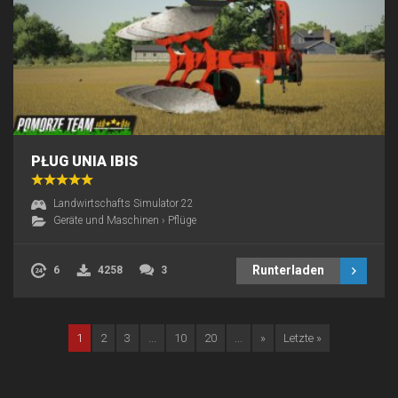
PŁUG UNIA IBIS
Landwirtschafts Simulator 22
Geräte und Maschinen
›
Pflüge
Runterladen
6
4258
3
1
2
3
...
10
20
...
»
Letzte »