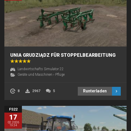
UNIA GRUDZIĄDZ FÜR STOPPELBEARBEITUNG
Landwirtschafts Simulator 22
Geräte und Maschinen
›
Pflüge
Runterladen
8
2967
5
FS22
17
02.2026
19:34