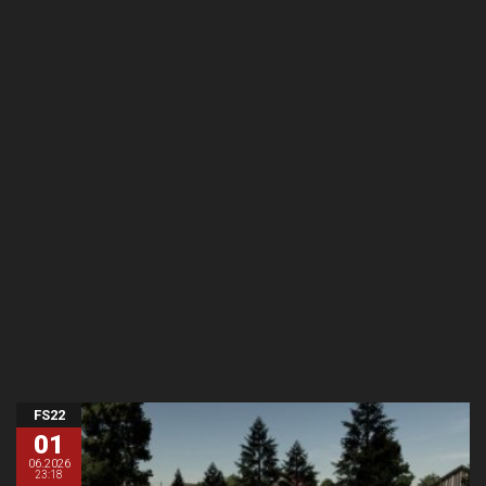
FS22
01
06.2026
23:18