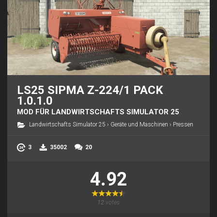
LS25 SIPMA Z-224/1 PACK
1.0.1.0
MOD FÜR LANDWIRTSCHAFTS SIMULATOR 25
Landwirtschafts Simulator 25
›
Geräte und Maschinen
›
Pressen
3
35002
20
4.92
12
votes