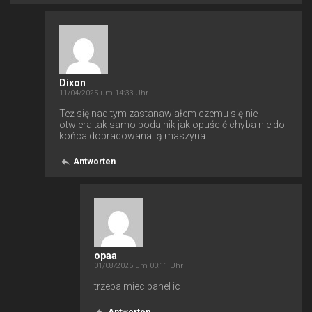
Dixon
11/04/2025 um 14:33 Uhr
Też się nad tym zastanawiałem czemu się nie
otwiera tak samo podajnik jak opuścić chyba nie do
końca dopracowana tą maszyna
Antworten
opaa
01/08/2025 um 00:11 Uhr
trzeba miec panel ic
Antworten