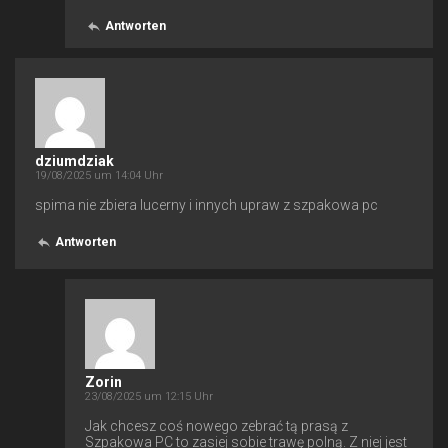
Antworten
dziumdziak
19/08/2025 um 14:04 Uhr
spima nie zbiera lucerny i innych upraw z szpakowa pc
Antworten
Zorin
23/08/2025 um 12:15 Uhr
Jak chcesz coś nowego zebrać tą prasą z
Szpakowa PC to zasiej sobie trawę polną. Z niej jest