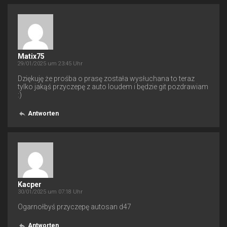
Matix75
29/01/2025 um 23:45 Uhr
Dziękuję że prośba o prasę została wysłuchana to teraz
tylko jakąś przyczepę z auto loudem i będzie git pozdrawiam
:)
Antworten
Kacper
30/01/2025 um 07:18 Uhr
Ogarnołbyś przyczepę autosan d47
Antworten