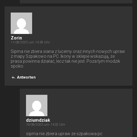
Zorin
11/08/2025 um 14:38 Uhr
Sipma nie zbiera siana z lucerny oraz innych nowych upraw
z mapy Szpakowo na PC. Ikony w sklepie wskazują, że
prasa powinna działać, lecz tak nie jest. Poza tym modzik
spoko.
Antworten
dziumdziak
19/08/2025 um 14:02 Uhr
sipma nie zbiera upraw ze szpakowa pc