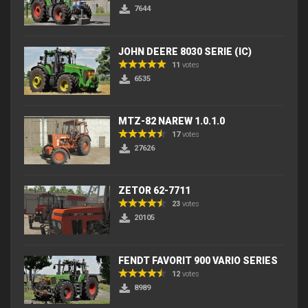
7644
JOHN DEERE 8030 SERIE (IC)
11
votes
6535
MTZ-82 NAREW 1.0.1.0
17
votes
27626
ZETOR 62-7711
23
votes
20105
FENDT FAVORIT 900 VARIO SERIES
12
votes
8989