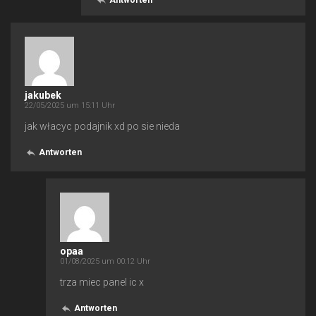
jakubek
22/05/2025 um 15:11 Uhr
jak włacyc podajnik xd po sie nieda
Antworten
opaa
01/08/2025 um 00:12 Uhr
trza miec panel ic x
Antworten