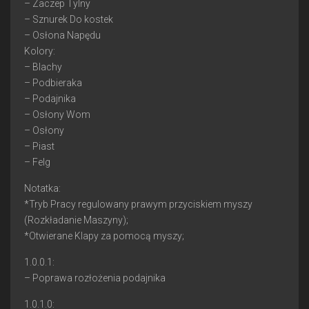
– Zaczep Tylny
– Sznurek Do kostek
– Osłona Napędu
Kolory:
– Blachy
– Podbieraka
– Podajnika
– Osłony Wom
– Osłony
– Piast
– Felg
Notatka:
*Tryb Pracy regulowany prawym przyciskiem myszy
(Rozkładanie Maszyny);
*Otwierane Klapy za pomocą myszy;
1.0.0.1:
– Poprawa rozłożenia podajnika
1.0.1.0: