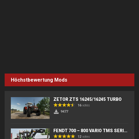
Höchstbewertung Mods
ZETOR ZTS 16245/16245 TURBO
16
votes
9477
FENDT 700 – 800 VARIO TMS SERIES (IC) V2
12
votes