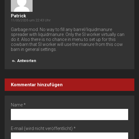
Patrick
11/05/2026 um 22:43 Uhr
Garbage mod. No way to fill any barrel/liquidmanure
spreader with liquidmanure. Only the SI ​​worker virtually can
do it. Also there is no chance in menu to set up for this
cowbarn that SI worker will use the manure from this cow
barn in general settings.
Antworten
Kommentar hinzufügen
Name *
E-mail (wird nicht veröffentlicht) *