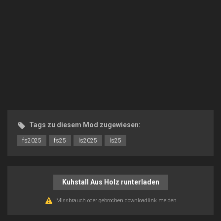
Tags zu diesem Mod zugewiesen:
fs2025
fs25
ls2025
ls25
Kuhstall Aus Holz runterladen
Missbrauch oder gebrochen downloadlink melden