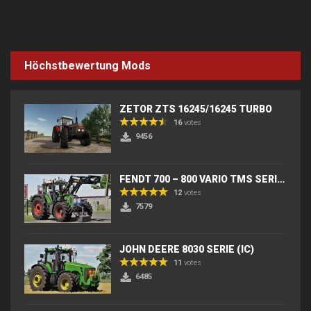
Höchstbewertung Mods
ZETOR ZTS 16245/16245 TURBO
16
votes
9456
FENDT 700 – 800 VARIO TMS SERIES (IC) V2
12
votes
7579
JOHN DEERE 8030 SERIE (IC)
11
votes
6485