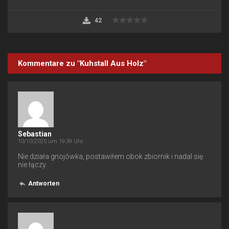
42
Kommentare zu "Kuhstall Aus Holz"
Sebastian
10/10/2025 um 19:39 Uhr
Nie działa gnojówka, postawiłem obok zbiornik i nadal się
nie łączy.
Antworten