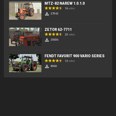
MTZ-82 NAREW 1.0.1.0
16
votes
27542
ZETOR 62-7711
23
votes
20036
FENDT FAVORIT 900 VARIO SERIES
12
votes
8940