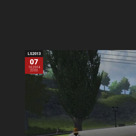
LS2013
07
10.2014
20:00