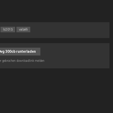
ls2013
valzelli
80vg 300cb runterladen
r gebrochen downloadlink melden