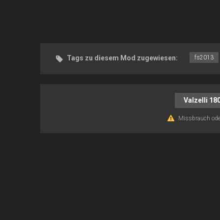
Tags zu diesem Mod zugewiesen:
fs2013
Valzelli 1
Missbrauch ode