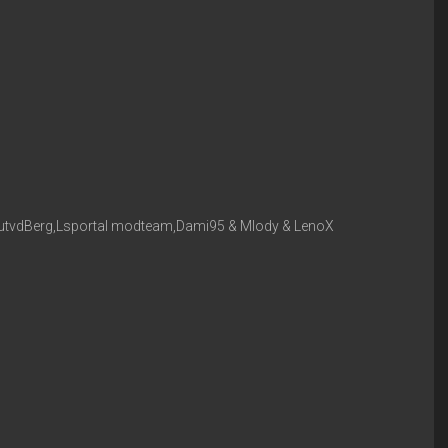
outvdBerg,Lsportal modteam,Dami95 & Mlody & LenoX