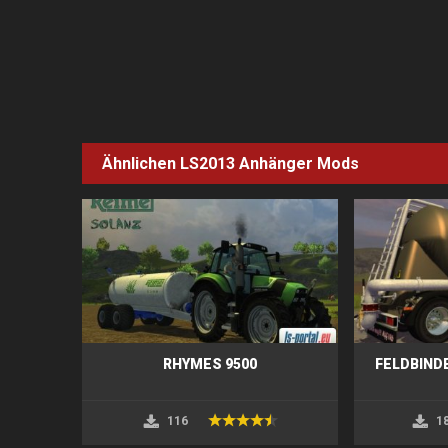
Ähnlichen LS2013
Anhänger
Mods
RHYMES 9500
FELDBIND
116
1