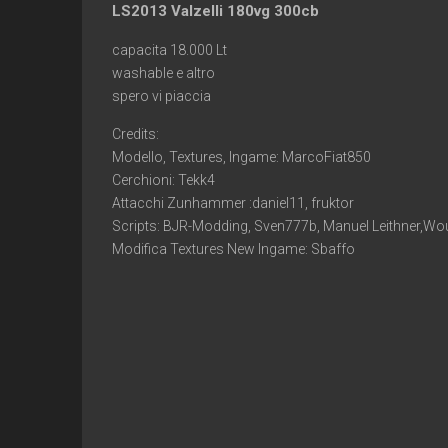
LS2013 Valzelli 180vg 300cb
capacita 18.000 Lt
washable e altro
spero vi piaccia
Credits:
Modello, Textures, Ingame: MarcoFiat850
Cerchioni: Tekk4
Attacchi Zunhammer :daniel11, fruktor
Scripts: BJR-Modding, Sven777b, Manuel Leithner,W
Modifica Textures New Ingame: Sbaffo