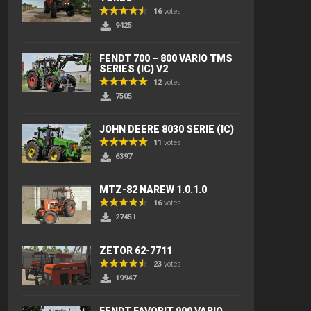
16
votes
9425
FENDT 700 – 800 VARIO TMS
SERIES (IC) V2
12
votes
7505
JOHN DEERE 8030 SERIE (IC)
11
votes
6397
MTZ-82 NAREW 1.0.1.0
16
votes
27451
ZETOR 62-7711
23
votes
19947
FENDT FAVORIT 900 VARIO