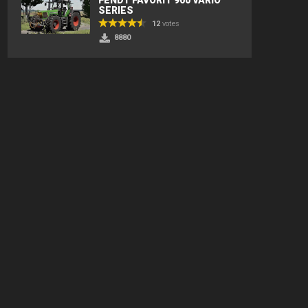
SERIES
12
votes
8880