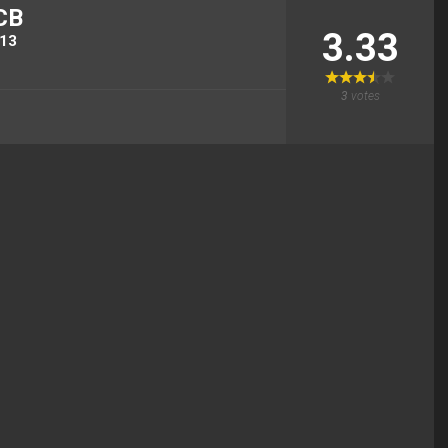
CB
3.33
13
3
votes