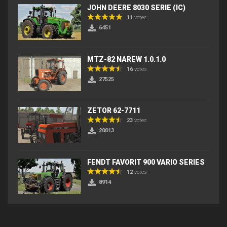
JOHN DEERE 8030 SERIE (IC)
11
votes
6451
MTZ-82 NAREW 1.0.1.0
16
votes
27525
ZETOR 62-7711
23
votes
20013
FENDT FAVORIT 900 VARIO SERIES
12
votes
8914