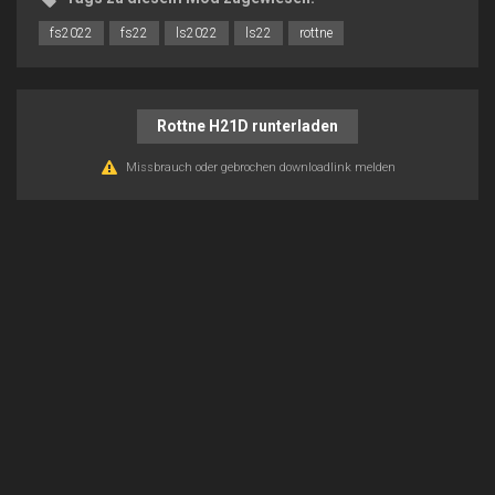
fs2022
fs22
ls2022
ls22
rottne
Rottne H21D runterladen
Missbrauch oder gebrochen downloadlink melden