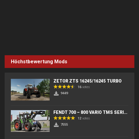
Höchstbewertung Mods
ZETOR ZTS 16245/16245 TURBO
16
votes
9449
FENDT 700 – 800 VARIO TMS SERIES (IC) V2
12
votes
7555