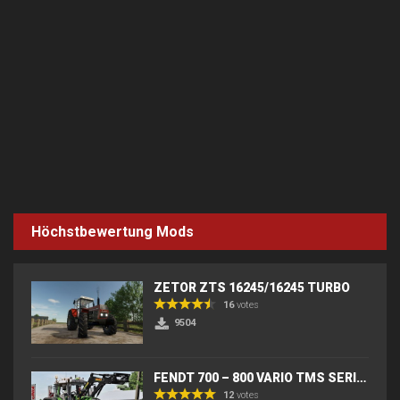
Höchstbewertung Mods
ZETOR ZTS 16245/16245 TURBO
16
votes
9504
FENDT 700 – 800 VARIO TMS SERIES (IC) V2
12
votes