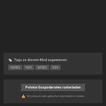
Tags zu diesem Mod zugewiesen:
fs2025
fs25
ls2025
ls25
Polskie Gospodarstwo runterladen
Missbrauch oder gebrochen downloadlink melden