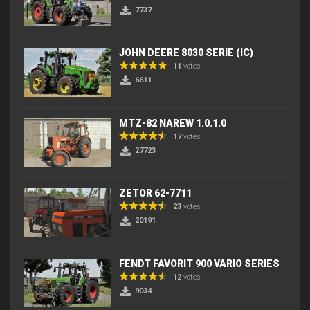
7737
JOHN DEERE 8030 SERIE (IC)
11
votes
6611
MTZ-82 NAREW 1.0.1.0
17
votes
27723
ZETOR 62-7711
23
votes
20191
FENDT FAVORIT 900 VARIO SERIES
12
votes
9034