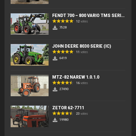
FENDT 700 – 800 VARIO TMS SERIES (IC) V2
12
votes
7528
JOHN DEERE 8030 SERIE (IC)
11
votes
6419
MTZ-82 NAREW 1.0.1.0
16
votes
27490
ZETOR 62-7711
23
votes
19980