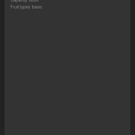
Capacity: 8000
Fruit types: basic