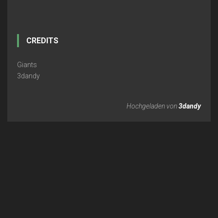
CREDITS
Giants
3dandy
Hochgeladen von
3dandy