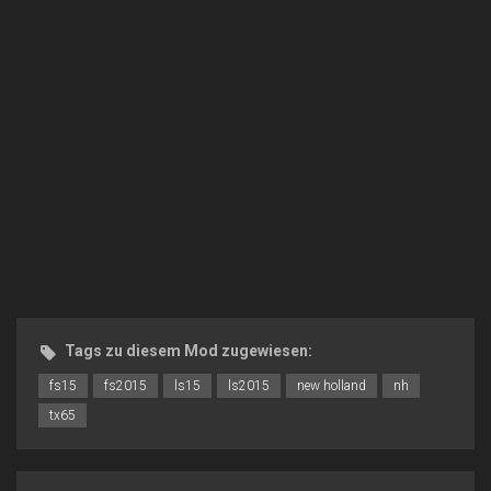
Tags zu diesem Mod zugewiesen:
fs15
fs2015
ls15
ls2015
new holland
nh
tx65