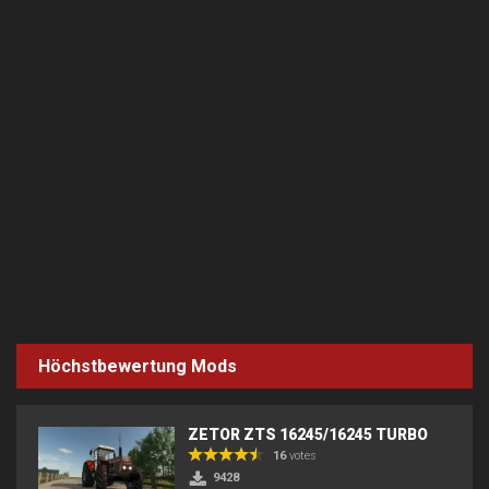
Höchstbewertung Mods
ZETOR ZTS 16245/16245 TURBO
16
votes
9428