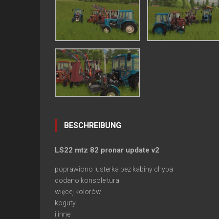
BESCHREIBUNG
LS22 mtz 82 pronar update v2
poprawiono lusterka bez kabiny chyba
dodano konsole tura
więcej kolorów
koguty
i inne