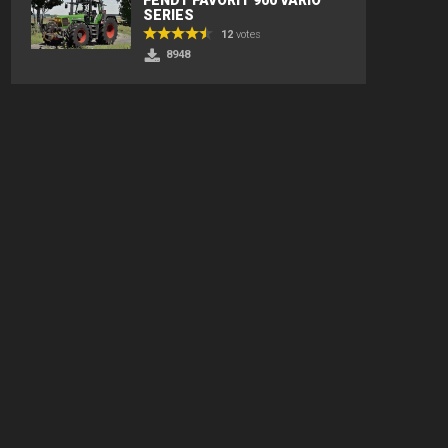
SERIES
12
votes
8948