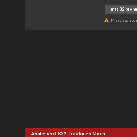
mtz 82 prona
Missbrauch ode
Ähnlichen LS22
Traktoren
Mods