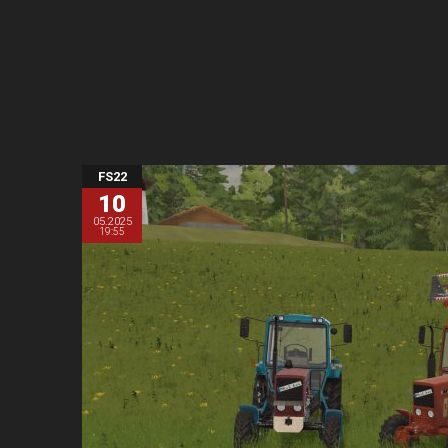
FS22
10
05.2025
19:55