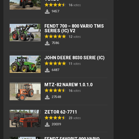
16
votes
9457
FENDT 700 – 800 VARIO TMS
SERIES (IC) V2
12
votes
7586
JOHN DEERE 8030 SERIE (IC)
11
votes
6487
MTZ-82 NAREW 1.0.1.0
16
votes
27548
ZETOR 62-7711
23
votes
20039
FENDT FAVORIT 900 VARIO