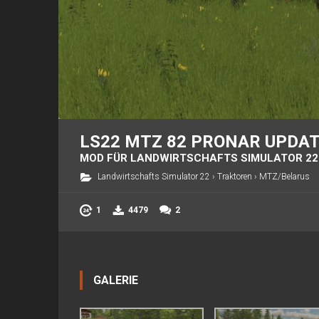
LS22 MTZ 82 PRONAR UPDAT
MOD FÜR LANDWIRTSCHAFTS SIMULATOR 22
Landwirtschafts Simulator 22
›
Traktoren
›
MTZ/Belarus
1
4479
2
GALERIE