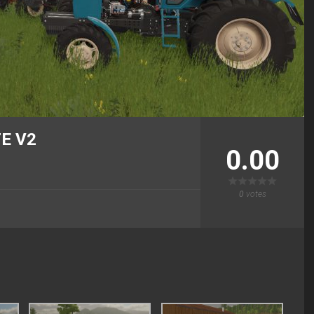
E V2
0.00
0
votes