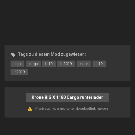
Tags zu diesem Mod zugewiesen:
big x
cargo
fs19
fs2019
krone
ls19
ls2019
Krone BiG X 1180 Cargo runterladen
Missbrauch oder gebrochen downloadlink melden