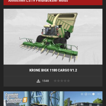
Ähnlichen LS19
Feldhäcksler
Mods
KRONE BIGX 1180 CARGO V1.2
1548