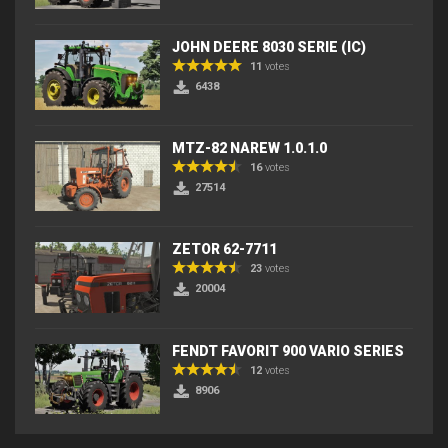
JOHN DEERE 8030 SERIE (IC)
11
votes
6438
MTZ-82 NAREW 1.0.1.0
16
votes
27514
ZETOR 62-7711
23
votes
20004
FENDT FAVORIT 900 VARIO SERIES
12
votes
8906