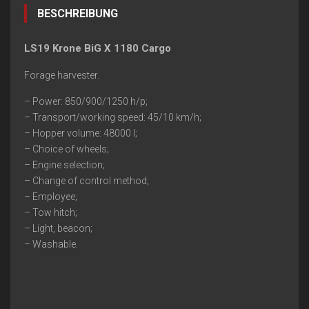
BESCHREIBUNG
LS19 Krone BiG X 1180 Cargo
Forage harvester.
– Power: 850/900/1250 h/p;
– Transport/working speed: 45/10 km/h;
– Hopper volume: 48000 l;
– Choice of wheels;
– Engine selection;
– Change of control method;
– Employee;
– Tow hitch;
– Light, beacon;
– Washable.