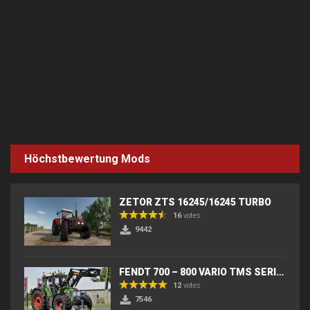
Höchstbewertung Mods
ZETOR ZTS 16245/16245 TURBO
16
votes
9442
FENDT 700 – 800 VARIO TMS SERIES (IC) V2
12
votes
7546