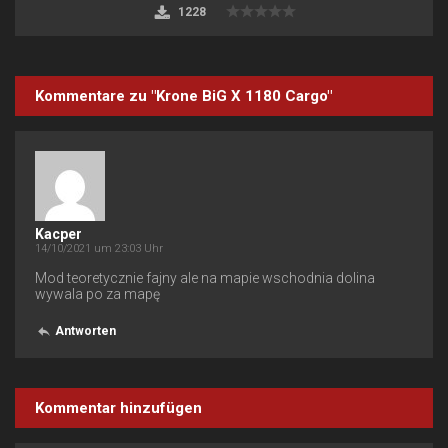
1228
Kommentare zu "Krone BiG X 1180 Cargo"
Kacper
14/10/2021 um 23:03 Uhr
Mod teoretycznie fajny ale na mapie wschodnia dolina
wywala po za mapę
Antworten
Kommentar hinzufügen