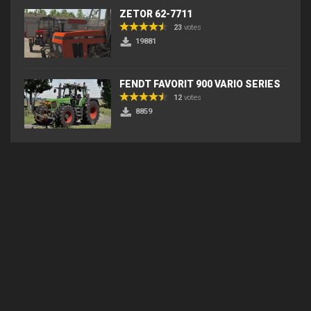
ZETOR 62-7711
23
votes
19881
FENDT FAVORIT 900 VARIO SERIES
12
votes
8859