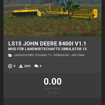
LS15 JOHN DEERE 8400I V1.1
MOD FÜR LANDWIRTSCHAFTS SIMULATOR 15
Landwirtschafts Simulator 15
›
Feldhäcksler
›
John Deere
0
2491
0
0.00
0
votes