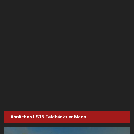
Ähnlichen LS15
Feldhäcksler
Mods