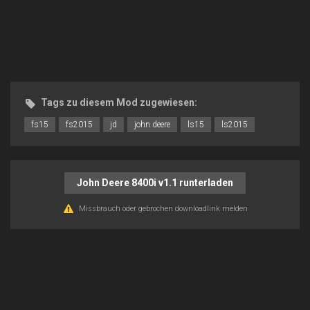
Tags zu diesem Mod zugewiesen:
fs15
fs2015
jd
john deere
ls15
ls2015
John Deere 8400i v1.1 runterladen
Missbrauch oder gebrochen downloadlink melden