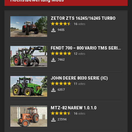
ZETOR ZTS 16245/16245 TURBO
16
votes
9405
FENDT 700 – 800 VARIO TMS SERIES (IC) V2
12
votes
7462
JOHN DEERE 8030 SERIE (IC)
11
votes
6357
MTZ-82 NAREW 1.0.1.0
16
votes
27394