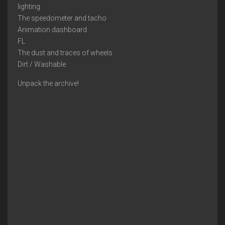
lighting
The speedometer and tacho
Animation dashboard
FL
The dust and traces of wheels
Dirt / Washable
Unpack the archive!