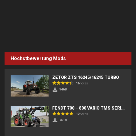
Höchstbewertung Mods
ZETOR ZTS 16245/16245 TURBO
16
votes
9468
FENDT 700 – 800 VARIO TMS SERIES (IC) V2
12
votes
7618