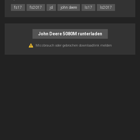
fs17
fs2017
jd
john deere
ls17
ls2017
John Deere 5080M runterladen
Missbrauch oder gebrochen downloadlink melden