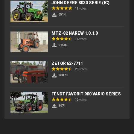
JOHN DEERE 8030 SERIE (IC)
11
votes
6514
MTZ-82 NAREW 1.0.1.0
16
votes
27585
ZETOR 62-7711
23
votes
20079
FENDT FAVORIT 900 VARIO SERIES
12
votes
8971