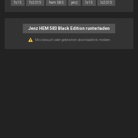
fs15
fs2015
hem 583
jenz
ls15
ls2015
Jenz HEM 583 Black Edition runterladen
Missbrauch oder gebrochen downloadlink melden