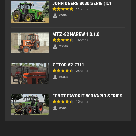
JOHN DEERE 8030 SERIE (IC)
11
votes
6506
MTZ-82 NAREW 1.0.1.0
16
votes
27582
ZETOR 62-7711
23
votes
20073
FENDT FAVORIT 900 VARIO SERIES
12
votes
8964