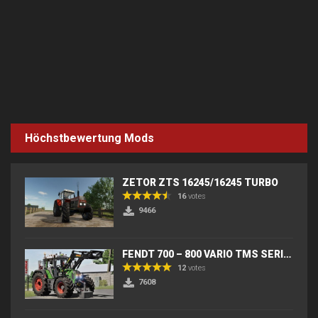
Höchstbewertung Mods
ZETOR ZTS 16245/16245 TURBO
16
votes
9466
FENDT 700 – 800 VARIO TMS SERIES (IC) V2
12
votes
7608