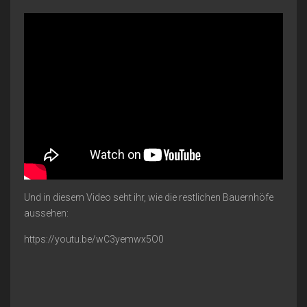
Und in diesem Video seht ihr, wie die restlichen Bauernhöfe
aussehen:
https://youtu.be/wC3yemwx5O0