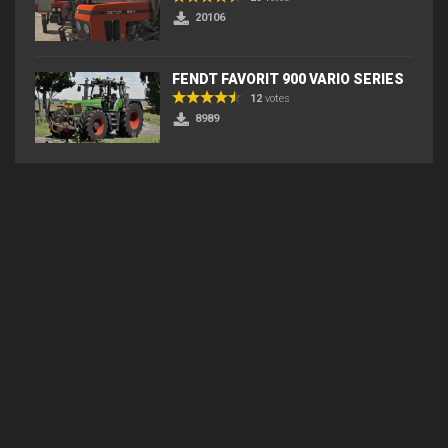
20106
FENDT FAVORIT 900 VARIO SERIES
12
votes
8989