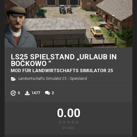
LS25 SPIELSTAND „URLAUB IN
BOĆKOWO “
MOD FÜR LANDWIRTSCHAFTS SIMULATOR 25
Landwirtschafts Simulator 25
›
Spielstand
0
1477
2
0.00
0
votes