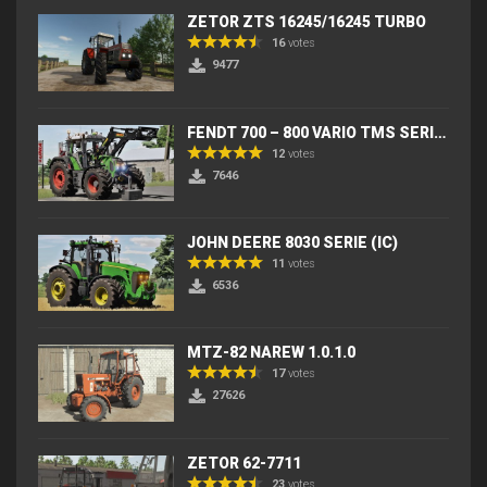
ZETOR ZTS 16245/16245 TURBO
16
votes
9477
FENDT 700 – 800 VARIO TMS SERIES (IC) V2
12
votes
7646
JOHN DEERE 8030 SERIE (IC)
11
votes
6536
MTZ-82 NAREW 1.0.1.0
17
votes
27626
ZETOR 62-7711
23
votes