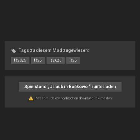
Tags zu diesem Mod zugewiesen:
fs2025
fs25
ls2025
ls25
Spielstand „Urlaub in Boćkowo “ runterladen
Missbrauch oder gebrochen downloadlink melden