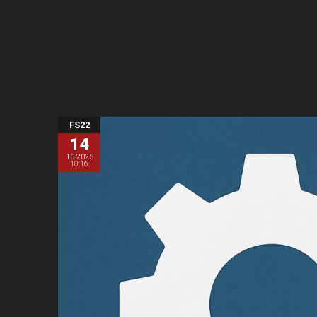
FS22
14
10.2025
10:16