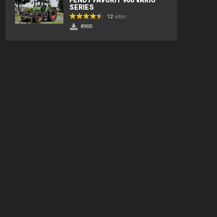
SERIES
12
votes
8900