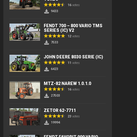
16
votes
9433
FENDT 700 – 800 VARIO TMS
SERIES (IC) V2
12
votes
7533
JOHN DEERE 8030 SERIE (IC)
11
votes
6423
MTZ-82 NAREW 1.0.1.0
16
votes
27503
ZETOR 62-7711
23
votes
19994
FENDT FAVORIT 900 VARIO