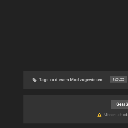
Tags zu diesem Mod zugewiesen:
fs2022
GearG
Missbrauch ode