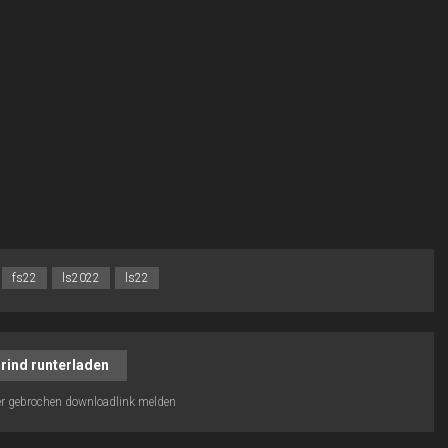
fs22
ls2022
ls22
rind runterladen
r gebrochen downloadlink melden