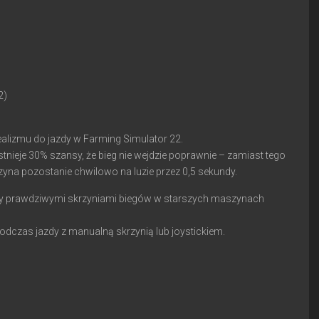
2)
ealizmu do jazdy w Farming Simulator 22.
nieje 30% szansy, że bieg nie wejdzie poprawnie – zamiast tego
zyna pozostanie chwilowo na luzie przez 0,5 sekundy.
owany prawdziwymi skrzyniami biegów w starszych maszynach
dczas jazdy z manualną skrzynią lub joystickiem.