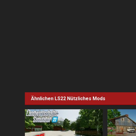
Ähnlichen LS22
Nützliches
Mods