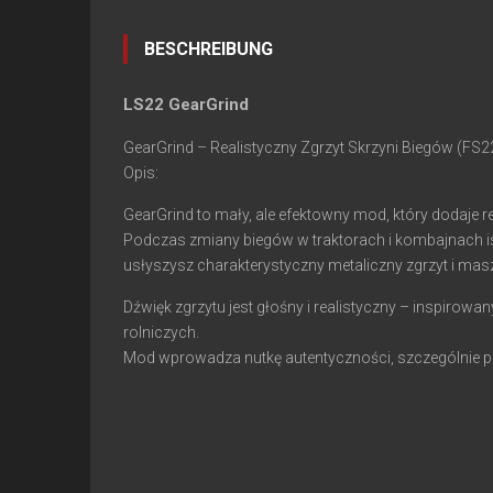
BESCHREIBUNG
LS22 GearGrind
GearGrind – Realistyczny Zgrzyt Skrzyni Biegów (FS2
Opis:
GearGrind to mały, ale efektowny mod, który dodaje r
Podczas zmiany biegów w traktorach i kombajnach ist
usłyszysz charakterystyczny metaliczny zgrzyt i mas
Dźwięk zgrzytu jest głośny i realistyczny – inspir
rolniczych.
Mod wprowadza nutkę autentyczności, szczególnie po