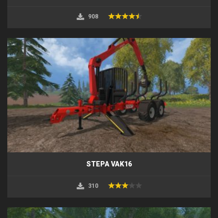
908
STEPA VAK16
310