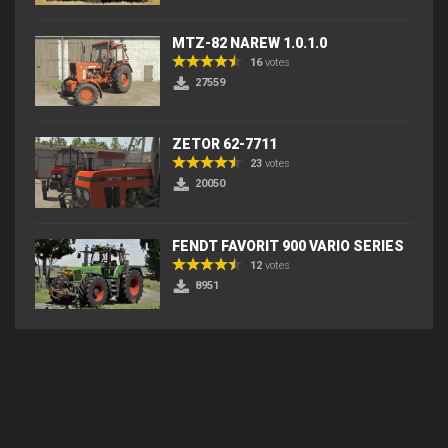
MTZ-82 NAREW 1.0.1.0
16
votes
27559
ZETOR 62-7711
23
votes
20050
FENDT FAVORIT 900 VARIO SERIES
12
votes
8951