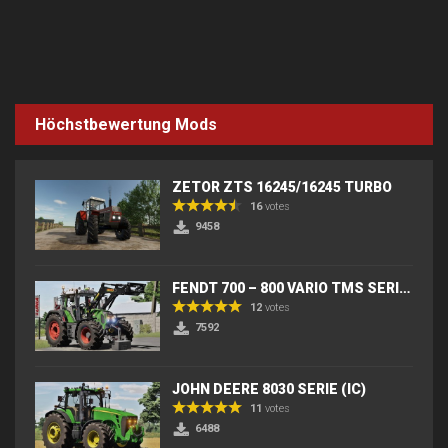
Höchstbewertung Mods
ZETOR ZTS 16245/16245 TURBO
16
votes
9458
FENDT 700 – 800 VARIO TMS SERIES (IC) V2
12
votes
7592
JOHN DEERE 8030 SERIE (IC)
11
votes
6488