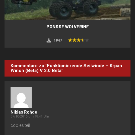
PONSSE WOLVERINE
1947
Kommentare zu "Funktionierende Seilwinde – Krpan
Winch (Beta) V 2.0 Beta"
Niklas Rohde
07/10/2016 um 19:41 Uhr
cooles teil