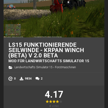
LS15 FUNKTIONIERENDE
SEILWINDE - KRPAN WINCH
(BETA) V 2.0 BETA
MOD FÜR LANDWIRTSCHAFTS SIMULATOR 15
Landwirtschafts Simulator 15
›
Forstmaschinen
0
9834
2
4.17
6
votes