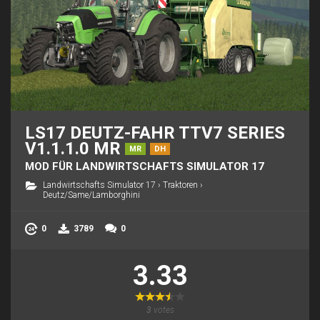
LS17 DEUTZ-FAHR TTV7 SERIES
V1.1.1.0 MR
MR
DH
MOD FÜR LANDWIRTSCHAFTS SIMULATOR 17
Landwirtschafts Simulator 17
›
Traktoren
›
Deutz/Same/Lamborghini
0
3789
0
3.33
3
votes