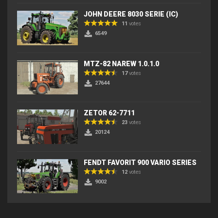
JOHN DEERE 8030 SERIE (IC)
11
votes
6549
MTZ-82 NAREW 1.0.1.0
17
votes
27644
ZETOR 62-7711
23
votes
20124
FENDT FAVORIT 900 VARIO SERIES
12
votes
9002