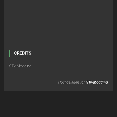
CREDITS
STv-Modding
Hochgeladen von
STv-Modding