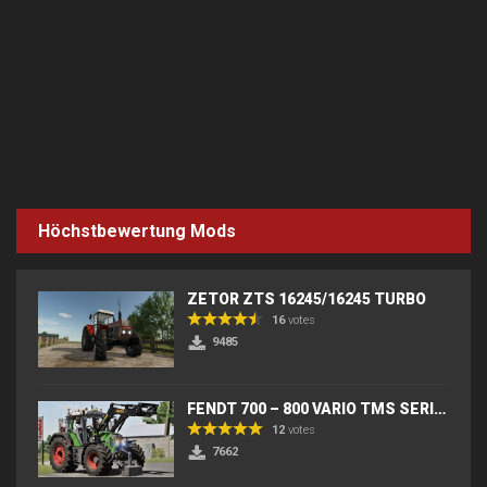
Höchstbewertung Mods
ZETOR ZTS 16245/16245 TURBO
16
votes
9485
FENDT 700 – 800 VARIO TMS SERIES (IC) V2
12
votes
7662