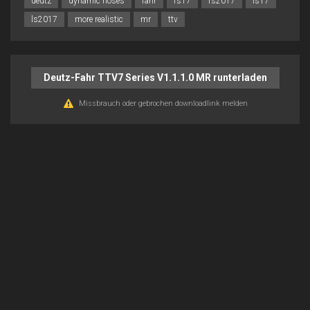
deutz
dynamic hoses
fahr
fs17
fs2017
ls17
ls2017
more realistic
mr
ttv
Deutz-Fahr TTV7 Series V1.1.1.0 MR runterladen
Missbrauch oder gebrochen downloadlink melden