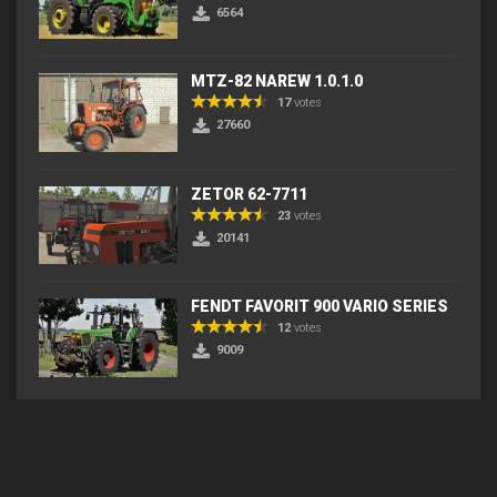
6564
MTZ-82 NAREW 1.0.1.0
17
votes
27660
ZETOR 62-7711
23
votes
20141
FENDT FAVORIT 900 VARIO SERIES
12
votes
9009