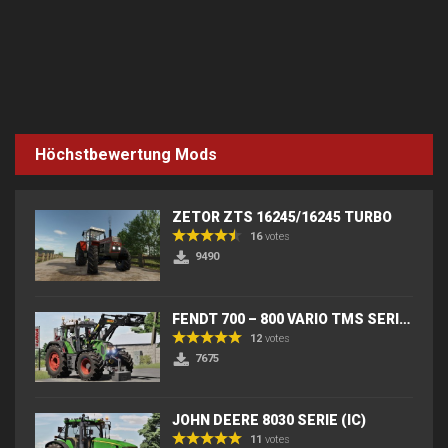
Höchstbewertung Mods
ZETOR ZTS 16245/16245 TURBO
16
votes
9490
FENDT 700 – 800 VARIO TMS SERIES (IC) V2
12
votes
7675
JOHN DEERE 8030 SERIE (IC)
11
votes