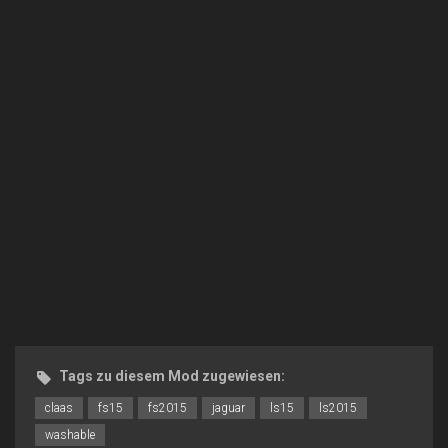
Tags zu diesem Mod zugewiesen:
claas
fs15
fs2015
jaguar
ls15
ls2015
washable