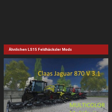
Ähnlichen LS15
Feldhäcksler
Mods