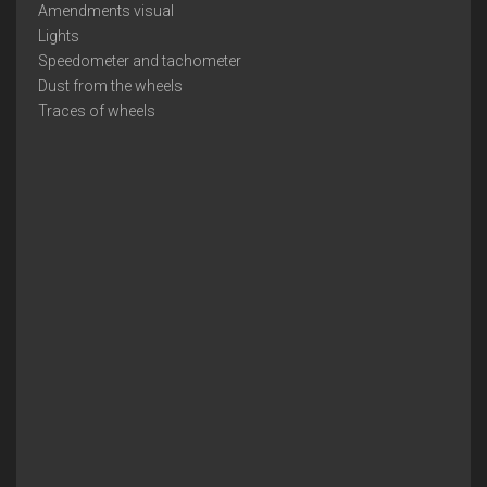
Amendments visual
Lights
Speedometer and tachometer
Dust from the wheels
Traces of wheels