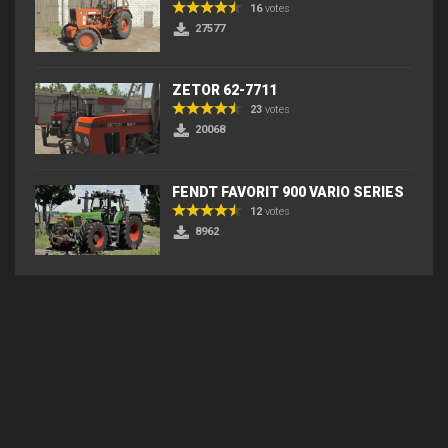
16
votes
27577
ZETOR 62-7711
23
votes
20068
FENDT FAVORIT 900 VARIO SERIES
12
votes
8962