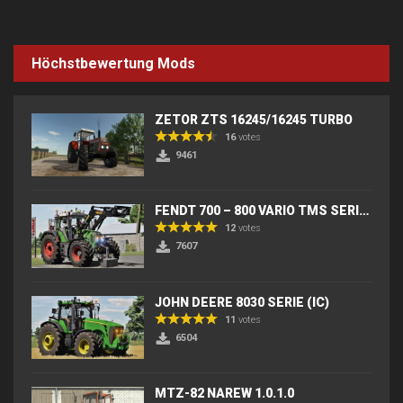
Höchstbewertung Mods
ZETOR ZTS 16245/16245 TURBO
16
votes
9461
FENDT 700 – 800 VARIO TMS SERIES (IC) V2
12
votes
7607
JOHN DEERE 8030 SERIE (IC)
11
votes
6504
MTZ-82 NAREW 1.0.1.0