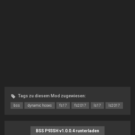
Tags zu diesem Mod zugewiesen:
bss
dynamic hoses
fs17
fs2017
ls17
ls2017
BSS P93SH v1.0.0.4 runterladen