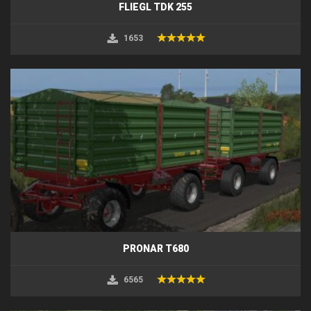
FLIEGL TDK 255
1653
PRONAR T680
6565