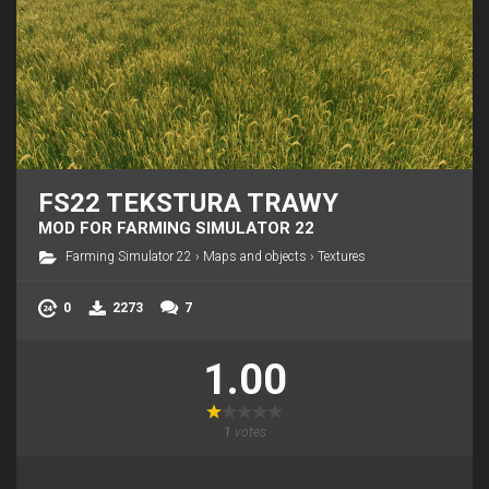
FS22 TEKSTURA TRAWY
MOD FOR FARMING SIMULATOR 22
Farming Simulator 22
›
Maps and objects
›
Textures
0
2273
7
1.00
1
votes