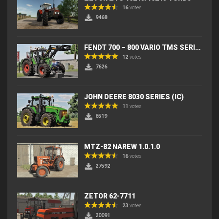
16
votes
9468
FENDT 700 – 800 VARIO TMS SERIES (IC) V2
12
votes
7626
JOHN DEERE 8030 SERIES (IC)
11
votes
6519
MTZ-82 NAREW 1.0.1.0
16
votes
27592
ZETOR 62-7711
23
votes
20091