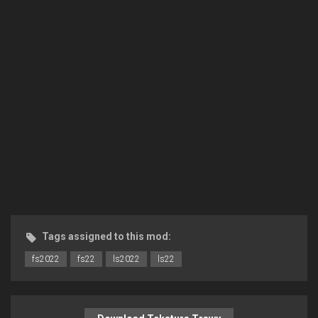
Tags assigned to this mod:
fs2022
fs22
ls2022
ls22