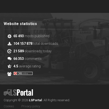
Website statistics
65 493
mods published
104 157 878
total downloads
21 589
downloads today
66 353
comments
4.5
average rating
Copyright © 2026
LS
Portal
.
All Rights reserved.
Cookies
Privacy policy