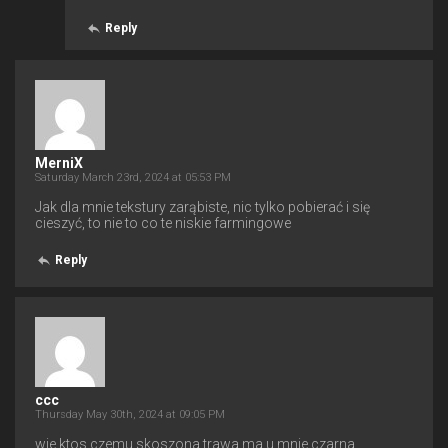
Reply
MerniX
Saturday March 23rd, 2024 at 05:53 PM
Jak dla mnie tekstury zarąbiste, nic tylko pobierać i się
cieszyć, to nie to co te niskie farmingowe
Reply
ccc
Thursday May 30th, 2024 at 09:05 PM
wie ktos czemu skoszona trawa ma u mnie czarna