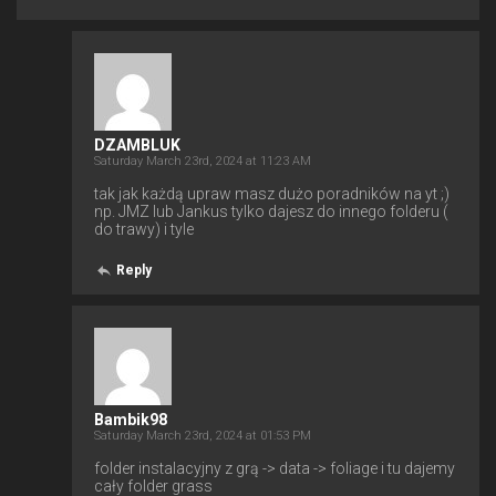
DZAMBLUK
Saturday March 23rd, 2024 at 11:23 AM
tak jak każdą upraw masz dużo poradników na yt ;)
np. JMZ lub Jankus tylko dajesz do innego folderu (
do trawy) i tyle
Reply
Bambik98
Saturday March 23rd, 2024 at 01:53 PM
folder instalacyjny z grą -> data -> foliage i tu dajemy
cały folder grass