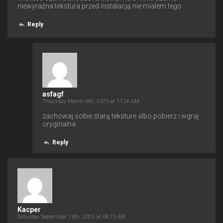
niewyraźna tekstura przed instalacją nie mialem tego
Reply
asfagf
Thursday March 6th, 2025 at 11:26 AM
zachowaj sobie starą teksture albo pobierz i wgraj
oryginalna
Reply
Kacper
Saturday September 13th, 2025 at 08:15 AM