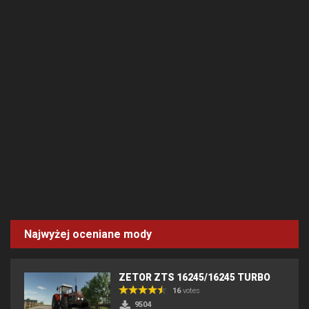
Najwyżej oceniane mody
ZETOR ZTS 16245/16245 TURBO
16
votes
9504