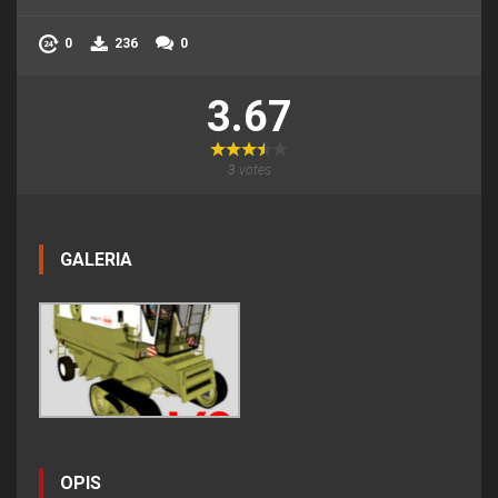
0
236
0
3.67
3
votes
GALERIA
OPIS