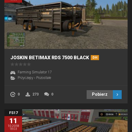
JOSKIN BETIMAX RDS 7500 BLACK
DH
Farming Simulator 17
Przyczepy
›
Pozostałe
Pobierz
0
273
0
FS17
11
10.2018
18:03