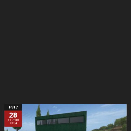
FS17
28
11.2018
18:34