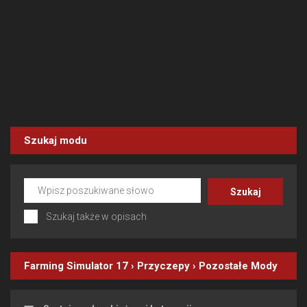
Szukaj modu
Szukaj także w opisach
Farming Simulator 17
›
Przyczepy
›
Pozostałe
Mody