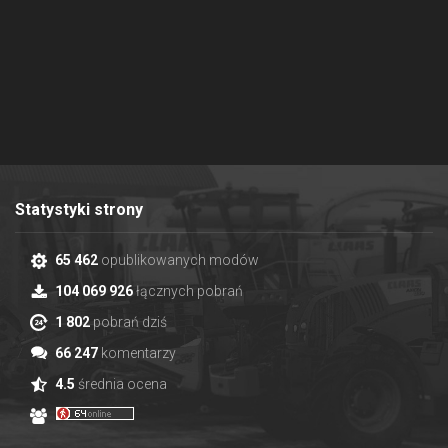
Statystyki strony
65 462
opublikowanych modów
104 069 926
łącznych pobrań
1 802
pobrań dziś
66 247
komentarzy
4.5
średnia ocena