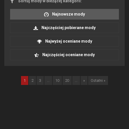
Sortuj mody w bieżącej kategorii:
Najnowsze mody
Najczęściej pobierane mody
Najwyżej oceniane mody
Najczęściej oceniane mody
1
2
3
...
10
20
...
»
Ostatni »