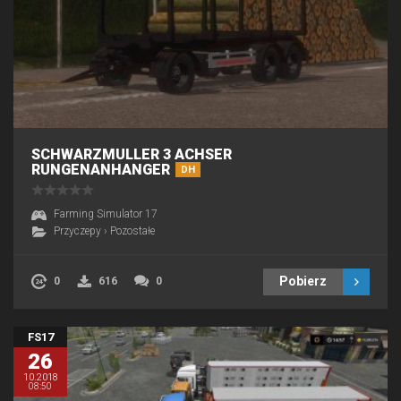
SCHWARZMULLER 3 ACHSER
RUNGENANHANGER
DH
Farming Simulator 17
Przyczepy
›
Pozostałe
Pobierz
0
616
0
FS17
26
10.2018
08:50