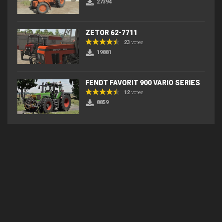
27394
ZETOR 62-7711
23
votes
19881
FENDT FAVORIT 900 VARIO SERIES
12
votes
8859