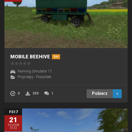
MOBILE BEEHIVE
DH
Farming Simulator 17
Przyczepy
›
Pozostałe
Pobierz
0
359
1
FS17
21
10.2018
10:32