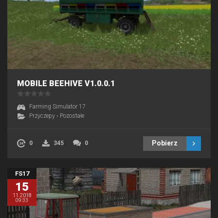
MOBILE BEEHIVE V1.0.0.1
Farming Simulator 17
Przyczepy
›
Pozostałe
Pobierz
0
345
0
FS17
15
11.2018
09:33