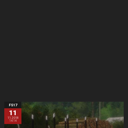
FS17
11
11.2018
14:14