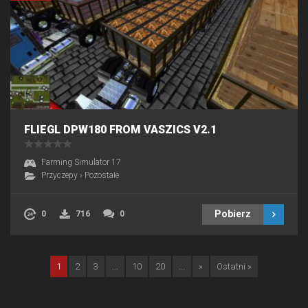
FLIEGL DPW180 FROM VASZICS V2.1
Farming Simulator 17
Przyczepy
›
Pozostałe
Pobierz
0
716
0
1
2
3
...
10
20
...
»
Ostatni »