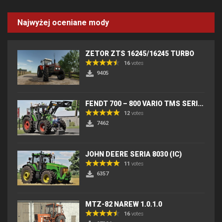
Najwyżej oceniane mody
ZETOR ZTS 16245/16245 TURBO
16
votes
9405
FENDT 700 – 800 VARIO TMS SERIES (IC) V2
12
votes
7462
JOHN DEERE SERIA 8030 (IC)
11
votes
6357
MTZ-82 NAREW 1.0.1.0
16
votes