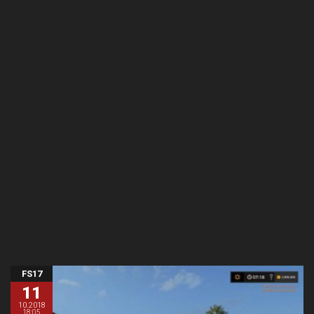
FS17
11
10.2018
18:05