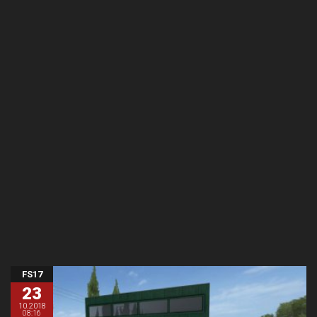
FS17
23
10.2018
08:16