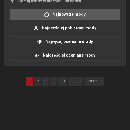
Sortuj mody w bieżącej kategorii:
Najnowsze mody
Najczęściej pobierane mody
Najwyżej oceniane mody
Najczęściej oceniane mody
1
2
3
...
10
...
»
Ostatni »