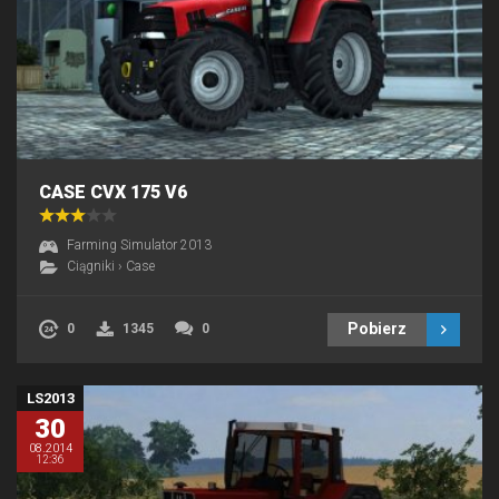
CASE CVX 175 V6
Farming Simulator 2013
Ciągniki
›
Case
Pobierz
0
1345
0
LS2013
30
08.2014
12:36