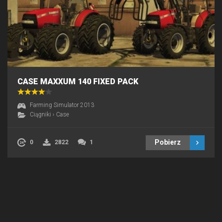
CASE MAXXUM 140 FIXED PACK
Farming Simulator 2013
Ciągniki
›
Case
Pobierz
0
2822
1