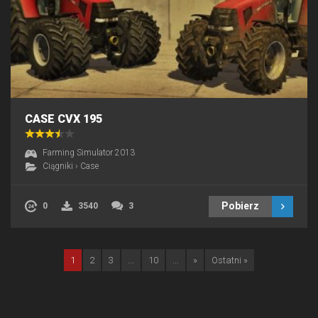
CASE CVX 195
Farming Simulator 2013
Ciągniki
›
Case
Pobierz
0
3540
3
1
2
3
...
10
...
»
Ostatni »