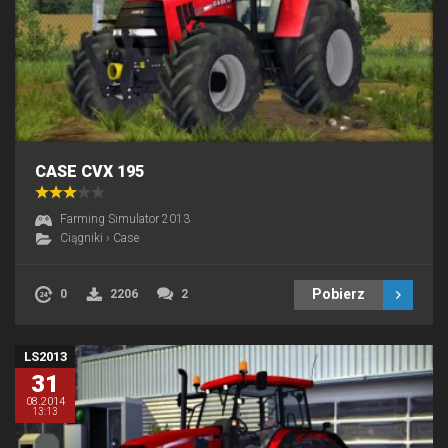
CASE CVX 195
Farming Simulator 2013
Ciągniki
›
Case
Pobierz
0
2206
2
LS2013
31
08.2014
13:13