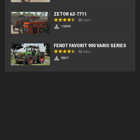
ZETOR 62-7711
23
votes
19898
FENDT FAVORIT 900 VARIO SERIES
12
votes
8867