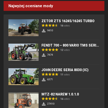
Najwyżej oceniane mody
ZETOR ZTS 16245/16245 TURBO
16
votes
9410
FENDT 700 – 800 VARIO TMS SERIES (IC) V2
12
votes
7474
JOHN DEERE SERIA 8030 (IC)
11
votes
6371
MTZ-82 NAREW 1.0.1.0
16
votes
27410