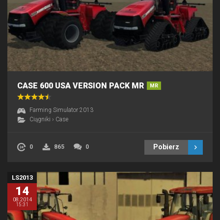
CASE 600 USA VERSION PACK MR
MR
Farming Simulator 2013
Ciągniki
›
Case
Pobierz
0
865
0
LS2013
14
08.2014
15:31