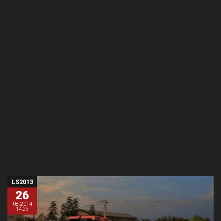
LS2013
26
08.2014
14:23