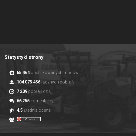
Statystyki strony
65 464
opublikowanych modów
104 075 456
łącznych pobrań
7 209
pobrań dziś
66 255
komentarzy
4.5
średnia ocena