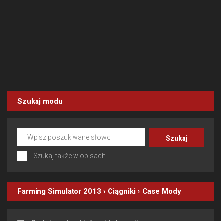
Szukaj modu
Szukaj także w opisach
Farming Simulator 2013
›
Ciągniki
›
Case
Mody