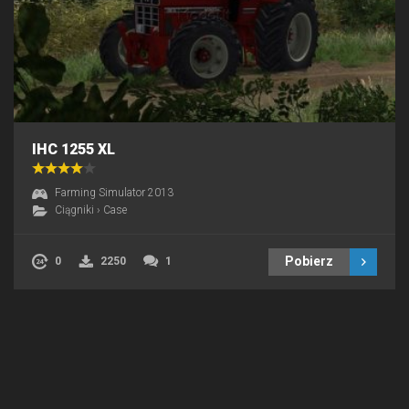
IHC 1255 XL
Farming Simulator 2013
Ciągniki
›
Case
Pobierz
0
2250
1