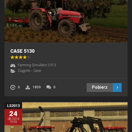
CASE 5130
Farming Simulator 2013
Ciągniki
›
Case
Pobierz
0
1859
0
LS2013
24
08.2014
19:09