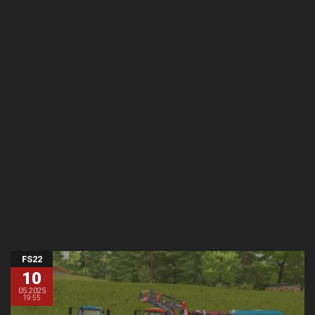
FS22
10
05.2025
19:55