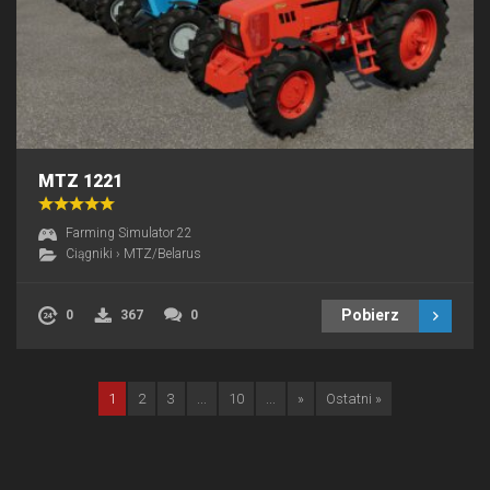
MTZ 1221
Farming Simulator 22
Ciągniki
›
MTZ/Belarus
Pobierz
0
367
0
1
2
3
...
10
...
»
Ostatni »