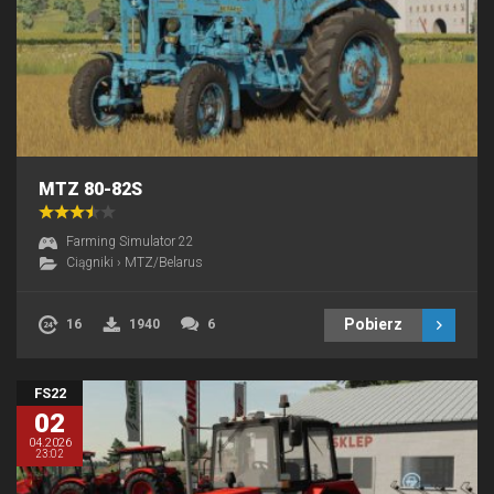
MTZ 80-82S
Farming Simulator 22
Ciągniki
›
MTZ/Belarus
Pobierz
16
1940
6
FS22
02
04.2026
23:02