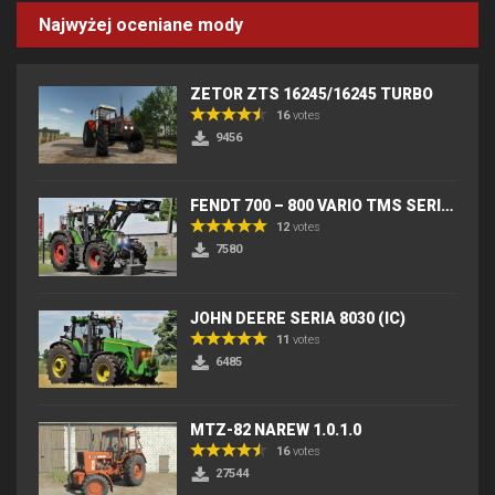
Najwyżej oceniane mody
ZETOR ZTS 16245/16245 TURBO
16
votes
9456
FENDT 700 – 800 VARIO TMS SERIES (IC) V2
12
votes
7580
JOHN DEERE SERIA 8030 (IC)
11
votes
6485
MTZ-82 NAREW 1.0.1.0
16
votes
27544