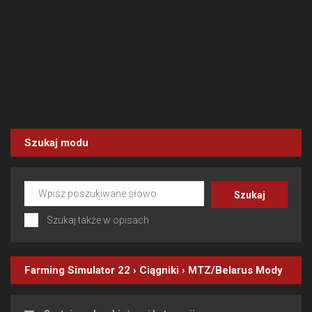
Szukaj modu
Szukaj także w opisach
Farming Simulator 22
›
Ciągniki
›
MTZ/Belarus
Mody