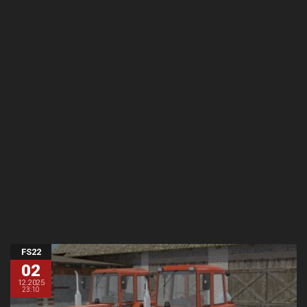
FS22
02
12.2025
23:10