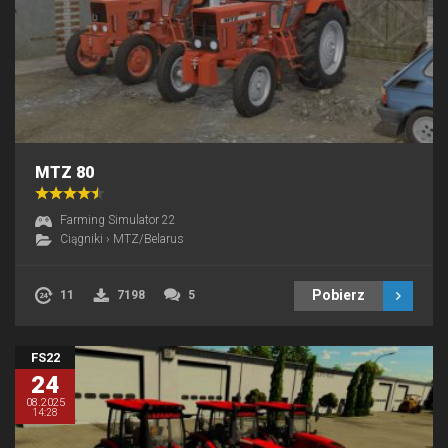
MTZ 80
Farming Simulator 22
Ciągniki
›
MTZ/Belarus
Pobierz
11
7198
5
FS22
24
08.2025
14:28