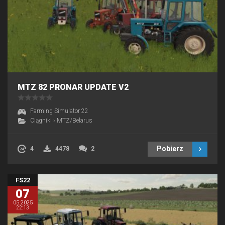
MTZ 82 PRONAR UPDATE V2
Farming Simulator 22
Ciągniki
›
MTZ/Belarus
Pobierz
4
4478
2
FS22
07
05.2025
22:13