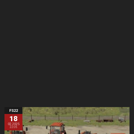
FS22
18
02.2025
22:05