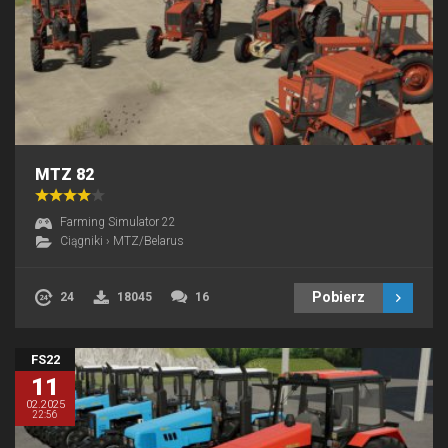
MTZ 82
Farming Simulator 22
Ciągniki
›
MTZ/Belarus
Pobierz
24
18045
16
FS22
11
02.2025
22:56