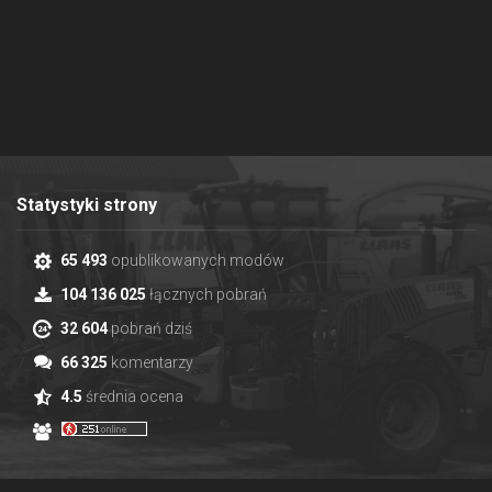
Statystyki strony
65 493
opublikowanych modów
104 136 025
łącznych pobrań
32 604
pobrań dziś
66 325
komentarzy
4.5
średnia ocena