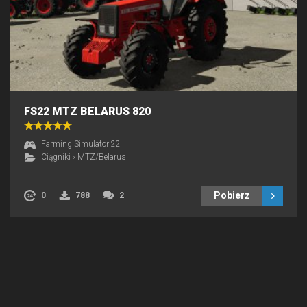
FS22 MTZ BELARUS 820
Farming Simulator 22
Ciągniki
›
MTZ/Belarus
Pobierz
0
788
2