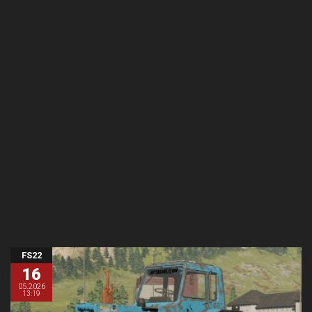
FS22
16
05.2026
13:19