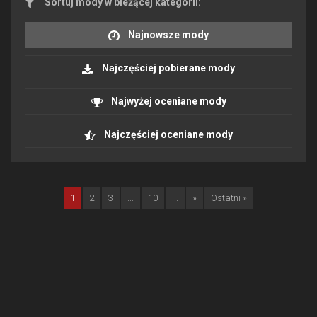
Sortuj mody w bieżącej kategorii:
Najnowsze mody
Najczęściej pobierane mody
Najwyżej oceniane mody
Najczęściej oceniane mody
1
2
3
...
10
...
»
Ostatni »