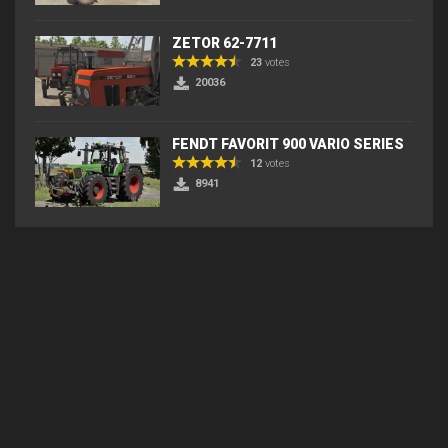
ZETOR 62-7711
23
votes
20036
FENDT FAVORIT 900 VARIO SERIES
12
votes
8941