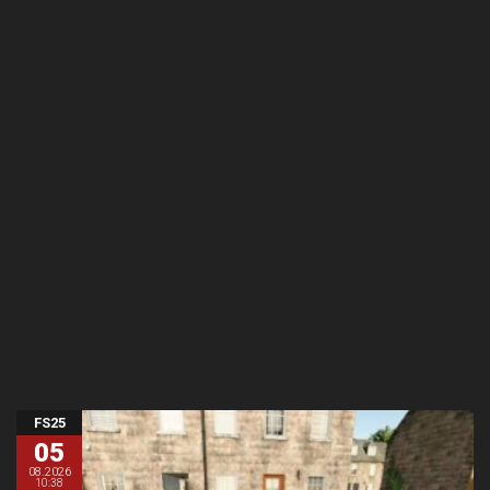
FS25
05
08.2026
10:38