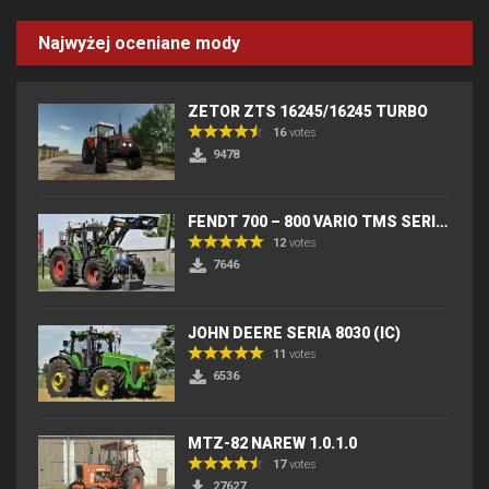
Najwyżej oceniane mody
ZETOR ZTS 16245/16245 TURBO
16
votes
9478
FENDT 700 – 800 VARIO TMS SERIES (IC) V2
12
votes
7646
JOHN DEERE SERIA 8030 (IC)
11
votes
6536
MTZ-82 NAREW 1.0.1.0
17
votes
27627