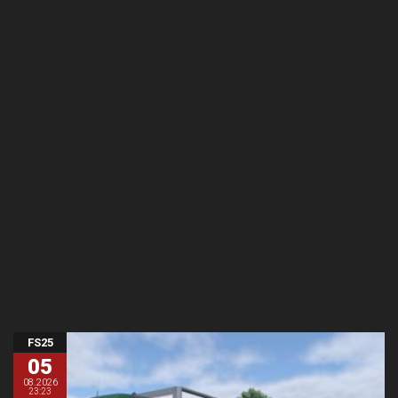
FS25
05
08.2026
23:23