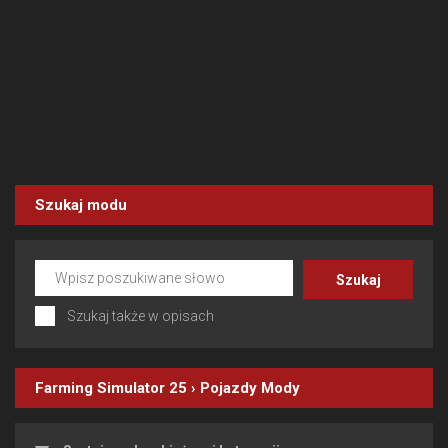
Szukaj modu
Szukaj także w opisach
Farming Simulator 25
›
Pojazdy
Mody