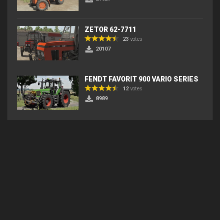
ZETOR 62-7711
23
votes
20107
FENDT FAVORIT 900 VARIO SERIES
12
votes
8989