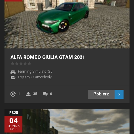
ALFA ROMEO GIULIA GTAM 2021
Farming Simulator 25
Pojazdy
›
Samochody
Pobierz
1
35
0
FS25
04
08.2026
14:05