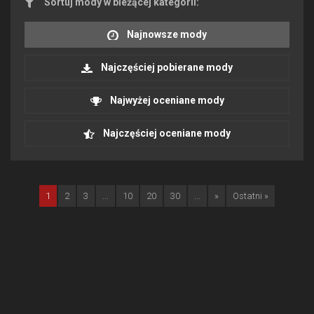
Sortuj mody w bieżącej kategorii:
Najnowsze mody
Najczęściej pobierane mody
Najwyżej oceniane mody
Najczęściej oceniane mody
1
2
3
...
10
20
30
...
»
Ostatni »