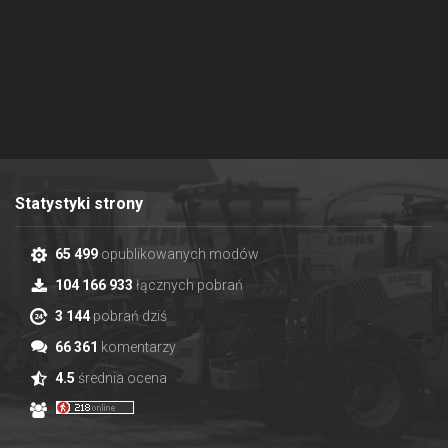
Statystyki strony
65 499
opublikowanych modów
104 166 933
łącznych pobrań
3 144
pobrań dziś
66 361
komentarzy
4.5
średnia ocena