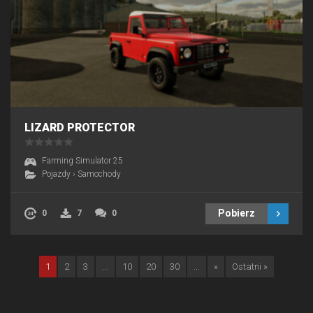
LIZARD PROTECTOR
Farming Simulator 25
Pojazdy
›
Samochody
Pobierz
0
7
0
1
2
3
...
10
20
30
...
»
Ostatni »