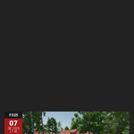
FS25
07
08.2026
21:48