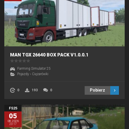
MAN TGX 26640 BOX PACK V1.0.0.1
Farming Simulator 25
Pojazdy
›
Ciężarówki
Pobierz
0
193
0
FS25
05
08.2026
23:17