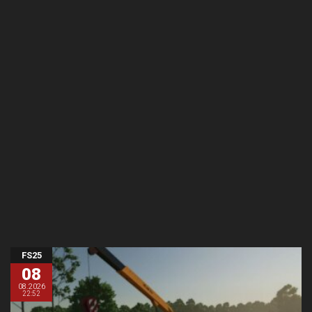
FS25
08
08.2026
22:52