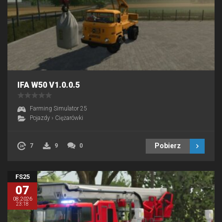
IFA W50 V1.0.0.5
Farming Simulator 25
Pojazdy
›
Ciężarówki
Pobierz
7
9
0
FS25
07
08.2026
23:18