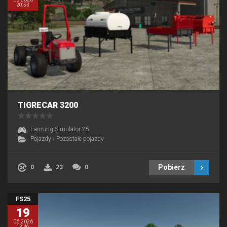
20:53
TIGRECAR 3200
Farming Simulator 25
Pojazdy
›
Pozostałe pojazdy
Pobierz
0
23
0
FS25
19
06.2026
13:46