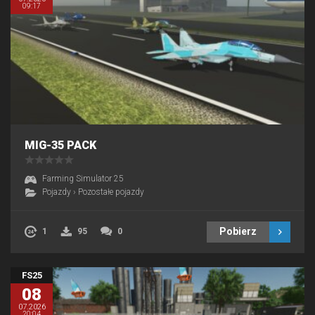
09:17
MIG-35 PACK
Farming Simulator 25
Pojazdy
›
Pozostałe pojazdy
Pobierz
1
95
0
FS25
08
07.2026
20:04