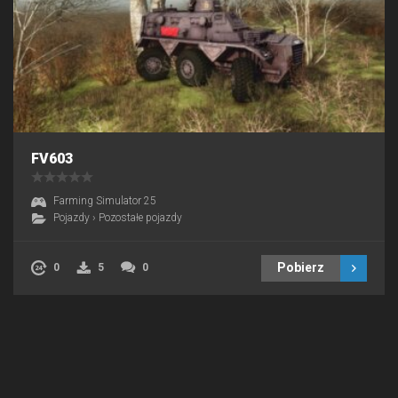
FV603
Farming Simulator 25
Pojazdy
›
Pozostałe pojazdy
Pobierz
0
5
0