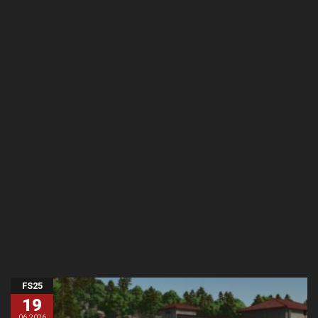
FS25
19
06.2026