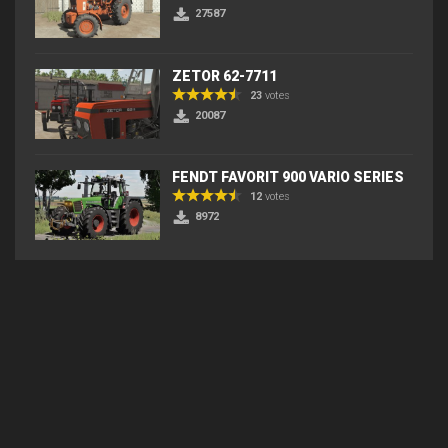
27587
ZETOR 62-7711
23
votes
20087
FENDT FAVORIT 900 VARIO SERIES
12
votes
8972