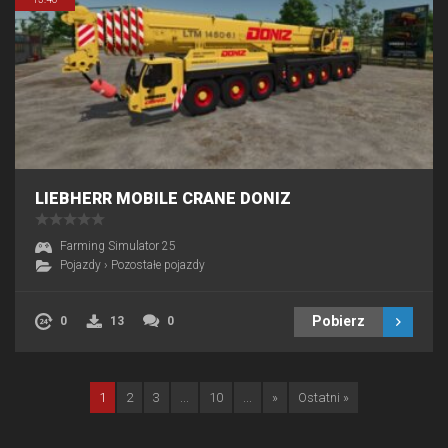
LIEBHERR MOBILE CRANE DONIZ
Farming Simulator 25
Pojazdy
›
Pozostałe pojazdy
Pobierz
0
13
0
1
2
3
...
10
...
»
Ostatni »