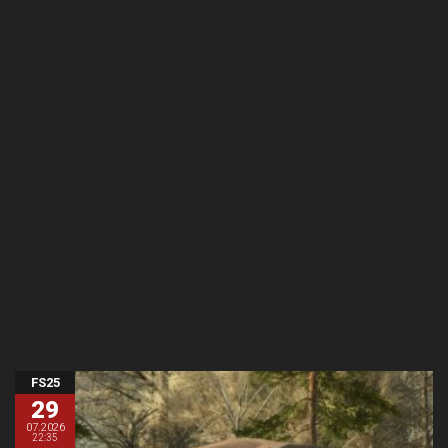
FS25
29
07.2026
22:35