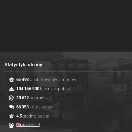
Statystyki strony
65 493
opublikowanych modów
104 156 900
łącznych pobrań
20 622
pobrań dziś
66 353
komentarzy
4.5
średnia ocena