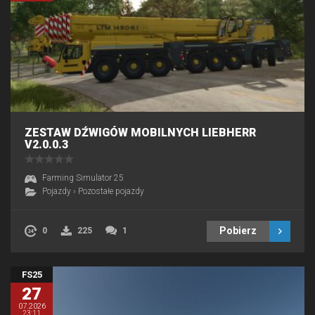
ZESTAW DŹWIGÓW MOBILNYCH LIEBHERR
V2.0.0.3
Farming Simulator 25
Pojazdy
›
Pozostałe pojazdy
Pobierz
0
225
1
FS25
27
07.2026
23:11