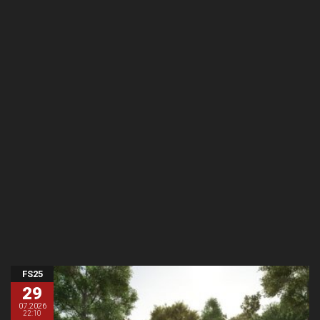
FS25
29
07.2026
22:10