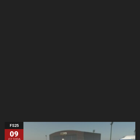
FS25
09
07.2026