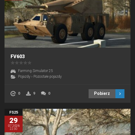
FV603
Farming Simulator 25
Pojazdy
›
Pozostałe pojazdy
Pobierz
0
9
0
FS25
29
07.2026
22:30