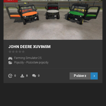
JOHN DEERE XUV865M
Farming Simulator 25
Pojazdy
›
Pozostałe pojazdy
Pobierz
0
8
0