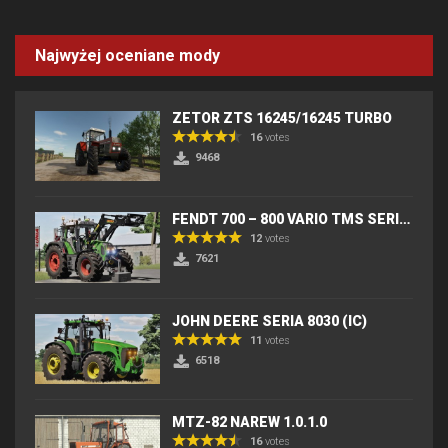
Najwyżej oceniane mody
ZETOR ZTS 16245/16245 TURBO
16
votes
9468
FENDT 700 – 800 VARIO TMS SERIES (IC) V2
12
votes
7621
JOHN DEERE SERIA 8030 (IC)
11
votes
6518
MTZ-82 NAREW 1.0.1.0
16
votes