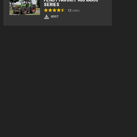
SERIES
12
votes
8997