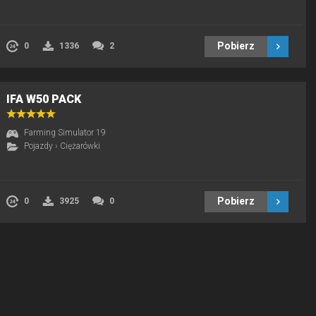
Pobierz
0
1336
2
IFA W50 PACK
Farming Simulator 19
Pojazdy
›
Ciężarówki
Pobierz
0
3925
0