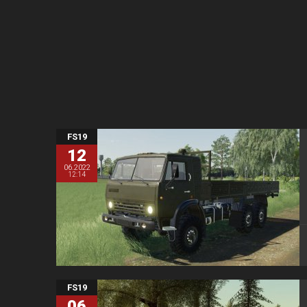
FS19
12
06.2022
12:14
FS19
06