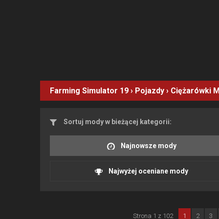
Farming Simulator 19
›
Pojazdy
›
Ciężarówki
M
Sortuj mody w bieżącej kategorii:
Najnowsze mody
Najwyżej oceniane mody
Strona 1 z 102
1
2
3