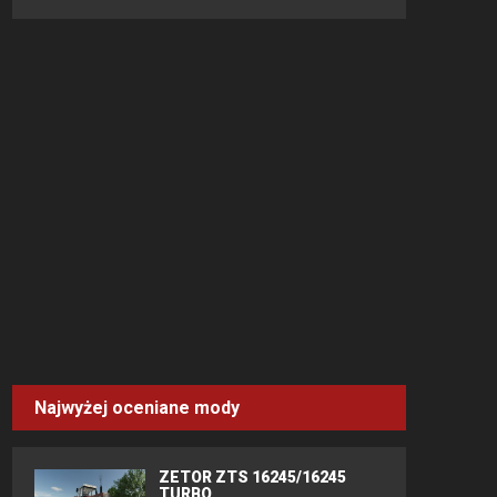
Najwyżej oceniane mody
ZETOR ZTS 16245/16245
TURBO