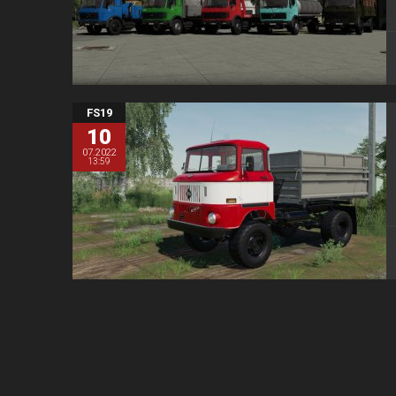
FS19
10
07.2022
13:59