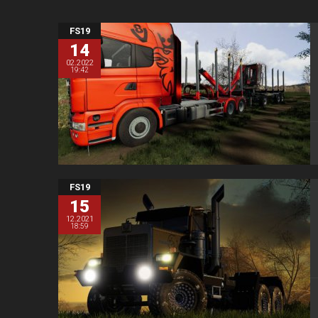
FS19
14
02.2022
19:42
FS19
15
12.2021
18:59