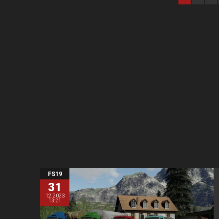
FS19
31
12.2023
13:21