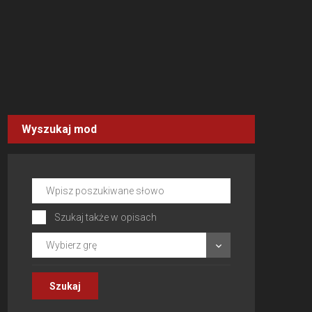
Wyszukaj mod
Szukaj także w opisach
Wybierz grę