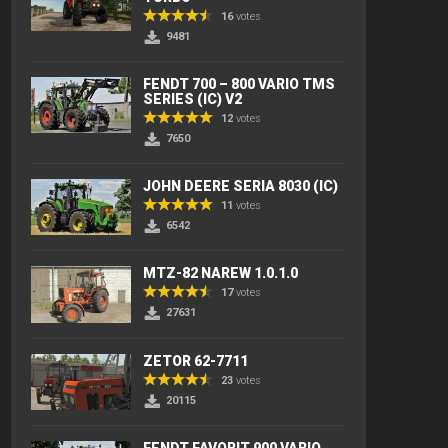
16
votes
9481
FENDT 700 – 800 VARIO TMS
SERIES (IC) V2
12
votes
7650
JOHN DEERE SERIA 8030 (IC)
11
votes
6542
MTZ-82 NAREW 1.0.1.0
17
votes
27631
ZETOR 62-7711
23
votes
20115
FENDT FAVORIT 900 VARIO