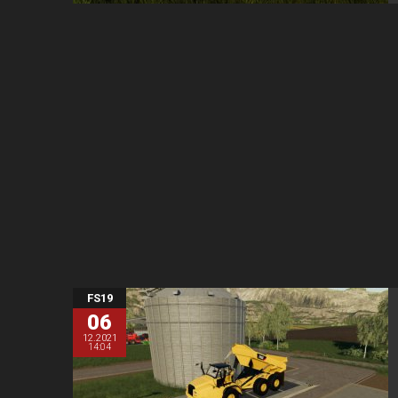
FS19
06
12.2021
14:04