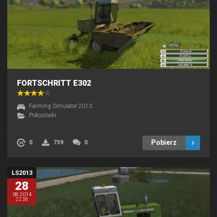
FORTSCHRITT E302
Farming Simulator 2013
Pokosówki
Pobierz
0
759
0
LS2013
28
08.2014
22:38