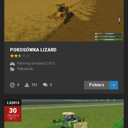
POKOSÓWKA LIZARD
Farming Simulator 2013
Pokosówki
Pobierz
0
721
0
LS2013
30
04.2013
08:11