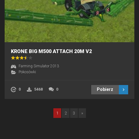
KRONE BIG M500 ATTACH 20M V2
Farming Simulator 2013
Pokosówki
Pobierz
0
5468
0
1
2
3
»