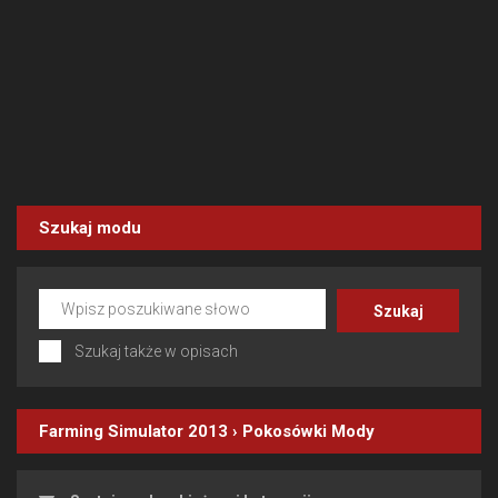
Szukaj modu
Szukaj także w opisach
Farming Simulator 2013
›
Pokosówki
Mody