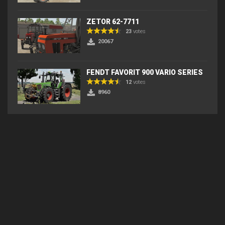
ZETOR 62-7711
23
votes
20067
FENDT FAVORIT 900 VARIO SERIES
12
votes
8960