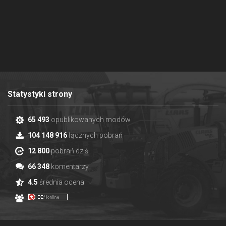
Statystyki strony
65 493
opublikowanych modów
104 148 916
łącznych pobrań
12 800
pobrań dziś
66 348
komentarzy
4.5
średnia ocena