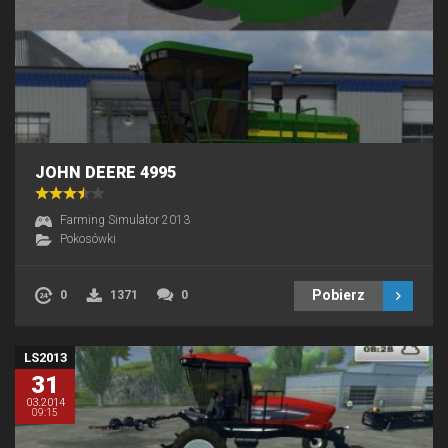
JOHN DEERE 4995
Farming Simulator 2013
Pokosówki
Pobierz
0
1371
0
LS2013
31
03.2014
09:15