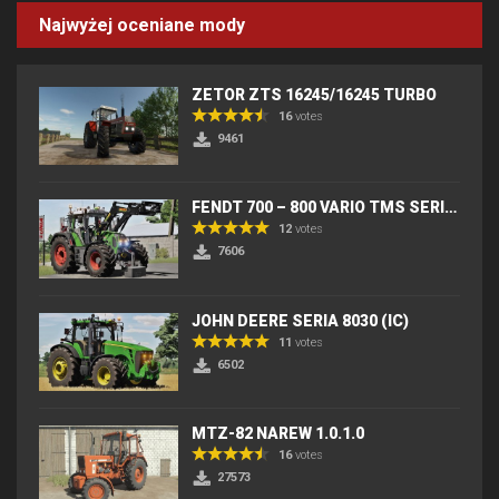
Najwyżej oceniane mody
ZETOR ZTS 16245/16245 TURBO
16
votes
9461
FENDT 700 – 800 VARIO TMS SERIES (IC) V2
12
votes
7606
JOHN DEERE SERIA 8030 (IC)
11
votes
6502
MTZ-82 NAREW 1.0.1.0
16
votes
27573