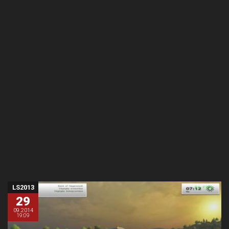
LS2013
29
09.2014
19:09