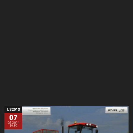
LS2013
07
02.2014
19:39