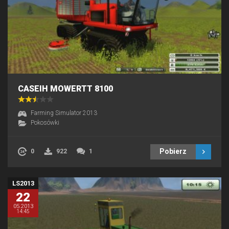
CASEIH MOWERTT 8100
Farming Simulator 2013
Pokosówki
Pobierz
0
922
1
LS2013
22
05.2013
14:45