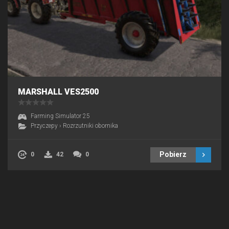
MARSHALL VES2500
Farming Simulator 25
Przyczepy
›
Rozrzutniki obornika
Pobierz
0
42
0