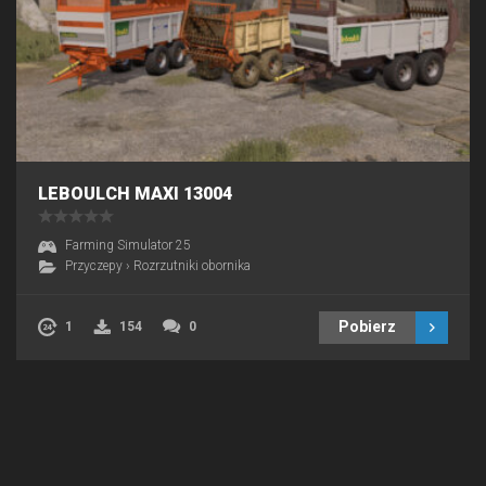
LEBOULCH MAXI 13004
Farming Simulator 25
Przyczepy
›
Rozrzutniki obornika
Pobierz
1
154
0