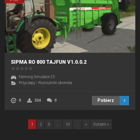
SIPMA RO 800 TAJFUN V1.0.0.2
Farming Simulator 25
Przyczepy
›
Rozrzutniki obornika
Pobierz
0
324
0
1
2
3
...
10
...
»
Ostatni »