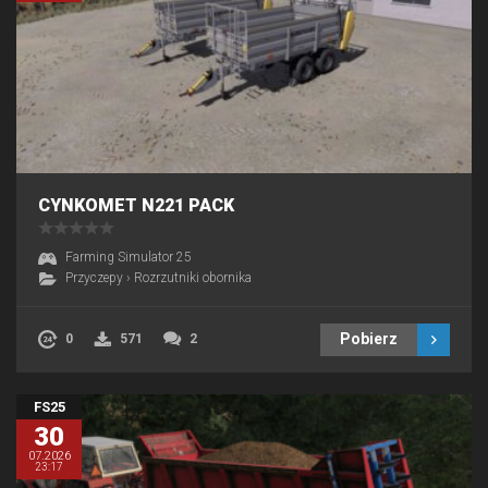
CYNKOMET N221 PACK
Farming Simulator 25
Przyczepy
›
Rozrzutniki obornika
Pobierz
0
571
2
FS25
30
07.2026
23:17