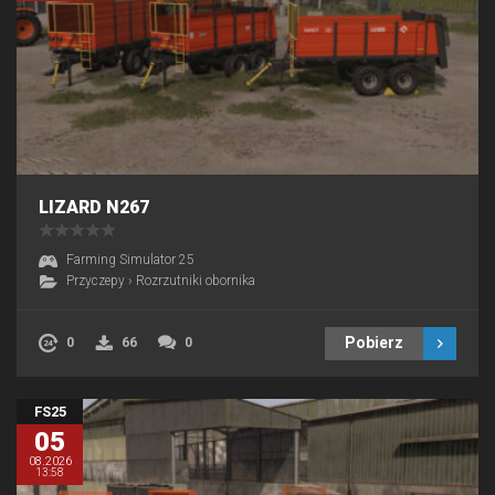
LIZARD N267
Farming Simulator 25
Przyczepy
›
Rozrzutniki obornika
Pobierz
0
66
0
FS25
05
08.2026
13:58