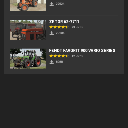
27624
ZETOR 62-7711
23
votes
20104
FENDT FAVORIT 900 VARIO SERIES
12
votes
8988