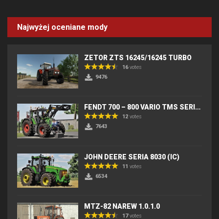
Najwyżej oceniane mody
ZETOR ZTS 16245/16245 TURBO
16
votes
9476
FENDT 700 – 800 VARIO TMS SERIES (IC) V2
12
votes
7643
JOHN DEERE SERIA 8030 (IC)
11
votes
6534
MTZ-82 NAREW 1.0.1.0
17
votes