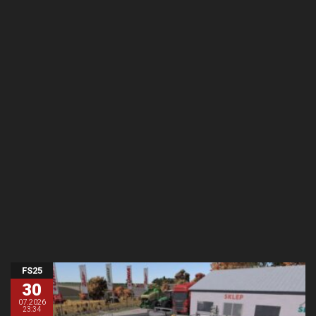
FS25
30
07.2026
23:34