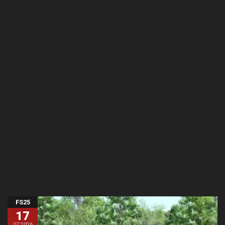
FS25
17
07.2026