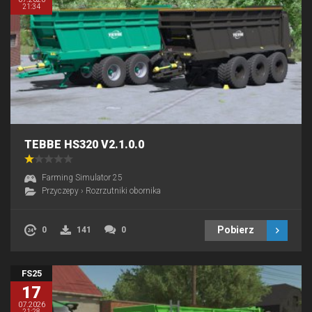
21:34
TEBBE HS320 V2.1.0.0
Farming Simulator 25
Przyczepy
›
Rozrzutniki obornika
Pobierz
0
141
0
FS25
17
07.2026
21:28