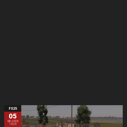
FS25
05
08.2026
14:04