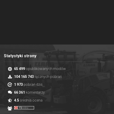
Statystyki strony
65 499
opublikowanych modów
104 165 743
łącznych pobrań
1 973
pobrań dziś
66 361
komentarzy
4.5
średnia ocena