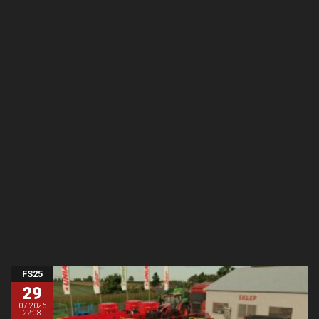
FS25
29
07.2026
22:08