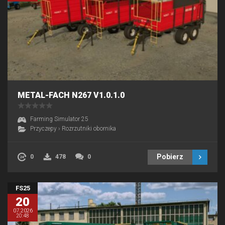
METAL-FACH N267 V1.0.1.0
Farming Simulator 25
Przyczepy
›
Rozrzutniki obornika
Pobierz
0
478
0
FS25
20
07.2026
20:48