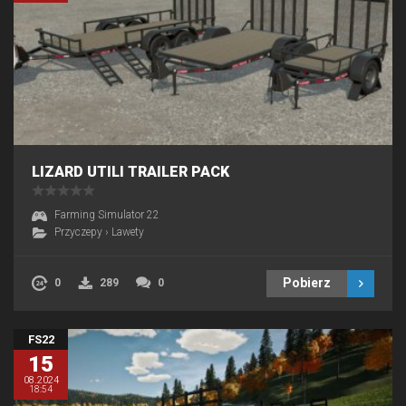
LIZARD UTILI TRAILER PACK
Farming Simulator 22
Przyczepy
›
Lawety
Pobierz
0
289
0
FS22
15
08.2024
18:54