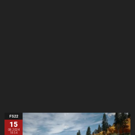
FS22
15
08.2024
18:54