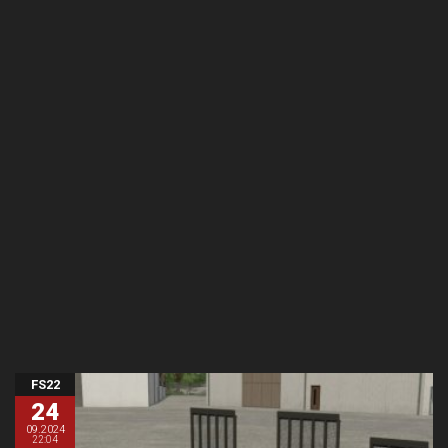
FS22
24
09.2024
22:04