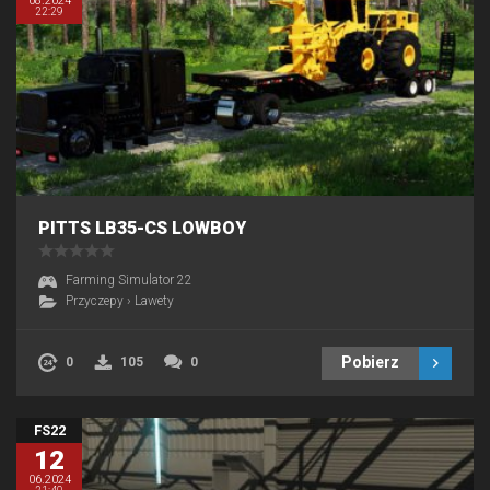
08.2024
22:29
PITTS LB35-CS LOWBOY
Farming Simulator 22
Przyczepy
›
Lawety
Pobierz
0
105
0
FS22
12
06.2024