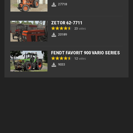
27718
ZETOR 62-7711
23
votes
20189
FENDT FAVORIT 900 VARIO SERIES
12
votes
9033