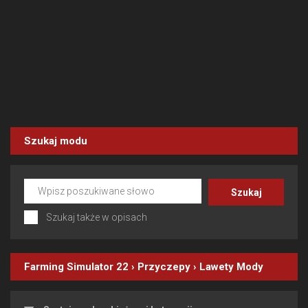
Szukaj modu
Szukaj także w opisach
Farming Simulator 22
›
Przyczepy
›
Lawety
Mody