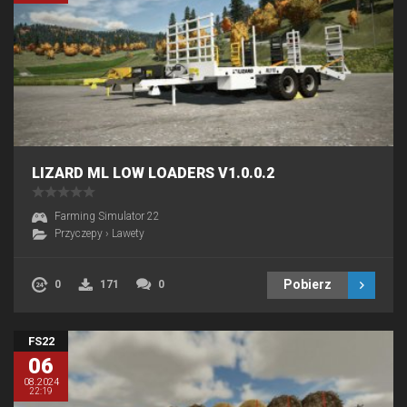
LIZARD ML LOW LOADERS V1.0.0.2
Farming Simulator 22
Przyczepy
›
Lawety
Pobierz
0
171
0
FS22
06
08.2024
22:19