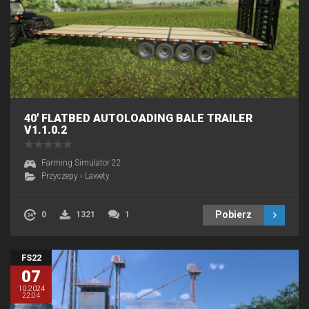
40′ FLATBED AUTOLOADING BALE TRAILER
V1.1.0.2
Farming Simulator 22
Przyczepy
›
Lawety
Pobierz
0
1321
1
FS22
07
10.2024
22:04