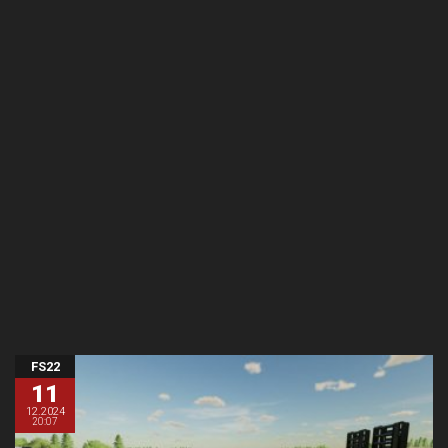
FS22
11
12.2024
20:07