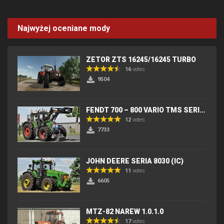
Najwyżej oceniane mody
ZETOR ZTS 16245/16245 TURBO
16
votes
9504
FENDT 700 – 800 VARIO TMS SERIES (IC) V2
12
votes
7733
JOHN DEERE SERIA 8030 (IC)
11
votes
6605
MTZ-82 NAREW 1.0.1.0
17
votes