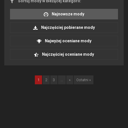
Sortuj mody w bieżącej kategorii:
Najnowsze mody
Najczęściej pobierane mody
Najwyżej oceniane mody
Najczęściej oceniane mody
1
2
3
...
»
Ostatni »