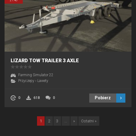
21:40
LIZARD TOW TRAILER 3 AXLE
Farming Simulator 22
Przyczepy
›
Lawety
Pobierz
0
618
0
1
2
3
...
»
Ostatni »