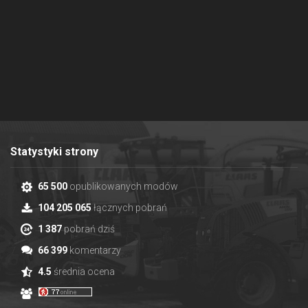
Statystyki strony
65 500
opublikowanych modów
104 205 065
łącznych pobrań
1 387
pobrań dziś
66 399
komentarzy
4.5
średnia ocena